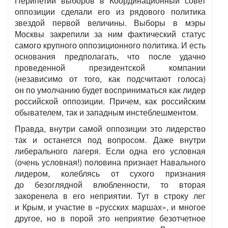
Перипетии выборов в Координационный совет
оппозиции сделали его из рядового политика
звездой первой величины. Выборы в мэры
Москвы закрепили за ним фактический статус
самого крупного оппозиционного политика. И есть
основания предполагать, что после удачно
проведенной президентской компании
(независимо от того, как подсчитают голоса)
он по умолчанию будет восприниматься как лидер
российской оппозиции. Причем, как российским
обывателем, так и западным инстеблешментом.
Правда, внутри самой оппозиции это лидерство
так и останется под вопросом. Даже внутри
либерального лагеря. Если одна его условная
(очень условная!) половина признает Навального
лидером, колеблясь от сухого признания
до безоглядной влюбленности, то вторая
закоренела в его неприятии. Тут в строку лег
и Крым, и участие в «русских маршах», и многое
другое, но в порой это неприятие безотчетное