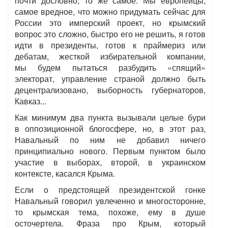
почти дословно, то же самое. Мы европейцы,
самое вредное, что можно придумать сейчас для
России это имперский проект, но крымский
вопрос это сложно, быстро его не решить, я готов
идти в президенты, готов к праймериз или
дебатам, жесткой избирательной компании,
мы будем пытаться разбудить «спящий»
электорат, управление страной должно быть
децентрализовано, выборность губернаторов,
Кавказ...
Как минимум два пункта вызывали целые бури
в оппозиционной блогосфере, но, в этот раз,
Навальный по ним не добавил ничего
принципиально нового. Первым пунктом было
участие в выборах, второй, в украинском
контексте, касался Крыма.
Если о предстоящей президентской гонке
Навальный говорил увлеченно и многосторонне,
то крымская тема, похоже, ему в душе
осточертела. Фраза про Крым, который