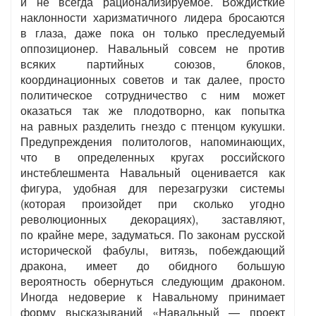
и не всегда рационализируемое. Вождисткие
наклонности харизматичного лидера бросаются
в глаза, даже пока он только преследуемый
оппозиционер. Навальный совсем не против
всяких партийных союзов, блоков,
координационных советов и так далее, просто
политическое сотрудничество с ним может
оказаться так же плодотворно, как попытка
на равных разделить гнездо с птенцом кукушки.
Предупреждения политологов, напоминающих,
что в определенных кругах российского
инстеблешмента Навальный оценивается как
фигура, удобная для перезагрузки системы
(которая произойдет при сколько угодно
революционных декорациях), заставляют,
по крайне мере, задуматься. По законам русской
исторической фабулы, витязь, побеждающий
дракона, имеет до обидного большую
вероятность обернуться следующим драконом.
Иногда недоверие к Навальному принимает
форму высказываний «Навальный — проект