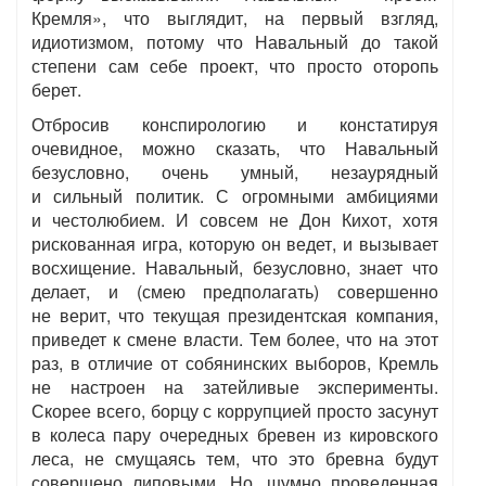
Кремля», что выглядит, на первый взгляд,
идиотизмом, потому что Навальный до такой
степени сам себе проект, что просто оторопь
берет.
Отбросив конспирологию и констатируя
очевидное, можно сказать, что Навальный
безусловно, очень умный, незаурядный
и сильный политик. С огромными амбициями
и честолюбием. И совсем не Дон Кихот, хотя
рискованная игра, которую он ведет, и вызывает
восхищение. Навальный, безусловно, знает что
делает, и (смею предполагать) совершенно
не верит, что текущая президентская компания,
приведет к смене власти. Тем более, что на этот
раз, в отличие от собянинских выборов, Кремль
не настроен на затейливые эксперименты.
Скорее всего, борцу с коррупцией просто засунут
в колеса пару очередных бревен из кировского
леса, не смущаясь тем, что это бревна будут
совершено липовыми. Но, шумно проведенная