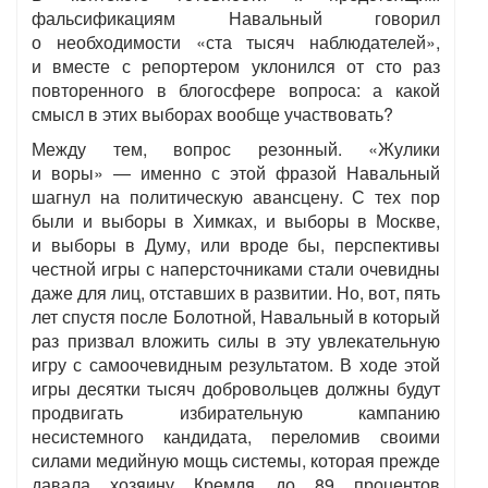
фальсификациям Навальный говорил
о необходимости «ста тысяч наблюдателей»,
и вместе с репортером уклонился от сто раз
повторенного в блогосфере вопроса: а какой
смысл в этих выборах вообще участвовать?
Между тем, вопрос резонный. «Жулики
и воры» — именно с этой фразой Навальный
шагнул на политическую авансцену. С тех пор
были и выборы в Химках, и выборы в Москве,
и выборы в Думу, или вроде бы, перспективы
честной игры с наперсточниками стали очевидны
даже для лиц, отставших в развитии. Но, вот, пять
лет спустя после Болотной, Навальный в который
раз призвал вложить силы в эту увлекательную
игру с самоочевидным результатом. В ходе этой
игры десятки тысяч добровольцев должны будут
продвигать избирательную кампанию
несистемного кандидата, переломив своими
силами медийную мощь системы, которая прежде
давала хозяину Кремля до 89 процентов