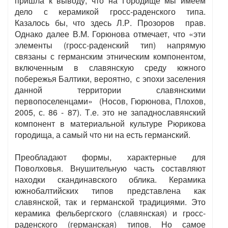
пришла к выводу, что на Городище мы имеем
дело с керамикой гросс-раденского типа.
Казалось бы, что здесь Л.Р. Прозоров прав.
Однако далее В.М. Горюнова отмечает, что «эти
элементы (гросс-раденский тип) напрямую
связаны с германским этническим компонентом,
включенным в славянскую среду южного
побережья Балтики, вероятно, с эпохи заселения
данной территории славянскими
первопоселенцами» (Носов, Гюрюнова, Плохов,
2005, с. 86 - 87). Т.е. это не западнославянский
компонент в материальной культуре Рюрикова
городища, а самый что ни на есть германский.
Преобладают формы, характерные для
Поволховья. Внушительную часть составляют
находки скандинавского облика. Керамика
южнобалтийских типов представлена как
славянской, так и германской традициями. Это
керамика фельбергского (славянская) и гросс-
раденского (германская) типов. Но самое