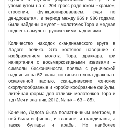
упомянутом на с. 204 гросс-раденском «храме»,
строении, функционировавшем, судя по
дендродатам, в период между 969 и 986 годами,
были найдены амулет – молоточек Тора и медная
подвеска-амулет с руническими надписями.
Количество находок скандинавского круга в
Ладоге велико. Это костяное навершие с
изображением молота Тора, драккара, три
начертания с восьмерковидными извивами –
символы бесконечности, прялка с рунической
надписью на 52 знака, костяная голова дракона с
оскаленной пастью, скандинавские женские
скорлупообразные и коробочкообразные фибулы,
литейная форма для отливки молоточков Тора и
т.д (Меч и златник, 2012, № п/к – 63 – 85).
Конечно, Ладога была полиэтничным центром, в
ней были и финны, и славяне, и скандинавы, а
также булгары и арабы. Но наиболее