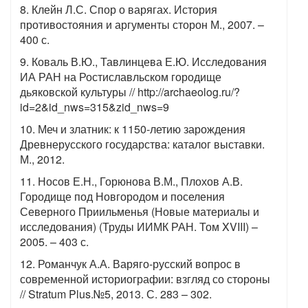
8. Клейн Л.С. Спор о варягах. История
противостояния и аргументы сторон М., 2007. –
400 с.
9. Коваль В.Ю., Тавлинцева Е.Ю. Исследования
ИА РАН на Ростиславльском городище
дьяковской культуры // http://archaeolog.ru/?
id=2&id_nws=315&zid_nws=9
10. Меч и златник: к 1150-летию зарождения
Древнерусского государства: каталог выставки.
М., 2012.
11. Носов Е.Н., Горюнова В.М., Плохов А.В.
Городище под Новгородом и поселения
Северного Приильменья (Новые материалы и
исследования) (Труды ИИМК РАН. Том XVIII) –
2005. – 403 с.
12. Романчук А.А. Варяго-русский вопрос в
современной историографии: взгляд со стороны
// Stratum Plus.№5, 2013. С. 283 – 302.