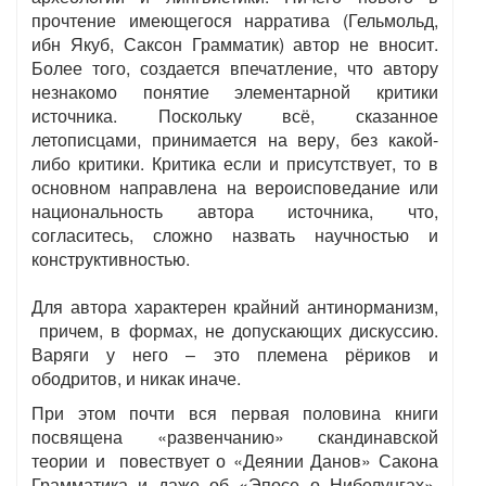
прочтение имеющегося нарратива (Гельмольд,
ибн Якуб, Саксон Грамматик) автор не вносит.
Более того, создается впечатление, что автору
незнакомо понятие элементарной критики
источника. Поскольку всё, сказанное
летописцами, принимается на веру, без какой-
либо критики. Критика если и присутствует, то в
основном направлена на вероисповедание или
национальность автора источника, что,
согласитесь, сложно назвать научностью и
конструктивностью.
Для автора характерен крайний антинорманизм,
причем, в формах, не допускающих дискуссию.
Варяги у него – это племена рёриков и
ободритов, и никак иначе.
При этом почти вся первая половина книги
посвящена «развенчанию» скандинавской
теории и повествует о «Деянии Данов» Сакона
Грамматика и даже об «Эпосе о Нибелунгах».