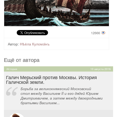
12666
Автор:
Нѣёла Куломзiнъ
Ещё от автора
История
10 августа 2016
Галич Мерьский против Москвы. История
Галичской земли.
Борьба за великокняжеский Московский
стол между Василием II и его дядей Юрием
Дмитриевичем, а затем между двоюродными
братьями Василием...