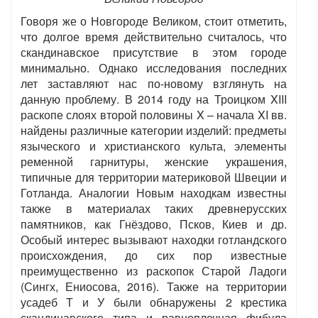
Говоря же о Новгороде Великом, стоит отметить,
что долгое время действительно считалось, что
скандинавское присутствие в этом городе
минимально. Однако исследования последних
лет заставляют нас по-новому взглянуть на
данную проблему. В 2014 году на Троицком XIII
раскопе слоях второй половины X – начала XI вв.
найдены различные категории изделий: предметы
языческого и христианского культа, элементы
ременной гарнитуры, женские украшения,
типичные для территории материковой Швеции и
Готланда. Аналогии Новым находкам известны
также в материалах таких древнерусских
памятников, как Гнёздово, Псков, Киев и др.
Особый интерес вызывают находки готландского
происхождения, до сих пор известные
преимущественно из раскопок Старой Ладоги
(Сингх, Ениосова, 2016). Также на территории
усадеб Т и У были обнаружены 2 крестика
скандинавского типа и равноплечная фибула