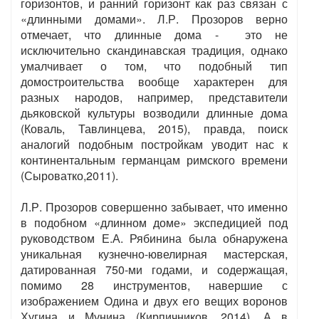
горизонтов, и ранний горизонт как раз связан с
«длинными домами». Л.Р. Прозоров верно
отмечает, что длинные дома - это не
исключительно скандинавская традиция, однако
умалчивает о том, что подобный тип
домостроительства вообще характерен для
разных народов, например, представители
дьяковской культуры возводили длинные дома
(Коваль, Тавлинцева, 2015), правда, поиск
аналогий подобным постройкам уводит нас к
континентальным германцам римского времени
(Сыроватко,2011).
Л.Р. Прозоров совершенно забывает, что именно
в подобном «длинном доме» экспедицией под
руководством Е.А. Рябинина была обнаружена
уникальная кузнечно-ювелирная мастерская,
датированная 750-ми годами, и содержащая,
помимо 28 инструментов, навершие с
изображением Одина и двух его вещих воронов
Хугина и Мунина (Кирпичников, 2014). А в