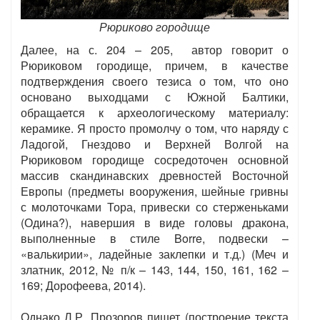
Рюриково городище
Далее, на с. 204 – 205, автор говорит о
Рюриковом городище, причем, в качестве
подтверждения своего тезиса о том, что оно
основано выходцами с Южной Балтики,
обращается к археологическому материалу:
керамике. Я просто промолчу о том, что наряду с
Ладогой, Гнездово и Верхней Волгой на
Рюриковом городище сосредоточен основной
массив скандинавских древностей Восточной
Европы (предметы вооружения, шейные гривны
с молоточками Тора, привески со стерженьками
(Одина?), навершия в виде головы дракона,
выполненные в стиле Borre, подвески –
«валькирии», ладейные заклепки и т.д.) (Меч и
златник, 2012, № п/к – 143, 144, 150, 161, 162 –
169; Дорофеева, 2014).
Однако Л.Р. Прозоров пишет (построение текста