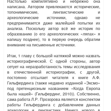
Настолько компилятивно и небрежно она
написана. Автором привлекаются исторические,
топонимические, лингвистические и
археологические источники, однако не
предпринимается даже малейшей попытки их
анализа. Поскольку автор всё же историк по
образованию (о его археологических «ляпах» я
напишу позднее), то в первую очередь обратим
внимание на письменные источники.
Итак, 1 главу с большой натяжкой можно назвать
историографической. С одной стороны, автор
сетует на неразработанность темы исследования
в отечественной историографии, с другой,
постоянно отсылает читателя к книге А.Ф.
Гильфердинга (также недавно изданной «Эксмо»
под претенциозным названием «Когда Европа
была нашей» (Гильфердинг, 2010)). Собственно,
сама работа Л.Р. Прозорова является конспектом
работы Гильфердинга с добавлением данных
археологии и лингвистики. Ничего нового в