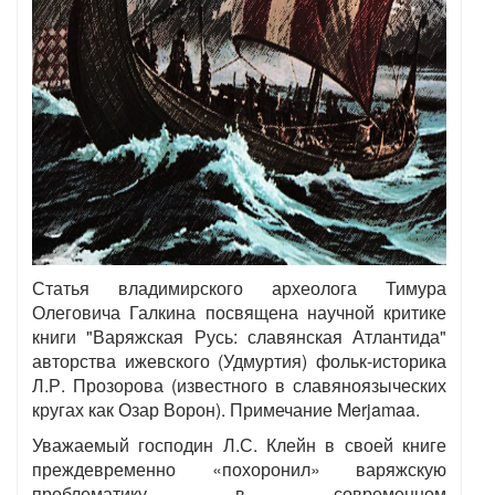
Статья владимирского археолога Тимура
Олеговича Галкина посвящена научной критике
книги "Варяжская Русь: славянская Атлантида"
авторства ижевского (Удмуртия) фольк-историка
Л.Р. Прозорова (известного в славяноязыческих
кругах как Озар Ворон). Примечание Merjamaa.
Уважаемый господин Л.С. Клейн в своей книге
преждевременно «похоронил» варяжскую
проблематику в современном