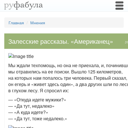
Togg
navi
Главная
Мнения
Залесские рассказы. «Американец»
3
Мы ждали техпомощь, но она не приехала, и, починивш
мы отравились на ее поиски. Вышло 125 километров,
на которых нам попалось три человека. Первый сказал,
он егерь и «живет здесь один», а два других шли по лес
в глухом лесу. Я спросил их:
— «Откуда идете мужики?»
— «Да тут, недалеко»
— «А куда идете?»
— «Да тут, тоже недалеко.»