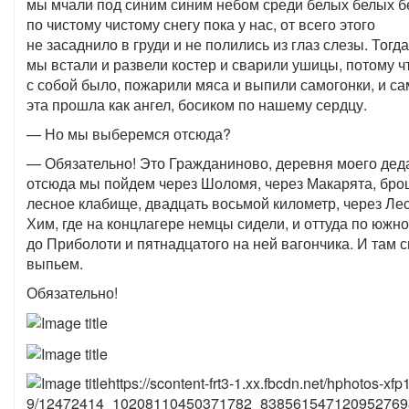
мы мчали под синим синим небом среди белых белых б
по чистому чистому снегу пока у нас, от всего этого
не засаднило в груди и не полились из глаз слезы. Тогда
мы встали и развели костер и сварили ушицы, потому чт
с собой было, пожарили мяса и выпили самогонки, и са
эта прошла как ангел, босиком по нашему сердцу.
— Но мы выберемся отсюда?
— Обязательно! Это Гражданиново, деревня моего дед
отсюда мы пойдем через Шоломя, через Макарята, бр
лесное клабище, двадцать восьмой километр, через Ле
Хим, где на концлагере немцы сидели, и оттуда по южно
до Приболоти и пятнадцатого на ней вагончика. И там 
выпьем.
Обязательно!