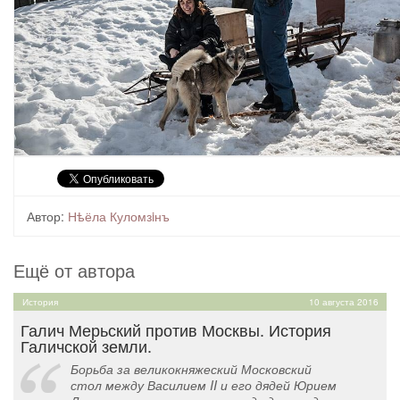
Автор:
Нѣёла Куломзiнъ
Ещё от автора
История
10 августа 2016
Галич Мерьский против Москвы. История
Галичской земли.
Борьба за великокняжеский Московский
стол между Василием II и его дядей Юрием