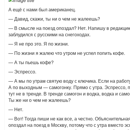
А ещё с нами был американец.
— Давид, скажи, ты ни о чем не жалеешь?
— В смысле на поезд опоздал? Нет. Напишу в редакцию
заблудился с русскими на снегоходах.
— Я не про это. Я по жизни.
— По жизни я жалею что утром не успел попить кофе.
— А ты пьешь кофе?
— Эспрессо.
— А мы по утрам святую воду с ключика. Если на работ
А по выходным — самогонку. Прямо с утра. Эспрессо, 
тут не в тренде. В тренде самогон и водка, водка и само
Ты же ни о чем не жалеешь?
— Нет.
— Вот! Тогда пиши не как все, а честно. Объяснительная
опоздал на поезд в Москву, потому что с утра вместо э