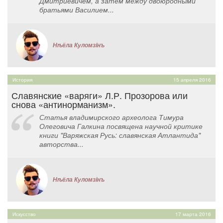
Дмитриевичем, а затем между двоюродными
братьями Василием...
Нѣёла Куломзiнъ
История
15 апреля 2016
Славянские «варяги» Л.Р. Прозорова или
снова «антинорманизм».
Статья владимирского археолога Тимура
Олеговича Галкина посвящена научной критике
книги "Варяжская Русь: славянская Атлантида"
авторства...
Нѣёла Куломзiнъ
Искусство
17 марта 2016