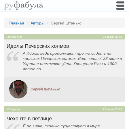
Togg
navi
Главная
Авторы
Сергей Штанько
Злоба дня
28 июля 2015
Идолы Печерских холмов
А Идолы ведь продолжают прочно сидеть на
киевских Печерских холмах. Вот читаю: 28 июля в
Украине отмечают День Крещения Руси и 1000-
летие со...
Сергей Штанько
Общество
23 июля 2015
Чехонте в петлице
Я не знаю, сколько существует в мире