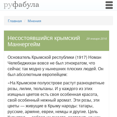
Togg
navi
Главная
Мнения
Несостоявшийся крымский
29 января 2016
Маннергейм
Основатель Крымской республики (1917) Номан
Челебиджихан вовсе не был этнократом, что
сейчас так модно у нынешних плоских людей. Он
был абсолютным европейцем:
«На Крымском полуострове растут разноцветные
розы, лилии, тюльпаны. И у каждого из этих
изящных цветов есть своя особенная красота,
свой особенный нежный аромат. Эти розы, эти
цветы — живущие в Крыму народы: татары,
русские, армяне, евреи, немцы и другие. Цель