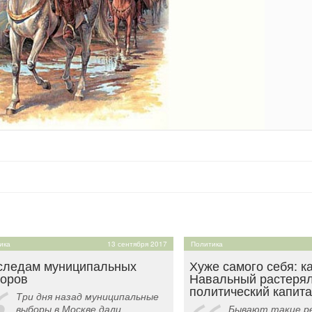
ика
13 сентября 2017
Политика
следам муниципальных
Хуже самого себя: к
оров
Навальный растеря
политический капит
Три дня назад муниципальные
выборы в Москве дали
Бывают такие ре