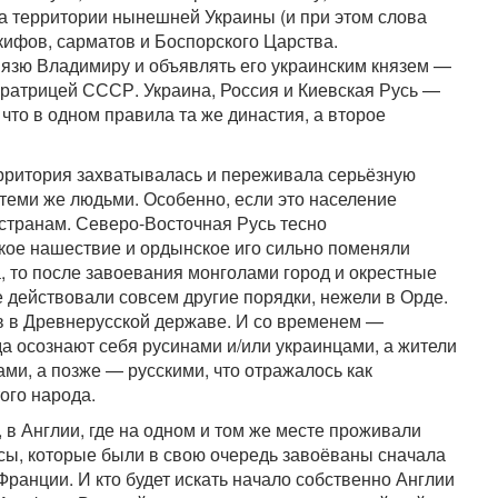
на территории нынешней Украины (и при этом слова
 скифов, сарматов и Боспорского Царства.
нязю Владимиру и объявлять его украинским князем —
ператрицей СССР. Украина, Россия и Киевская Русь —
 что в одном правила та же династия, а второе
территория захватывалась и переживала серьёзную
 теми же людьми. Особенно, если это население
 странам. Северо-Восточная Русь тесно
ское нашествие и ордынское иго сильно поменяли
, то после завоевания монголами город и окрестные
е действовали совсем другие порядки, нежели в Орде.
ов в Древнерусской державе. И со временем —
 осознают себя русинами и/или украинцами, а жители
ми, а позже — русскими, что отражалось как
того народа.
в Англии, где на одном и том же месте проживали
ксы, которые были в свою очередь завоёваны сначала
ранции. И кто будет искать начало собственно Англии