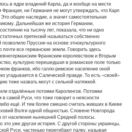
лось в ядре владений Карла, да и вообще на месте
и Франция, ни Германия не могут утверждать, что Карл
 Это общее наследие, а значит самостоятельная
никому. Дальнейшая же история Германии,
стоянии на тысячу лет, показала, что ни одно
остаточных претензий называться собственно
й позволило Пруссии на основе этнокультурного
 почти все германские земли. Говорить здесь
ревнегерманским Франкским королевством и Вторым
рство, культурно перешедшая в романское поле только
мником франков, ибо галло-римское население оной
ко угадывается в Салической правде. То есть «своей»
ю тоже назвать могут с сильной натяжкой.
вили отдалённые потомки Каролингов. Потомки
в самой Руси, что тоже говорит о неясности
-либо ещё. И тем более смешно считать живших в Киеве
ерховий Волги одной общностью. Словене Новгорода
ны от населения нынешней Средней полосы.
о это уже другая история. С другой стороны украинцы,
кой Руси, частенько перегибают палку, называя