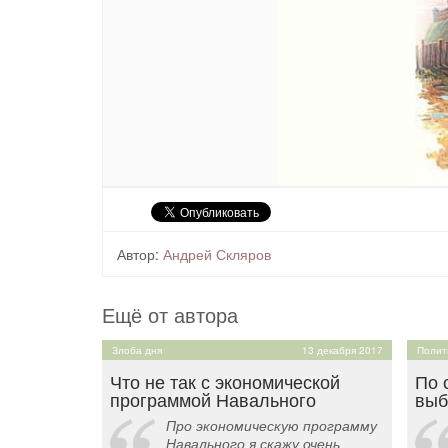
Автор:
Андрей Скляров
Ещё от автора
Злоба дня
13 декабря 2017
Полит
Что не так с экономической
По 
программой Навального
выб
Про экономическую программу
Навального я скажу очень