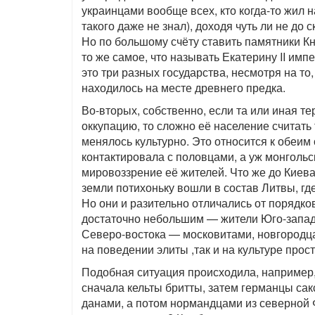
украинцами вообще всех, кто когда-то жил 
такого даже не знал), доходя чуть ли не до
Но по большому счёту ставить памятники К
то же самое, что называть Екатерину II им
это три разных государства, несмотря на то,
находилось на месте древнего предка.
Во-вторых, собственно, если та или иная 
оккупацию, то сложно её население считать
менялось культурно. Это относится к обеим
контактировала с половцами, а уж монголь
мировоззрение её жителей. Что же до Киева
земли потихоньку вошли в состав Литвы, гд
Но они и разительно отличались от порядк
достаточно небольшим — жители Юго-запада
Северо-востока — московитами, новгородца
на поведении элиты ,так и на культуре прос
Подобная ситуация происходила, например, 
сначала кельты бритты, затем германцы са
данами, а потом нормандцами из северной Ф