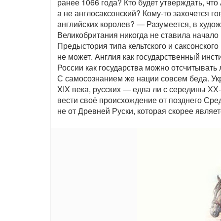
ранее 1066 года? Кто будет утверждать, чт
а не англосаксонский? Кому-то захочется г
английских королев? — Разумеется, в худо
Великобритания никогда не ставила начало 
Предыстория типа кельтского и саксонского
не может. Англия как государственный инсти
России как государства можно отсчитывать л
С самосознанием же нации совсем беда. Ук
XIX века, русских — едва ли с середины ХХ
вести своё происхождение от позднего Сре
не от Древней Руски, которая скорее являе