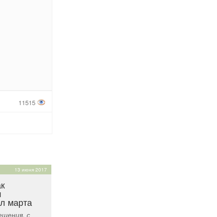
11515
13 июня 2017
ак
л
ал марта
шения, с