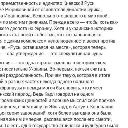
преемственность и единство Киевской Руси
ие Рюриковичей от основателя династии Эрика,
ра Иоанновича, безвольно отошедшего в мир иной,
я по многим причинам. Прежде всего — чтобы хоть как-
кого деспота на Украину. Хотя и украинские историки
показать своей особостью, что это зарвавшаяся
я с диким комплексом неполноценности воюет против
че, «Русь, оставшаяся на месте», которая теперь
о — оба утверждения — это спекулятивная чушь.
оссия — это одна страна, смешны в историческом
относительно Украины. Во-первых, нельзя считать
 раздробленность. Причем такую, которая в итоге
й в разных частях некогда одного большого
 французы и немцы могли бы спорить, кто имеет
нкский период. Ведь Карл говорил на одном
от романских ценностей и вообще мыслил себя прежде
анином, о чем пишут и Эйнгард, и Алкуин. Коронация
ция своих завоеваний, хотя более выгодна она была
нная же им империя, распавшаяся после его смерти,
 То есть одно государство этнически и культурно было