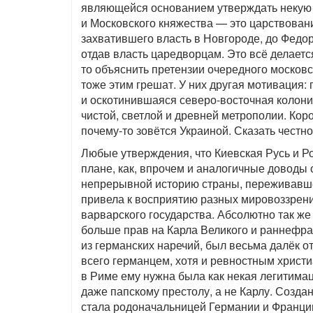
являющейся основанием утверждать некую 
и Московского княжества — это царствован
захватившего власть в Новгороде, до Федо
отдав власть царедворцам. Это всё делаетс
то объяснить претензии очередного московс
тоже этим грешат. У них другая мотивация: 
и оскотинившаяся северо-восточная колони
чистой, светлой и древней метрополии. Коро
почему-то зовётся Украиной. Сказать честн
Любые утверждения, что Киевская Русь и Р
плане, как, впрочем и аналогичные доводы 
непрерывной историю страны, переживавшей
привела к восприятию разных мировоззрени
варварского государства. Абсолютно так же
больше прав на Карла Великого и раннефра
из германских наречий, был весьма далёк 
всего германцем, хотя и ревностным христи
в Риме ему нужна была как некая легитима
даже папскому престолу, а не Карлу. Созда
стала родоначальницей Германии и Франции.