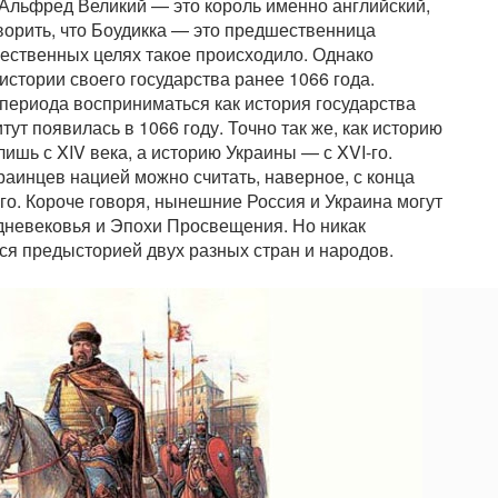
о Альфред Великий — это король именно английский,
оворить, что Боудикка — это предшественница
жественных целях такое происходило. Однако
истории своего государства ранее 1066 года.
 периода восприниматься как история государства
тут появилась в 1066 году. Точно так же, как историю
ишь с XIV века, а историю Украины — с XVI-го.
раинцев нацией можно считать, наверное, с конца
-го. Короче говоря, нынешние Россия и Украина могут
дневековья и Эпохи Просвещения. Но никак
тся предысторией двух разных стран и народов.