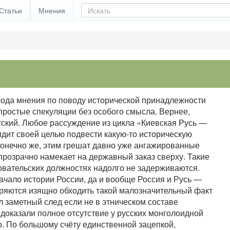
Статьи
Мнения
рода мнения по поводу исторической принадлежности
простые спекуляции без особого смысла. Вернее,
ский. Любое рассуждение из цикла «Киевская Русь —
идит своей целью подвести какую-то историческую
 конечно же, этим грешат давно уже ангажированные
прозрачно намекает на державный заказ сверху. Такие
довательских должностях надолго не задерживаются.
ачало истории России, да и вообще Россия и Русь —
удряются изящно обходить такой малозначительный факт
л заметный след если не в этническом составе
доказали полное отсутствие у русских монголоидной
но. По большому счёту единственной зацепкой,