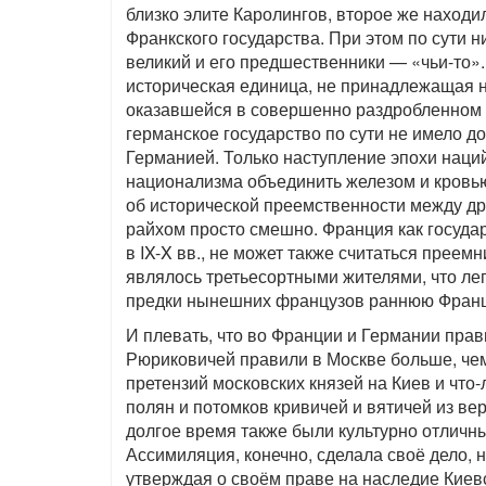
близко элите Каролингов, второе же находи
Франкского государства. При этом по сути н
великий и его предшественники — «чьи-то».
историческая единица, не принадлежащая 
оказавшейся в совершенно раздробленном со
германское государство по сути не имело д
Германией. Только наступление эпохи наци
национализма объединить железом и кровью
об исторической преемственности между д
райхом просто смешно. Франция как госуда
в IX-X вв., не может также считаться прее
являлось третьесортными жителями, что лег
предки нынешних французов раннюю Франци
И плевать, что во Франции и Германии пра
Рюриковичей правили в Москве больше, чем 
претензий московских князей на Киев и что
полян и потомков кривичей и вятичей из в
долгое время также были культурно отлич
Ассимиляция, конечно, сделала своё дело, н
утверждая о своём праве на наследие Киевс