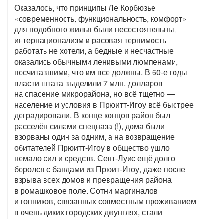
Оказалось, что принципы Ле Корбюзье
«современность, функциональность, комфорт»
для подобного жилья были несостоятельны,
интернационализм и расовая терпимость
работать не хотели, а бедные и несчастные
оказались обычными ленивыми люмпенами,
посчитавшими, что им все должны. В 60-е годы
власти штата выделили 7 млн. долларов
на спасение микрорайона, но всё тщетно —
население и условия в Прюитт-Игоу всё быстрее
деградировали. В конце концов район был
расселён силами спецназа (!), дома были
взорваны один за одним, а на возвращение
обитателей Прюитт-Игоу в общество ушло
немало сил и средств. Сент-Луис ещё долго
боролся с бандами из Прюит-Игоу, даже после
взрыва всех домов и превращения района
в ромашковое поле. Сотни маргиналов
и гопников, связанных совместным проживанием
в очень диких городских джунглях, стали