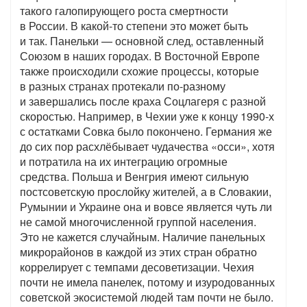
такого галопирующего роста смертности
в России. В какой-то степени это может быть
и так. Панельки — основной след, оставленный
Союзом в наших городах. В Восточной Европе
также происходили схожие процессы, которые
в разных странах протекали по-разному
и завершались после краха Соцлагеря с разной
скоростью. Например, в Чехии уже к концу 1990-х
с остатками Совка было покончено. Германия же
до сих пор расхлёбывает чудачества «осси», хотя
и потратила на их интеграцию огромные
средства. Польша и Венгрия имеют сильную
постсоветскую прослойку жителей, а в Словакии,
Румынии и Украине она и вовсе является чуть ли
не самой многочисленной группой населения.
Это не кажется случайным. Наличие панельных
микрорайонов в каждой из этих стран обратно
коррелирует с темпами десоветизации. Чехия
почти не имела панелек, потому и изуродованных
советской экосистемой людей там почти не было.