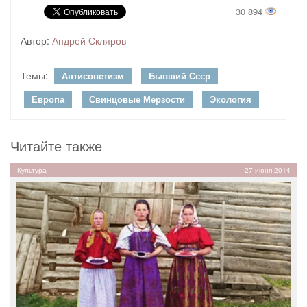
30 894
Автор:
Андрей Скляров
Темы:
Антисоветизм
Бывший Ссср
Европа
Свинцовые Мерзости
Экология
Читайте также
Культура
27 июня 2014