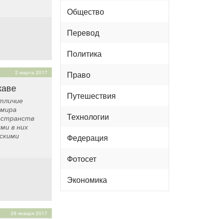
Общество
Перевод
Политика
2 марта 2017
Право
каве
Путешествия
отличие
 мира
Технологии
остранств
ми в них
скими
Федерация
Фотосет
Экономика
29 января 2017