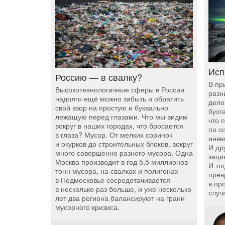
Исп
Россию — в свалку?
В пр
Высокотехнологичные сферы в России
разн
надолго ещё можно забыть и обратить
дело
свой взор на простую и буквально
бухг
лежащую перед глазами. Что мы видим
что 
вокруг в наших городах, что бросается
по с
в глаза? Мусор. От мелких соринок
инве
и окурков до строительных блоков, вокруг
И др
много совершенно разного мусора. Одна
заци
Москва производит в год 5,5 миллионов
И то
тонн мусора, на свалках и полигонах
прев
в Подмосковье сосредотачивается
в пр
в несколько раз больше, и уже несколько
случ
лет два региона балансируют на грани
мусорного кризиса.