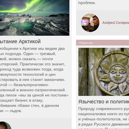
проблем.
Андрей Скляро
ытание Арктикой
Общество
иобщении к Арктике мы видим два
ых подхода. Один — трезвый,
вой, можно сказать — почти
алтерский. Практически это значит,
приход туда возможен тогда, когда
овокупности технологий и цен
стировать в нее станет заманчиво.
угой — безальтернативно-
кленный и военно-патриотический.
гда лихое «мы за ценой не постоим»
ращает бизнес в атаку,
Язычество и полити
обивание лбами стен, в данном
Природу современного ру
ае — льдов.
национализма никто из пу
и учёных-политологов, не
в рядах Русского движения