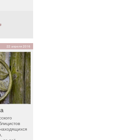
в
22 апреля 2016
ка
сского
блицистов
 находящихся
,