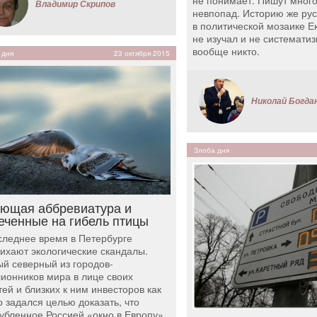
не понимает. Пишут много
Владимир Скрипов
невпопад. Историю же рус
в политической мозаике Е
не изучал и не системати
вообще никто.
 дня
23 октября 2015
Николай Богда
Злоба дня
ющая аббревиатура и
еченные на гибель птицы
следнее время в Петербурге
тихают экологические скандалы.
й северный из городов-
ионников мира в лице своих
тей и близких к ним инвесторов как
о задался целью доказать, что
убленное Россией «окно в Европу»