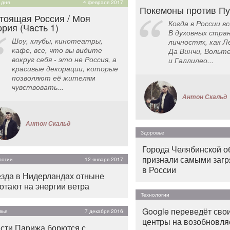
 дня
4 февраля 2017
Покемоны против Пу
тоящая Россия / Моя
Когда в России в
ория (Часть 1)
В духовных стран
Шоу, клубы, кинотеатры,
личностях, как Л
кафе, все, что вы видите
Да Винчи, Вольт
вокруг себя - это не Россия, а
и Галлилео...
красивые декорации, которые
позволяют её жителям
чувствовать...
Антон Скальд
Антон Скальд
Здоровье
Города Челябинской о
признали самыми заг
логии
12 января 2017
в России
зда в Нидерландах отныне
отают на энергии ветра
Технологии
Google переведёт свои
вье
7 декабря 2016
центры на возобновл
сти Парижа борются с