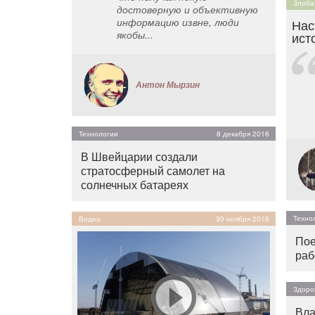
Злоба
достоверную и объективную
информацию извне, люди
Нас
якобы...
ист
Антон Мырзин
Технологии
8 декабря 2016
В Швейцарии создали
стратосферный самолет на
солнечных батареях
Техно
Видео
30 ноября 2016
Пое
раб
Здоро
Вла