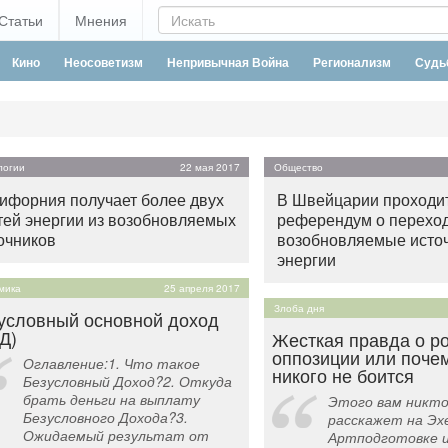
Статьи
Мнения
Кино
Неосоветизм
Непривычная Война
Регионализм
Судь
логии
22 мая 2017
Общество
ифорния получает более двух
В Швейцарии проходи
тей энергии из возобновляемых
референдум о переход
очников
возобновляемые исто
энергии
мика
25 апреля 2017
Злоба дня
условный основной доход
Д)
Жесткая правда о р
оппозиции или поче
Оглавление:1. Что такое
никого не боится
Безусловный Доход?2. Откуда
брать деньги на выплату
Этого вам никто
Безусловного Дохода?3.
расскажет на Эхе
Ожидаемый результат от
Артподготовке и