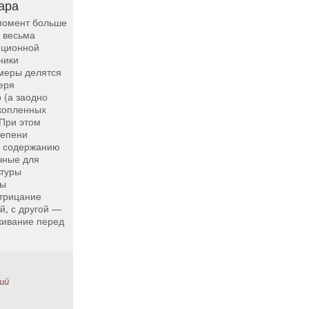
ара
момент больше
 весьма
пционной
ники
 меры делятся
еря
 (а заодно
акопленных
 При этом
тепени
у содержанию
чные для
ьтуры
ны
отрицание
й, с другой —
кивание перед
ий