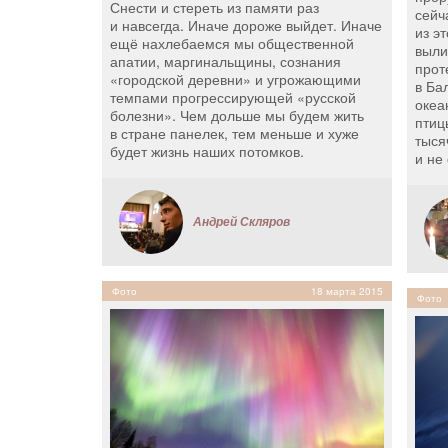
Снести и стереть из памяти раз
сейч
и навсегда. Иначе дороже выйдет. Иначе
из э
ещё нахлебаемся мы общественной
выли
апатии, маргинальщины, сознания
прот
«городской деревни» и угрожающими
в Ба
темпами прогрессирующей «русской
океа
болезни». Чем дольше мы будем жить
птиц
в стране панелек, тем меньше и хуже
тыся
будет жизнь наших потомков.
и не
Андрей Скляров
Фото
18 марта 2015
Фото