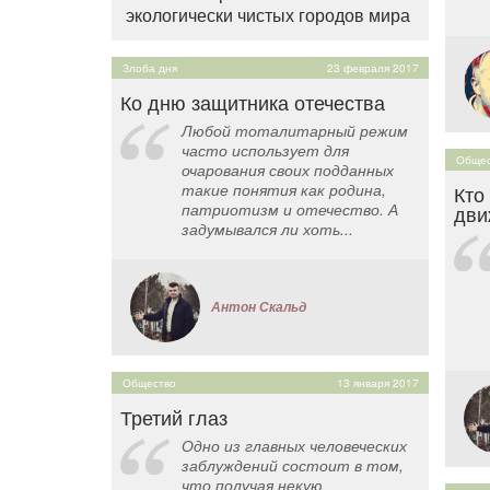
экологически чистых городов мира
Злоба дня
23 февраля 2017
Ко дню защитника отечества
Любой тоталитарный режим
часто использует для
Общес
очарования своих подданных
такие понятия как родина,
Кто
патриотизм и отечество. А
дви
задумывался ли хоть...
Антон Скальд
Общество
13 января 2017
Третий глаз
Одно из главных человеческих
заблуждений состоит в том,
что получая некую