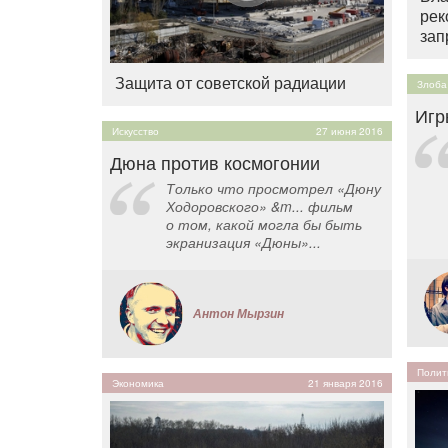
рек
зап
Защита от советской радиации
Злоба
Игр
Искусство
27 июня 2016
Дюна против космогонии
Только что просмотрел «Дюну
Ходоровского» &m... фильм
о том, какой могла бы быть
экранизация «Дюны»...
Антон Мырзин
Полит
Экономика
21 января 2016