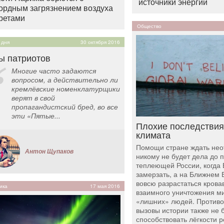
источники энергии
ордным загрязнением воздуха
ретами
Общество
 дня
30 октября 2016
ы патриотов
Многие часто задаются
вопросом, а действительно ли
кремлёвские номенклатурщики
верят в свой
пропагандистский бред, во все
эти «Пятые...
Плохие последствия
климата
Помощи стране ждать нео
Антон Щупаков
никому не будет дела до 
теплеющей России, когда 
замерзать, а на Ближнем 
вовсю разрастаться крова
ика
17 мая 2016
взаимного уничтожения м
«лишних» людей. Против
вызовы истории также не 
способствовать лёгкости 