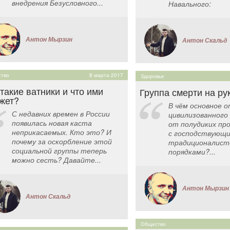
внедрения Безусловного...
Навального:
Антон Мырзин
Антон Скальд
тво
8 марта 2017
Здоровье
 такие ватники и что ими
Группа смерти на ру
жет?
В чём основное 
С недавних времен в России
цивилизованного
появилась новая каста
от полудиких пр
неприкасаемых. Кто это? И
с господствующи
почему за оскорбление этой
традиционалист
социальной группы теперь
порядками?...
можно сесть? Давайте...
Антон Мырзин
Антон Скальд
Общество