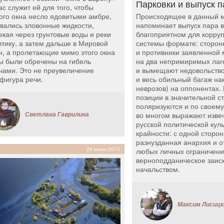
Парковки и выпуск п
ас служит ей для того, чтобы
Происходящее в данный 
того окна несло ядовитыми амбре,
напоминает выпуск пара в
вались зловонные жидкости,
благоприятном для корру
екая через грунтовые воды и реки
системы формате: сторон
лтику, а затем дальше в Мировой
и противники заявленной
н, а пролетающие мимо этого окна
на два непримиримых лаг
ы были обречены на гибель
и вымещают недовольство
чами. Это не преувеличение
и весь обильный багаж н
 фигура речи.
неврозов) на оппонентах.
позиции в значительной с
поляризуются и по своем
во многом выражают изве
Светлана Гаврилина
русской политической кул
крайности: с одной сторо
разнузданная анархия и 
29 июня 2015
любых личных ограничени
верноподданическое заис
начальством.
Максим Лисицк