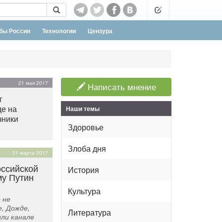
бы России
Технологии
Цензура
21 мая 2017
Написать мнение
т
е на
Наши темы
чники
Здоровье
Злоба дня
31 марта 2017
оссийской
История
му Путин
Культура
 не
, Дожде,
Литература
ли канале