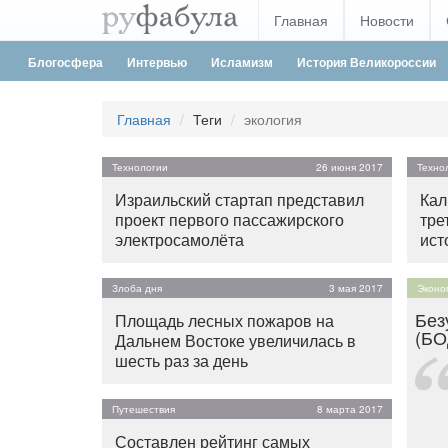
Главная
Новости
Блогосфера
Интервью
Исламизм
История Великороссии
Главная
Теги
экология
Технологии
26 июня 2017
Техно
Израильский стартап представил
Кал
проект первого пассажирского
тре
электросамолёта
ист
Злоба дня
3 мая 2017
Эконо
Без
Площадь лесных пожаров на
(БО
Дальнем Востоке увеличилась в
шесть раз за день
Путешествия
8 марта 2017
Составлен рейтинг самых