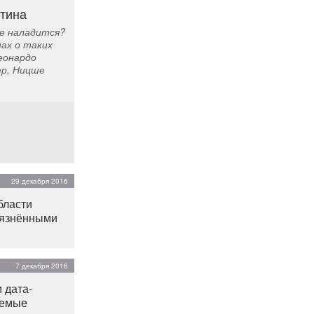
тина
се наладится?
ах о таких
еонардо
ер, Ницше
29 декабря 2016
бласти
рязнёнными
7 декабря 2016
 дата-
яемые