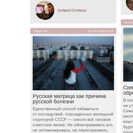
Андрей Скляров
Злоба
Общество
26 сентября 2015
Сия
обр
Русская матрица как причина
В по
русской болезни
не у
Единственный способ избавиться
Самы
от последствий, порождённых жилищной
милл
структурой СССР — снести всё типовое
влас
советское жильё. Не облагораживать его,
будт
не оптимизировать, не перестраивать.
прор