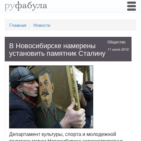
Togg
navi
Главная
Новости
Общество
В Новосибирске намерены
11 июля 2016
установить памятник Сталину
Департамент культуры, спорта и молодежной
политики мэрии Новосибирска зарегистрировал