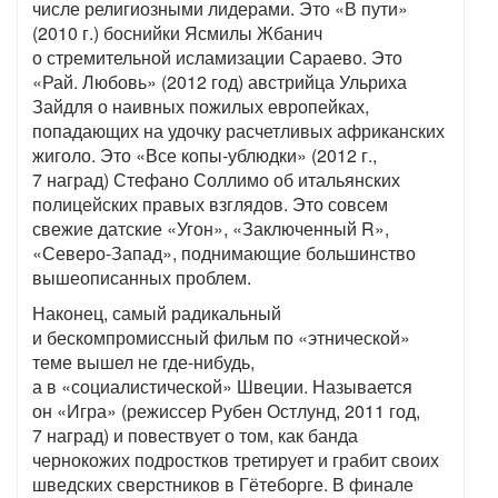
числе религиозными лидерами. Это «В пути»
(2010 г.) боснийки Ясмилы Жбанич
о стремительной исламизации Сараево. Это
«Рай. Любовь» (2012 год) австрийца Ульриха
Зайдля о наивных пожилых европейках,
попадающих на удочку расчетливых африканских
жиголо. Это «Все копы-ублюдки» (2012 г.,
7 наград) Стефано Соллимо об итальянских
полицейских правых взглядов. Это совсем
свежие датские «Угон», «Заключенный R»,
«Северо-Запад», поднимающие большинство
вышеописанных проблем.
Наконец, самый радикальный
и бескомпромиссный фильм по «этнической»
теме вышел не где-нибудь,
а в «социалистической» Швеции. Называется
он «Игра» (режиссер Рубен Остлунд, 2011 год,
7 наград) и повествует о том, как банда
чернокожих подростков третирует и грабит своих
шведских сверстников в Гётеборге. В финале