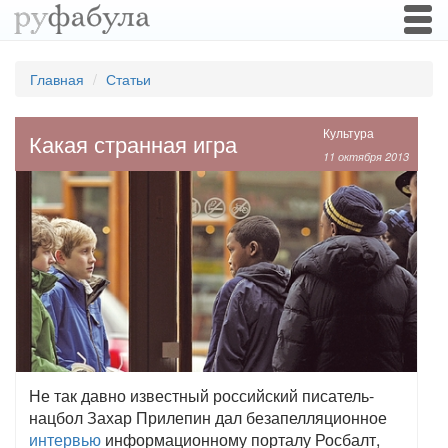
Togg
navi
Главная
Статьи
Культура
Какая странная игра
11 октября 2013
Не так давно известный российский писатель-
нацбол Захар Прилепин дал безапелляционное
интервью
информационному порталу Росбалт,