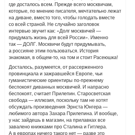
где досталось всем. Прежде всего москвичам,
которые, по мнению писателя, мечтательно лежат
на диване, вместо того, чтобы голодать вместе
со всей страной. Не случайно заголовок
интервью звучит как: «Долг москвичей —
придумать жизнь для всей России». Именно
так — ДОЛГ. Москвичи будут придумывать,
а россияне этим пользоваться. История
знакомая, в общем-то, на том и стоит Расеюшка!
Досталось, разумеется, от рассерженного
провинциала и зажравшейся Европе, чьи
гуманистические ориентиры по-прежнему
беспокоят диванных москвичей. И напрасно
беспокоят, считает Прилепин. Старосветская
свобода — иллюзия, поскольку там не хотят
обсуждать произведения Эрнста Юнгера —
любимого автора Захара Прилепина. И вообще,
у нас зайдешь в магазин, на прилавках все
завалено книжками про Сталина и Гитлера.
А в европах ничего такого нет — разве это