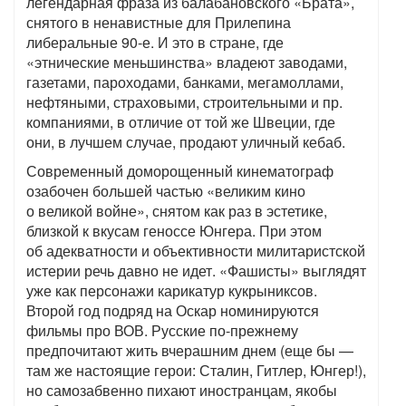
легендарная фраза из балабановского «Брата»,
снятого в ненавистные для Прилепина
либеральные 90-е. И это в стране, где
«этнические меньшинства» владеют заводами,
газетами, пароходами, банками, мегамоллами,
нефтяными, страховыми, строительными и пр.
компаниями, в отличие от той же Швеции, где
они, в лучшем случае, продают уличный кебаб.
Современный доморощенный кинематограф
озабочен большей частью «великим кино
о великой войне», снятом как раз в эстетике,
близкой к вкусам геноссе Юнгера. При этом
об адекватности и объективности милитаристской
истерии речь давно не идет. «Фашисты» выглядят
уже как персонажи карикатур кукрыниксов.
Второй год подряд на Оскар номинируются
фильмы про ВОВ. Русские по-прежнему
предпочитают жить вчерашним днем (еще бы —
там же настоящие герои: Сталин, Гитлер, Юнгер!),
но самозабвенно пихают иностранцам, якобы