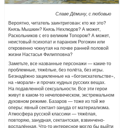
Славе Дёмину, с любовью
Вероятно, читатель заинтригован: кто же это?
Князь Мышкин? Князь Нехлюдов? А может,
Раскольников с его великим Топором? А может,
неистовый психопат и параноик Рогожин или
откровенно чокнутая на почве ранней половой
жизни Настасья Филипповна?
Заметьте, все названные персонажи — какие-то
проблемные, тяжёлые, без полёта, без игры.
Безнадёжно зацикленные на «богоискательстве»,
на «морали» и прочих нудных русских вещах.
На подавленной сексуальности. Все эти герои
живут в каком-то нечеловеческом, экстремальном
духовном режиме. Базаров — тоже из той же
оперы: явный сектант-зануда от материализма.
Атмосфера русской классики — тяжёлая,
повторяю, занудная, сектантская, взвинчено-
воспалённая. Что-то интересное могло бы выйти