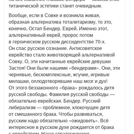
титанической эстетики станет очевидным.
Вообще, если в Совке и возникла живая,
образная альтернатива тоталитаризму, то это,
конечно, Остап Бендер. Еврей. Именно этот,
альтернативный еврей, пророс потом
в героическом русском диссидентстве 70-х.
Он спас русское сознание. Антисоветское
еврейство стало животворящей альтернативой
Совку. О, эти начитанные еврейские девушки
Застоя! Они были нашими «бендерами». Они, эти
чернявые, бескомплексные, жгучие, игривые
милашки, оплодотворявшие наш мозг и дух!
От этого беззаконного «брака» рождалось дитя
русской свободы. Фамилия русской свободы —
обязательно еврейская. Бендер. Русский
либерализм — проблемное, клокочущее дитя
от смешанного брака. Чтобы развиваться,
русским надо обязательно «ожидоветь». Всё
интересное в русском духе рождается от брака
с еврейством. Наше стратегическое