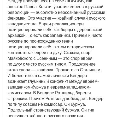
Бендер вообще несёт в себе ЛЮБОВЬ, как
апостол Павел. Кстати, участие евреев в русской
революции — абсолютно неосознанный русскими
феномен. Это участие — крайний случай русского
западничества. Евреи-революционеры
позиционировали себя как борцы с деревенской
архаикой. То есть как западники. Причём и чисто
русские по происхождению гении
позиционировали себя в этом историческом
контексте как евреи по духу. Скажем, спор
Маяковского с Есениным — это спор еврея
по духу с чисто русским типом. Продолжение
этого спора — конфликт Троцкого со Сталиным.
И более того: в самой личности Бендера
возникает глубинный конфликт между евреем-
западником-буржуа и евреем-западником-
комиссаром. В Бендере Ротшильд борется
с Троцким. Причём Ротшильд побеждает. Бендер
по типу совсем не комиссар. Он буржуа.
Подпольный странствующий буржуа. Он тип
неосуществлённого русского развития,