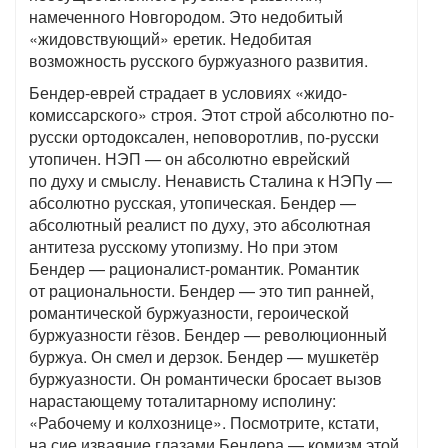
намеченного Новгородом. Это недобитый
«жидовствующий» еретик. Недобитая
возможность русского буржуазного развития.
Бендер-еврей страдает в условиях «жидо-
комиссарского» строя. Этот строй абсолютно по-
русски ортодоксален, неповоротлив, по-русски
утопичен. НЭП — он абсолютно еврейский
по духу и смыслу. Ненависть Сталина к НЭПу —
абсолютно русская, утопическая. Бендер —
абсолютный реалист по духу, это абсолютная
антитеза русскому утопизму. Но при этом
Бендер — рационалист-романтик. Романтик
от рациональности. Бендер — это тип ранней,
романтической буржуазности, героической
буржуазности гёзов. Бендер — революционный
буржуа. Он смел и дерзок. Бендер — мушкетёр
буржуазности. Он романтически бросает вызов
нарастающему тоталитарному исполину:
«Рабочему и колхознице». Посмотрите, кстати,
на сие изваяние глазами Бендера — комизм этой