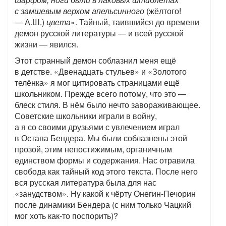
с замшевым верхом апельсинного
(жёлтого!
— А.Ш.)
цвета
». Тайный, таившийся до времени
демон русской литературы — и всей русской
жизни — явился.
Этот странный демон соблазнил меня ещё
в детстве. «Двенадцать стульев» и «Золотого
телёнка» я мог цитировать страницами ещё
школьником. Прежде всего потому, что это —
блеск стиля. В нём было нечто завораживающее.
Советские школьники играли в войну,
а я со своими друзьями с увлечением играл
в Остапа Бендера. Мы были соблазнены этой
прозой, этим непостижимым, органичным
единством формы и содержания. Нас отравила
свобода как тайный код этого текста. После него
вся русская литература была для нас
«занудством». Ну какой к чёрту Онегин-Печорин
после динамики Бендера (с ним только Чацкий
мог хоть как-то поспорить)?