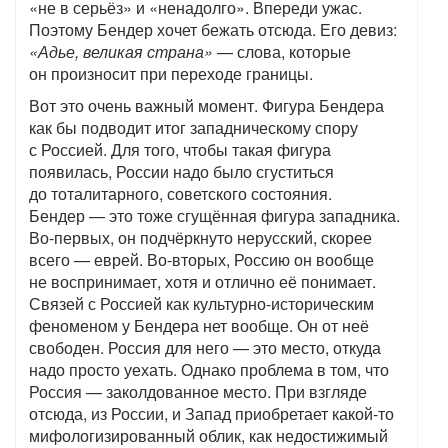
«не в серьёз» и «ненадолго». Впереди ужас.
Поэтому Бендер хочет бежать отсюда. Его девиз:
«Адье, великая страна»
— слова, которые
он произносит при переходе границы.
Вот это очень важный момент. Фигура Бендера
как бы подводит итог западническому спору
с Россией. Для того, чтобы такая фигура
появилась, России надо было сгуститься
до тоталитарного, советского состояния.
Бендер — это тоже сгущённая фигура западника.
Во-первых, он подчёркнуто нерусский, скорее
всего — еврей. Во-вторых, Россию он вообще
не воспринимает, хотя и отлично её понимает.
Связей с Россией как культурно-историческим
феноменом у Бендера нет вообще. Он от неё
свободен. Россия для него — это место, откуда
надо просто уехать. Однако проблема в том, что
Россия — заколдованное место. При взгляде
отсюда, из России, и Запад приобретает какой-то
мифологизированный облик, как недостижимый