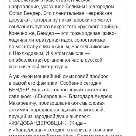
направление, указанное Великим Новгородом —
Остап Бендер. Это пленительная «еврейская
девушка», которая ну никак, вовеки не может
соблазнить тупого вихрастого «русского арийца».
Конечно же, Бендер — это тоже ходячая, живо-
ходячая литературная идея, сопоставимая
по масштабу с Мышкиным, Раскольниковым
и Нехлюдовым. И в этом смысле —
он абсолютная органичная часть русской
классической литературы.
А уж какой мощнейший смысловой проброс
в самой его фамилии! Особенно сегодня:
БЕНДЕР. Ведь постоянно звучит гротескно-
савецкое: «бЕндеровцы». Благодаря Андрею
Макаревичу, произошла некая смысловая
алхимия, породившая эдакий лозунговый,
прущий из народной души выплеск:
«ЖИДОБАНДЕРОВЦЫ». «Жиды»
и «бандеровцы» сегодня сплелись в сознании