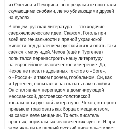
из Онегина и Печорина, но в результате они стали
скучающими снобами, легко убивающими друзей
на дуэлях.
В общем, русская литература — это ходячие
сверхчеловеческие идеи. Скажем, Гоголь при
всей его гениальности и пряной украинской
живости под давлением русской жизни опять-таки
свёлся к миру идей. Чехов (ещё и Тургенев)
попытался перенастроить нашу литературу
на европейское человеческое измерение. Да,
Чехов не писал надрывных текстов о «Боге»,
о «России» и таком прочем, глобальном. Он, как
и Тургенев, попытался рассказать нам о любви.
Он стал явным перепадом в доминирующей
мессианской, достоевско-толстовской
тональности русской литературы. Чехов, которого
привыкли трактовать как борца с мещанством,
на самом деле мещанин. То есть писатель
простых, нормальных человеческих чувств. И при
этом чуть ли не первый русский писатель-стилист.