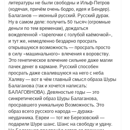
литературы не были свободны и Ильф-Петров
(ходячая, причём очень бодро, идея и Бендер).
Балаганов — иконный русский. Русский дурак.
Ну в самом деле: получить 50 тысяч (огромные
деньги по тем временам), дождаться
вожделенной «тарелочки с голубой каёмочкой»,
и тут же, немедленно бездарно просрать
открывшуюся возможность — просрать просто
в силу «машинального» влечения к воровству.
Это генетическое влечение сильнее даже магии
пачек денег в кармане. Русский способен
просрать даже свалившуюся на него с неба
Халяву — вот в чём главный смысл образа Шуры
Балаганова (так и хочется написать:
БАЛАГОВНОВА). Девяностые годы — это
синкретический образ Шуры Балаганова,
просравшего уникальную Возможность. Это
образ всего русского народа — дурака-
неудачника. Евреи — тот же Березовский —
подарили Шуре шанс. Шанс на свободу и удачу.