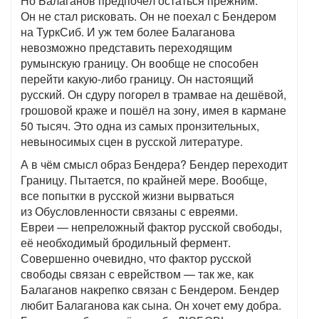
Но Балаганов предпочёл остаться прежним.
Он не стал рисковать. Он не поехал с Бендером
на ТуркСиб. И уж тем более Балаганова
невозможно представить переходящим
румынскую границу. Он вообще не способен
перейти какую-либо границу. Он настоящий
русский. Он сдуру погорел в трамвае на дешёвой,
грошовой краже и пошёл на зону, имея в кармане
50 тысяч. Это одна из самых пронзительных,
невыносимых сцен в русской литературе.
А в чём смысл образ Бендера? Бендер переходит
Границу. Пытается, по крайней мере. Вообще,
все попытки в русской жизни вырваться
из Обусловленности связаны с евреями.
Евреи — непреложный фактор русской свободы,
её необходимый бродильный фермент.
Совершенно очевидно, что фактор русской
свободы связан с еврейством — так же, как
Балаганов накрепко связан с Бендером. Бендер
любит Балаганова как сына. Он хочет ему добра.