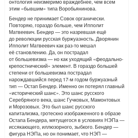
онтология неизмеримо враждебнее, чем всем
этим «бывшим» типа Воробьянинова.
Бендер не принимает Совок органически.
Повторяю, гораздо больше, чем Ипполит
Матвеевич. Бендер — это назревшая ещё
до революции русская буржуазность. Дворянин
Ипполит Матвеевич как раз-то мешал
её становлению. Да, он пострадал
от большевизма — но как уходящий «феодально-
крепостнический» элемент. В гораздо большей
степени от большевизма пострадал
нарождавшийся перед 17-м годом буржуазный
тип — Остап Бендер. Именно он потерял главный
«исторический шанс». Это шанс русского
Серебряного века, шанс Гучковых, Мамонтовых
и Морозовых. Это был шанс русского
капитализма, гротескно изображенного в образе
Остапа Бендера, мятущегося в условиях НЭПа —
иссякающего, иллюзорного, зыбкого. Бендер —
фигура НЭПа, но он понимает, что НЭП —