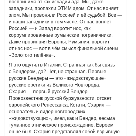
воспринимают как исчадий ада. Мы, даже
западники, пропахли ЭТИМ адом. От нас воняет
злом. Мы провоняли Россией и её судьбой. Все —
и наши западники в том числе. От нас воняет
Россией — и Запад воротит нос, как
коррумпированные румынские пограничники.
Даже провинция Европы, Румыния, воротит
от нас нос — вот в чём смысл финальной сцены
«Золотого телёнка».
Я это ощутил в Италии. Странная как бы связь
с Бендером, да? Нет, не странная. Первые
русские Бендеры — это «жидовствующие»
русские еретики из Великого Новгорода.
Схария — первый русский Бендер.
Провозвестник русской буржуазности, отсвет
европейского Ренессанса. Кстати, Схария —
основатель и лидер новгородских
«жидовствующих», имел, как и Бендер, весьма
туманное этническое происхождение. Евреем
он не был. Схария представлял собой взрывную