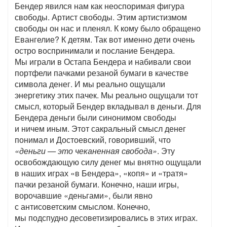
Бендер явился нам как неоспоримая фигура
свободы. Артист свободы. Этим артистизмом
свободы он нас и пленял. К кому было обращено
Евангелие? К детям. Так вот именно дети очень
остро воспринимали и послание Бендера.
Мы играли в Остапа Бендера и набивали свои
портфели пачками резаной бумаги в качестве
символа денег. И мы реально ощущали
энергетику этих пачек. Мы реально ощущали тот
смысл, который Бендер вкладывал в деньги. Для
Бендера деньги были синонимом свободы
и ничем иным. Этот сакральный смысл денег
понимал и Достоевский, говоривший, что
«деньги — это чеканенная свобода»
. Эту
освобождающую силу денег мы внятно ощущали
в наших играх «в Бендера», «копя» и «тратя»
пачки резаной бумаги. Конечно, наши игры,
ворочавшие «деньгами», были явно
с антисоветским смыслом. Конечно,
мы подспудно десоветизировались в этих играх.