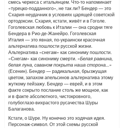
смесь черкеса с итальянцем. Что-то напоминает
«турецко-подданного», не так ли? Бендер — это
Схария-неудачник в условиях царящей советской
ортодоксии. Схария, кстати, живёт и в Гоголе.
Гоголевская любовь к Италии — она сродни тяге
Бендера в Рио-де-Жанейро. Гоголевская
Италия — это явная, по-украински красочная
альтернатива пошлости русской жизни.
Альтернатива «снегам» как синониму пошлости.
«Снегам» как синониму смерти.
«Белая равнина,
белая луна, саваном покрыта наша сторона...»
(Есенин). Бендер — радикальная, брызжущая
цветом, запахом апельсинов альтернатива этому
жуткому пейзажу. Бендер — еврей, и в этом
факте сокрыто послание столь же мощное, как
и в факте абсолютного, чистокровного,
голубоглазо-вихрастого русачества Шуры
Балаганова.
Кстати, о Шуре. Ну конечно это ходячая идея.
Персонаж-символ. От этой схемы русской