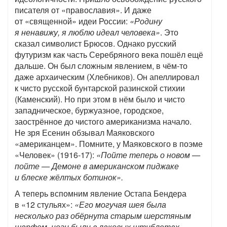
писателя от «православия». И даже
от «священной» идеи России:
«Родину
я ненавижу, я люблю идеал человека»
. Это
сказал символист Брюсов. Однако русский
футуризм как часть Серебряного века пошёл ещё
дальше. Он был сложным явлением, в чём-то
даже архаическим (Хлебников). Он апеллировал
к чисто русской бунтарской разинской стихии
(Каменский). Но при этом в нём было и чисто
западническое, буржуазное, городское,
заострённое до чистого американизма начало.
Не зря Есенин обзывал Маяковского
«американцем». Помните, у Маяковского в поэме
«Человек» (1916-17):
«Пойте теперь о новом —
пойте — Демоне в американском пиджаке
и блеске жёлтых ботинок».
А теперь вспомним явление Остапа Бендера
в «12 стульях»:
«Его могучая шея была
несколько раз обёрнута старым шерстяным
шарфом, ноги были в лаковых штиблетах