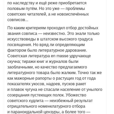
по наследству и ещё реже приобретается
половым путём. Но это уже — проблемы
советских читателей, а не новоиспечённых
совписов...
По каким критериям проходил отбор достойных
звания совписа — неизвестно. Это знали только
искусствоведы в штатском высокого градуса
посвящения. Но вряд ли определяющим
фактором было литературное дарование.
Советская литература en masse удручающе
скучна; тиражи книг и журналов были
заоблачными, но качество предлагаемого
литературного товара было жалким. Точно так же
как мажорные рапорты о растущих год от года
показателях укосов, надоев, пусков ракет
и плавок чугуна не спасали население от унылого
созерцания пустеющих полок. Убожество
советского худлита — неизбежный результат
отрицательного номенклатурного отбора
и параноидальной цензуры, а более того —