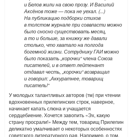
и Белов жили на свою прозу. И Василий
Аксёнов тоже — пока не уехал. (...)
На публикацию подборки стихов
в толстом журнале при соввласти можно
было сносно существовать месяц,
а то и больше, за книжку же давали
столько, что хватало на полгода
богемной жизни. Сотруднику ГАИ можно
было показать „корочки“ члена Союза
писателей, и в ответ лейтенант
отдавал честь, „корочки“ возвращал
и говорил: „Аккуратнее, товарищ
писатель!“
У молодых талантливых авторов (тм) при чтении
вдохновенных прилепинских строк, наверное,
начинает капать слюна и учащается
сердцебиение. Хочется завопить «Эх, какую
страну просрали!» Между тем, товарищ Прилепин
деликатно умалчивает о некоторых особенностях
советского литературного рая. Например, о том,