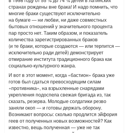
в 1998 году от 55 % до 74 % детей в латинских
странах рождены вне брака! И надо помнить, что
многие браки существуют исключительно
на бумаге — ни любви, ни даже совместных
бытовых отношений у значительного процента
пар просто нет. Таким образом, и показатель
количества зарегистрированных браков
(и те браки, которые создаются — или терпится —
исключительно ради детей) демонстрирует
отмирание института традиционного брака как
социально-культурного жанра.
И вот в этот момент, когда «бастион» брака уже
готов был сдаться превосходящим силам
«противника», на взрыхленные снарядами
укрепления подоспела свежая бригада из, так
сказать, резерва. Молодые солдатики резво
заняли окоп — и готовы держать оборону.
Возникают вопросы: сколько продлится эйфория
геев от полученных новых возможностей? Как
известно, вещь полученная — уже не так