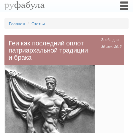
Togg
navi
Главная
Статьи
Злоба дня
Геи как последний оплот
30 июня 2015
патриархальной традиции
и брака