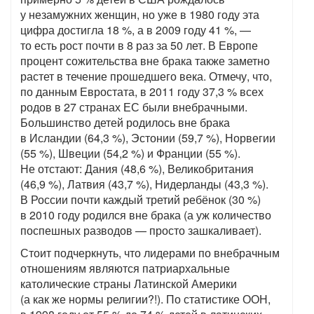
у незамужних женщин, но уже в 1980 году эта
цифра достигла 18 %, а в 2009 году 41 %, —
то есть рост почти в 8 раз за 50 лет. В Европе
процент сожительства вне брака также заметно
растет в течение прошедшего века. Отмечу, что,
по данным Евростата, в 2011 году 37,3 % всех
родов в 27 странах ЕС были внебрачными.
Большинство детей родилось вне брака
в Исландии (64,3 %), Эстонии (59,7 %), Норвегии
(55 %), Швеции (54,2 %) и Франции (55 %).
Не отстают: Дания (48,6 %), Великобритания
(46,9 %), Латвия (43,7 %), Нидерланды (43,3 %).
В России почти каждый третий ребёнок (30 %)
в 2010 году родился вне брака (а уж количество
поспешных разводов — просто зашкаливает).
Стоит подчеркнуть, что лидерами по внебрачным
отношениям являются патриархальные
католические страны Латинской Америки
(а как же нормы религии?!). По статистике ООН,