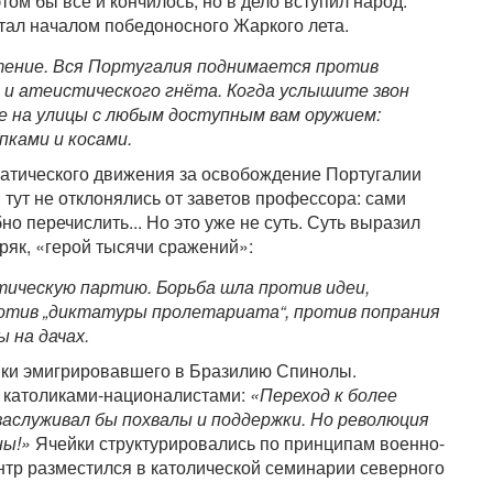
ом бы всё и кончилось, но в дело вступил народ.
ал началом победоносного Жаркого лета.
тение. Вся Португалия поднимается против
 и атеистического гнёта. Когда услышите звон
е на улицы с любым доступным вам оружием:
пками и косами.
атического движения за освобождение Португалии
 тут не отклонялись от заветов профессора: сами
но перечислить... Но это уже не суть. Суть выразил
як, «герой тысячи сражений»:
ическую партию. Борьба шла против идеи,
отив „диктатуры пролетариата“, против попрания
 на дачах.
и эмигрировавшего в Бразилию Спинолы.
 католиками-националистами:
«Переход к более
аслуживал бы похвалы и поддержки. Но революция
ны!»
Ячейки структурировались по принципам военно-
тр разместился в католической семинарии северного