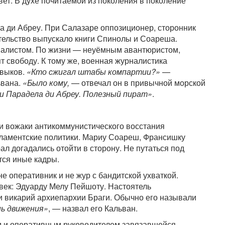
вет. В духе почитаемой из поколения в поколение
 ди Абреу. При Салазаре оппозиционер, сторонник
тельство выпускало книги Спинолы и Соареша.
налистом. По жизни — неуёмным авантюристом,
т свободу. К тому же, военная журналистика
авыков.
«Кто сжигал штабы компартии?»
—
ьвана.
«Было кому,
— отвечал он в привычной морской
и Парадела ди Абреу. Полезный пират»
.
ли вожаки антикоммунистического восстания
рламентские политики. Мариу Соареш, Франсишку
л догадались отойти в сторону. Не путаться под
тся иные кадры.
е оперативник и не жур с бандитской ухваткой.
век: Эдуарду Мелу Пейшоту. Настоятель
и викарий архиепархии Браги. Обычно его называли
нь движения»
, — назвал его Кальван.
м и оперативным руководителем завязавшейся