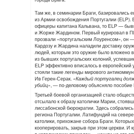
Там же, в семинарии Браги, базировались 
из Армии освобождения Португалии (ELP).
офицеры капитана Кальвана, то ELP — быв
и Жорже Жардином. Первый курировал в П
прозвали «португальским Лоуренсом», он —
Кардозу и Жардина наладили доставку ору
людей, которым это оружие было вложено в
из бывших португальских колоний, успевши
ELP эффективно вписалось в европейский у
стояли такие легенды мирового антикоммун
Ив Герен-Серак.
«Каждый португалец долж
убийц»
, — по-деловому объясняло пособие 
Третьей боевой организацией стало общес
отсылало к образу католички Марии, стоявш
лиссабонской бюрократии. Здесь собрались
региона Португалии. Латифундий на севере
католики, прихожане собора Браги. Которы
кооперировать, закрыв при этом церкви. И