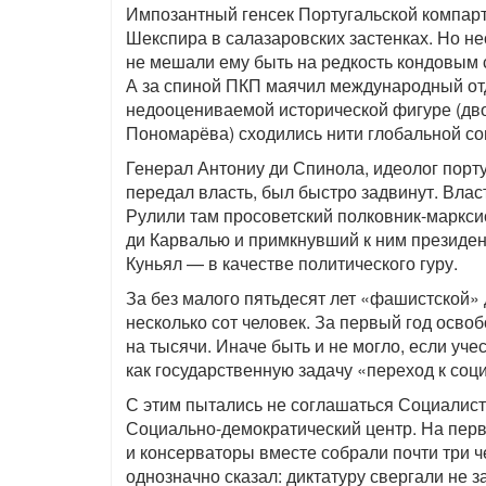
Импозантный генсек Португальской компарт
Шекспира в салазаровских застенках. Но н
не мешали ему быть на редкость кондовым с
А за спиной ПКП маячил международный от
недооцениваемой исторической фигуре (дв
Пономарёва) сходились нити глобальной со
Генерал Антониу ди Спинола, идеолог порт
передал власть, был быстро задвинут. Вла
Рулили там просоветский полковник-маркси
ди Карвалью и примкнувший к ним президен
Куньял — в качестве политического гуру.
За без малого пятьдесят лет «фашистской
несколько сот человек. За первый год осв
на тысячи. Иначе быть и не могло, если уче
как государственную задачу «переход к соц
С этим пытались не соглашаться Социалист
Социально-демократический центр. На пер
и консерваторы вместе собрали почти три 
однозначно сказал: диктатуру свергали не з