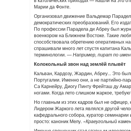
в католических приходах — нашли на это от
Марии да Фонте.
Организовал движение Вальдемар Парадела
демократических преобразований. Его изда
По профессии Парадела ди Абреу был жур
военкором на Ближнем Востоке. Такие любя
способствовала обретению оперативных н
спрашивали много лет спустя капитана Кал
терминологии. —
Например, пират по имен
Колокольный звон над землёй плывёт
Кальван, Кардозу, Жардин, Абреу... Это бы
Португалии. Именно они, а не партийно-па
Са Карнейру, Диогу Пинту Фрейташ ду Амара
ногами. Когда лето слишком жаркое, требую
Но главным из этих кадров был не офицер, н
Лидером Жаркого лета являлся другой чело
кафедрального собора, куратор семинарии 
просто: каноник Мелу.
«Краеугольный каме
Именно священник стал главным идеолого