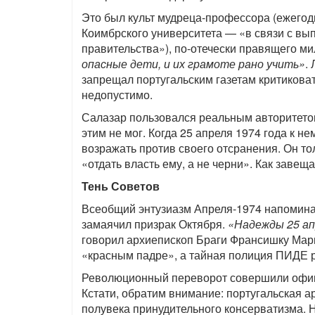
Это был культ мудреца-профессора (ежегод
Коимбрского университета — «в связи с в
правительства»), по-отечески правящего 
опасные дети, и их грамоте рано учить»
.
запрещал португальским газетам критикова
недопустимо.
Салазар пользовался реальным авторитетом
этим не мог. Когда 25 апреля 1974 года к н
возражать против своего отсранения. Он то
«отдать власть ему, а не черни». Как завещ
Тень Советов
Всеобщий энтузиазм Апреля-1974 напомина
замаячил призрак Октября.
«Надежды 25 ап
говорил архиепископ Браги Франсишку Мар
«красным падре», а тайная полиция ПИДЕ 
Революционный переворот совершили офиц
Кстати, обратим внимание: португальская 
полувека принудительного консерватизма. 