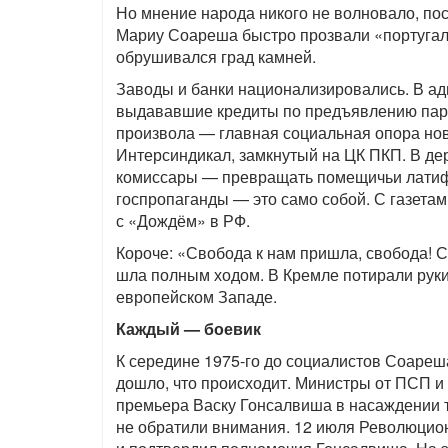
Но мнение народа никого не волновало, по
Мариу Соареша быстро прозвали «португал
обрушивался град камней.
Заводы и банки национализировались. В а
выдававшие кредиты по предъявлению парт
произвола — главная социальная опора но
Интерсиндикал, замкнутый на ЦК ПКП. В д
комиссары — превращать помещичьи латифу
госпропаганды — это само собой. С газетам
с «Дождём» в РФ.
Короче: «Свобода к нам пришла, свобода! 
шла полным ходом. В Кремле потирали руки
европейском Западе.
Каждый — боевик
К середине 1975-го до социалистов Соареш
дошло, что происходит. Министры от ПСП и
премьера Васку Гонсалвиша в насаждении т
не обратили внимания. 12 июля Революцио