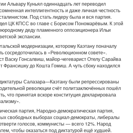
ии Альвару Куньял одиннадцать лет переводил
есомненная интеллигентность и даже личная честность
талинистом. Под стать лидеру была и вся партия.
дел ЦК КПСС во главе с Борисом Пономарёвым. К этой
оюродному деду пламенного оппозиционера Ильи
ветской экспансии.
угальской модернизации, которому Каэтану поначалу
сть сосредоточилась в «Революционном совете».
ст Васку Гонсалвиш, майор-чегеварист Отелу Сарайва
т Франсишку до Кошта Гомиш. А чуть сбоку находился
» диктатуры Салазара—Каэтану были репрессированы
ободительной революции счёт политзаключённых пошёл
сть, что принятая вскоре конституция декларировала
иализму».
ическая партия, Народно-демократическая партия,
вых свободных выборах социал-демократы, либералы
четверти голосов, коммунисты — всего 12%. Народ
атем, чтобы оказаться под диктатурой ещё худшей.