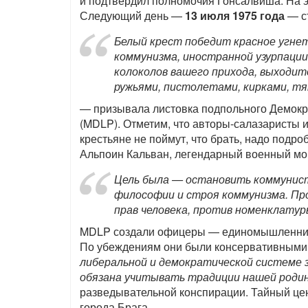
и подтвердил полномочия Гонсалвиша. На эт
Следующий день —
13 июля 1975 года
— ст
Белый крест победит красное угне
коммунизма, иностранной узурпации
колоколов вашего прихода, выходит
ружьями, пистолетами, кирками, тя
— призывала листовка подпольного Демокр
(MDLP). Отметим, что авторы-салазаристы и
крестьяне не поймут, что брать, надо подроб
Альпоин Кальван, легендарный военный мор
Цель была — остановить коммунист
философии и строя коммунизма. Пр
прав человека, против номенклатуры
MDLP создали офицеры — единомышленник
По убеждениям они были консервативными
либеральной и демократической системе з
обязана учитывать традиции нашей роди
разведывательной конспирации. Тайный цен
города Брага.