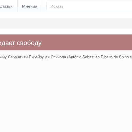
Статьи
Мнения
ждает свободу
ниу Себаштьян Рибейру ди Спинола (António Sebastião Ribeiro de Spinola