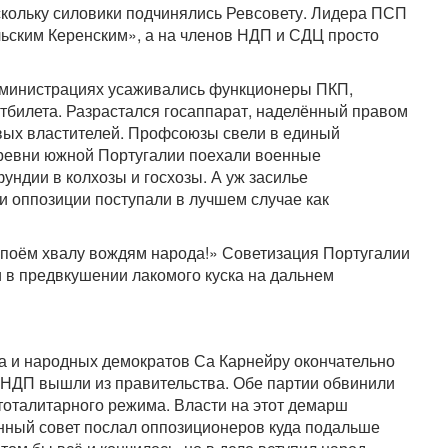
скольку силовики подчинялись Ревсовету. Лидера ПСП
ьским Керенским», а на членов НДП и СДЦ просто
дминистрациях усаживались функционеры ПКП,
билета. Разрастался госаппарат, наделённый правом
вых властителей. Профсоюзы свели в единый
еревни южной Португалии поехали военные
ндии в колхозы и госхозы. А уж засилье
и оппозиции поступали в лучшем случае как
Споём хвалу вождям народа!» Советизация Португалии
 в предвкушении лакомого куска на дальнем
а и народных демократов Са Карнейру окончательно
 НДП вышли из правительства. Обе партии обвинили
оталитарного режима. Власти на этот демарш
нный совет послал оппозиционеров куда подальше