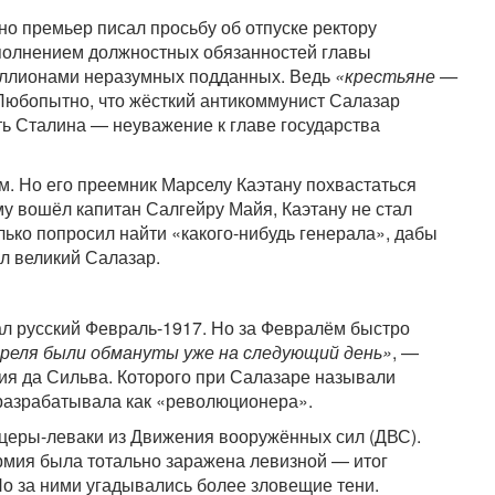
но премьер писал просьбу об отпуске ректору
ыполнением должностных обязанностей главы
миллионами неразумных подданных. Ведь
«крестьяне —
 Любопытно, что жёсткий антикоммунист Салазар
ть Сталина — неуважение к главе государства
. Но его преемник Марселу Каэтану похвастаться
ему вошёл капитан Салгейру Майя, Каэтану не стал
лько попросил найти «какого-нибудь генерала», дабы
ал великий Салазар.
л русский Февраль-1917. Но за Февралём быстро
реля были обмануты уже на следующий день»
, —
ия да Сильва. Которого при Салазаре называли
разрабатывала как «революционера».
еры-леваки из Движения вооружённых сил (ДВС).
армия была тотально заражена левизной — итог
Но за ними угадывались более зловещие тени.