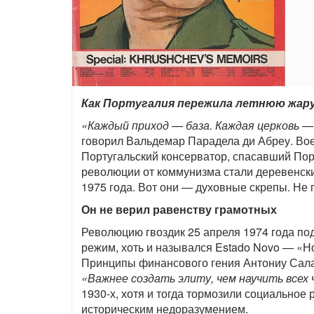
Как Португалия пережила летнюю жару
«Каждый приход — база. Каждая церковь 
говорил Вальдемар Парадела ди Абреу. Вое
Португальский консерватор, спасавший По
революции от коммунизма стали деревенск
1975 года. Вот они — духовные скрепы. Не 
Он не верил равенству грамотных
Революцию гвоздик 25 апреля 1974 года по
режим, хоть и назывался Estado Novo — «Н
Принципы финансового гения Антониу Сал
«Важнее создать элиту, чем научить всех
1930-х, хотя и тогда тормозили социальное 
историческим недоразумением.