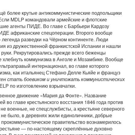
ещё более крутые антикоммунистические подпольщики
 Если MDLP командовали армейские и флотские
шие агенты ПИДЕ. Во главе с Барбьери Кардозу
ИДЕ африканские спецоперации. Второго вообще
 легенда разведки на Чёрном континенте. Люди
жия из дружественной франкистской Испании и нашли
 руки. Рекрутировались прежде всего беженцы
е хлебнуть коммунизма в Анголе и Мозамбике. Вообще
льтраправый интернационал, во главе которого
изма, как итальянец Стефано Делле Кьяйе и француз
ен стать боевиком и уничтожать коммунистических
ELP по изготовлению взрывчатки.
твенное движение «Мария да Фонте». Название
ей во главе крестьянского восстания 1846 года против
 не военные, не спецслужбисты, а крестьяне северного
 не было, в деревнях жили единоличники, добрые
х прокоммунистическое правительство вознамерилось
 крестьяне — по-настоящему скреплённые духовно