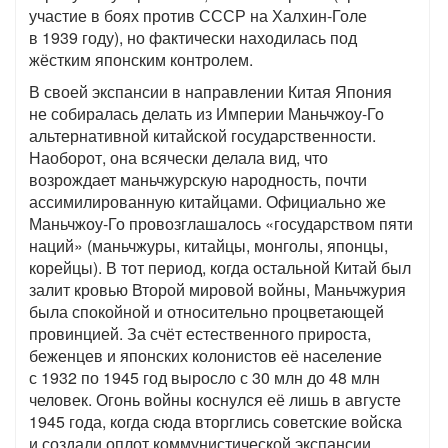
участие в боях против СССР на Халхин-Голе
в 1939 году), но фактически находилась под
жёстким японским контролем.
В своей экспансии в направлении Китая Япония
не собиралась делать из Империи Маньчжоу-Го
альтернативной китайской государственности.
Наоборот, она всячески делала вид, что
возрождает маньчжурскую народность, почти
ассимилированную китайцами. Официально же
Маньчжоу-Го провозглашалось «государством пяти
наций» (маньчжуры, китайцы, монголы, японцы,
корейцы). В тот период, когда остальной Китай был
залит кровью Второй мировой войны, Маньчжурия
была спокойной и относительно процветающей
провинцией. За счёт естественного прироста,
беженцев и японских колонистов её население
с 1932 по 1945 год выросло с 30 млн до 48 млн
человек. Огонь войны коснулся её лишь в августе
1945 года, когда сюда вторглись советские войска
и создали оплот коммунистической экспансии