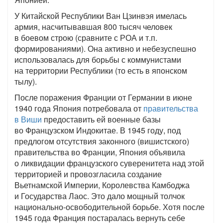
У Китайской Республики Ван Цзинвэя имелась
армия, насчитывавшая 800 тысяч человек
в боевом строю (сравните с РОА и т.п.
формированиями). Она активно и небезуспешно
использовалась для борьбы с коммунистами
на территории Республики (то есть в японском
тылу).
После поражения Франции от Германии в июне
1940 года Япония потребовала от
правительства
в Виши
предоставить ей военные базы
во Французском Индокитае. В 1945 году, под
предлогом отсутствия законного (вишистского)
правительства во Франции, Япония объявила
о ликвидации французского суверенитета над этой
территорией и провозгласила создание
Вьетнамской Империи, Королевства Камбоджа
и Государства Лаос. Это дало мощный толчок
национально-освободительной борьбе. Хотя после
1945 года Франция постаралась вернуть себе