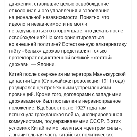
движения, ставившие целью освобождение
от колониального управления и завоевание
национальной независимости. Понятно, что
идеологи независимости не могли
не задумываться о втором шаге: что делать после
освобождения? На кого ориентироваться
во внешней политике? Естественную альтернативу
гнёту «белых» держав представлял только
протекторат единственной великой «жёлтой»
державы — Японии.
Китай после свержения императора Маньчжурской
династии Цин (Синьхайская революция 1911 года)
раздирался центробежными устремлениями
провинций. Кроме того, договорами с западными
державами он был поставлен в неравноправное
положение. Вдобавок после 1927 года там
вспыхнула гражданская война, инспирированная
коммунистами, поддерживаемыми СССР. В этих
условиях Китай не мог являться «центром силы»,
а значительная часть китайских политических