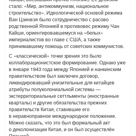
стало: «Мир, антикоммунизм, национальное
строительство». Идеологической основой режима
Ван Цзинвэя было сотрудничество с расово
родственной Японией в противовес режиму Чан
Кайши, ориентировавшемуся на «белых»
империалистов во главе с США, а также
принимавшему помощь от советских коммунистов.
С «классической» точки зрения это было
коллаборационистское формирование. Однако уже
в январе 1943 года между Японией и нанкинским
правительством был заключен договор,
ликвидировавший унизительные для китайцев
атрибуты полуколониальной системы —
экстерриториальные сеттльменты (иностранные
кварталы) и другие обязательства прежних
правительств Китая, ставившие его
в неравноправное международное положение.
Можно сказать, что это был формальный акт
о деколонизации Китая, и он был осуществлён
Японией.