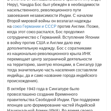
Неру), Чандра Бос был убеждён в необходимости
насильственного, революционного пути
завоевания независимости Индии. С началом
Второй мировой войны он возлагал надежды
на
союз Германии и СССР
против Англии. Позже,
когда этот союз распался, Бос продолжил
сотрудничество с Германией. Вступление Японии
в войну против США и Англии дало ему
дополнительную надежду. Бос с соратниками
из национально-революционного крыла ИНК
перемещает центр заграничной деятельности
на территорию, занятую японцами, в Сингапур (где
тогда значительную часть населения составляли
индийцы, да и само название города индийского
происхождения).
В октябре 1943 года в Сингапуре было
провозглашено создание Временного
правительства Свободной Индии. При поддержке
японцев шло формирование частей Индийской
Национальной Армии (ИНА). Во время своего