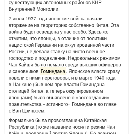
существующих автономных районов КНР —
Внутренней Монголии.
7 июля 1937 года японские войска начали
вторжение на территорию собственно Китая. Эта
война будет освещена у нас особо. Здесь же
отметим, что японцы, в отличие от политики
нацистской Германии на оккупированной части
России, не делали ставку на чисто военное
господство и подавление. Недовольных режимом
Чан Кайши было немало среди высших офицеров
и сановников
Гоминдана
. Японские власти сразу
повели с ними переговоры, и в марте 1940 года
в Нанкине (бывшем при власти Гоминдана
столицей Китая, а теперь оккупированном
японцами) было объявлено о «воссоздании»
правительства «истинного» Гоминдана во главе
с Ван Цзинвэем.
Формально была провозглашена Китайская
Республика (то же название носил и режим Чан
Кайши, воевавший против Японии). Её девизом