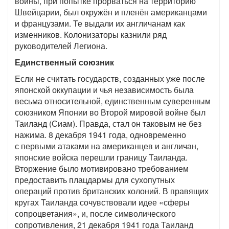
войны, при попытке прорваться на территорию
Швейцарии, был окружён и пленён американцами
и французами. Те выдали их англичанам как
изменников. Колонизаторы казнили ряд
руководителей Легиона.
Единственный союзник
Если не считать государств, созданных уже после
японской оккупации и чья независимость была
весьма относительной, единственным суверенным
союзником Японии во Второй мировой войне был
Таиланд (Сиам). Правда, стал он таковым не без
нажима. 8 декабря 1941 года, одновременно
с первыми атаками на американцев и англичан,
японские войска перешли границу Таиланда.
Вторжение было мотивировано требованием
предоставить плацдармы для сухопутных
операций против британских колоний. В правящих
кругах Таиланда сочувствовали идее «сферы
сопроцветания», и, после символического
сопротивления, 21 декабря 1941 года Таиланд