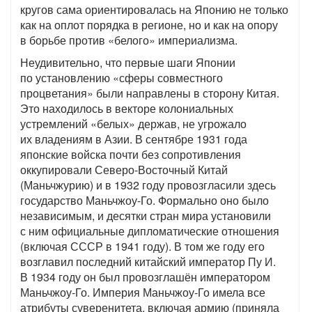
кругов сама ориентировалась на Японию не только
как на оплот порядка в регионе, но и как на опору
в борьбе против «белого» империализма.
Неудивительно, что первые шаги Японии
по установлению «сферы совместного
процветания» были направлены в сторону Китая.
Это находилось в векторе колониальных
устремлений «белых» держав, не угрожало
их владениям в Азии. В сентябре 1931 года
японские войска почти без сопротивления
оккупировали Северо-Восточный Китай
(Маньчжурию) и в 1932 году провозгласили здесь
государство Маньчжоу-Го. Формально оно было
независимым, и десятки стран мира установили
с ним официальные дипломатические отношения
(включая СССР в 1941 году). В том же году его
возглавил последний китайский император Пу И.
В 1934 году он был провозглашён императором
Маньчжоу-Го. Империя Маньчжоу-Го имела все
атрибуты суверенитета, включая армию (приняла