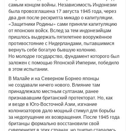
самым концом войны. Независимость Индонезии
была провозглашена 17 августа 1945 года, через
два дня после рескрипта микадо о капитуляции.
«Защитники Родины» сами приняли капитуляцию
от японских войск. Вслед за тем индонезийцам
пришлось выдержать пятилетнее вооружённое
противостояние с Нидерландами, пытавшимися
вернуть себе богатую бывшую колонию.
Но молодое государство, фундамент которого был
заложен с помощью Японской Империи, победило
в этом испытании.
В Малайе и на Северном Борнео японцы
не создавали ничего нового. Влияние там
принадлежало местным султанам, ранее
признававшим британский протекторат. Но, как
и везде в Юго-Восточной Азии, изгнание
колонизаторов дало мощный стимул для борьбы
за недопущение их возвращения. После 1945 года
британцы формально восстановили свой
суверенитет в этих странах, но тщетно старались