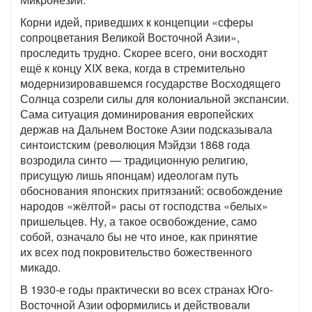
Корни идей, приведших к концепции «сферы
сопроцветания Великой Восточной Азии»,
проследить трудно. Скорее всего, они восходят
ещё к концу XIX века, когда в стремительно
модернизировавшемся государстве Восходящего
Солнца созрели силы для колониальной экспансии.
Сама ситуация доминирования европейских
держав на Дальнем Востоке Азии подсказывала
синтоистским (революция Мэйдзи 1868 года
возродила синто — традиционную религию,
присущую лишь японцам) идеологам путь
обоснования японских притязаний: освобождение
народов «жёлтой» расы от господства «белых»
пришельцев. Ну, а такое освобождение, само
собой, означало бы не что иное, как принятие
их всех под покровительство божественного
микадо.
В 1930-е годы практически во всех странах Юго-
Восточной Азии оформились и действовали