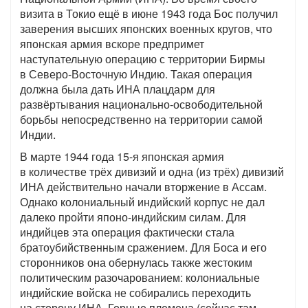
визита в Токио ещё в июне 1943 года Бос получил
заверения высших японских военных кругов, что
японская армия вскоре предпримет
наступательную операцию с территории Бирмы
в Северо-Восточную Индию. Такая операция
должна была дать ИНА плацдарм для
развёртывания национально-освободительной
борьбы непосредственно на территории самой
Индии.
В марте 1944 года 15-я японская армия
в количестве трёх дивизий и одна (из трёх) дивизий
ИНА действительно начали вторжение в Ассам.
Однако колониальный индийский корпус не дал
далеко пройти японо-индийским силам. Для
индийцев эта операция фактически стала
братоубийственным сражением. Для Боса и его
сторонников она обернулась также жестоким
политическим разочарованием: колониальные
индийские войска не собирались переходить
на сторону ИНА. Горные племена (сейчас там