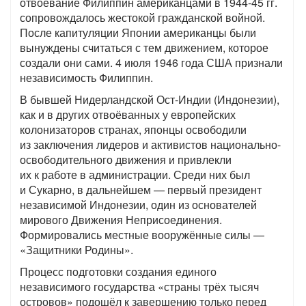
отвоевание Филиппин американцами в 1944-45 гг.
сопровождалось жестокой гражданской войной.
После капитуляции Японии американцы были
вынуждены считаться с тем движением, которое
создали они сами. 4 июля 1946 года США признали
независимость Филиппин.
В бывшей Нидерландской Ост-Индии (Индонезии),
как и в других отвоёванных у европейских
колонизаторов странах, японцы освободили
из заключения лидеров и активистов национально-
освободительного движения и привлекли
их к работе в администрации. Среди них был
и Сукарно, в дальнейшем — первый президент
независимой Индонезии, один из основателей
мирового Движения Неприсоединения.
Формировались местные вооружённые силы —
«Защитники Родины».
Процесс подготовки создания единого
независимого государства «страны трёх тысяч
островов» подошёл к завершению только перед