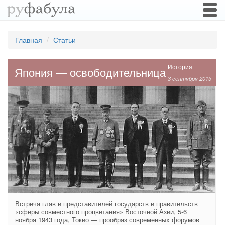
Togg
navi
Главная
Статьи
История
Япония — освободительница
3 сентября 2015
Встреча глав и представителей государств и правительств
«сферы совместного процветания» Восточной Азии, 5-6
ноября 1943 года, Токио — прообраз современных форумов