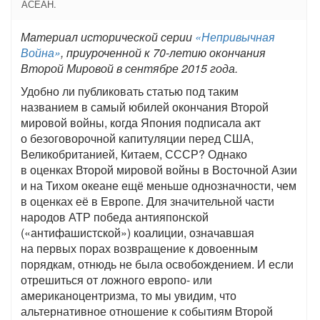
АСЕАН.
Материал исторической серии
«Непривычная
Война»
, приуроченной к 70-летию окончания
Второй Мировой в сентябре 2015 года.
Удобно ли публиковать статью под таким
названием в самый юбилей окончания Второй
мировой войны, когда Япония подписала акт
о безоговорочной капитуляции перед США,
Великобританией, Китаем, СССР? Однако
в оценках Второй мировой войны в Восточной Азии
и на Тихом океане ещё меньше однозначности, чем
в оценках её в Европе. Для значительной части
народов АТР победа антияпонской
(«антифашистской») коалиции, означавшая
на первых порах возвращение к довоенным
порядкам, отнюдь не была освобождением. И если
отрешиться от ложного европо- или
американоцентризма, то мы увидим, что
альтернативное отношение к событиям Второй