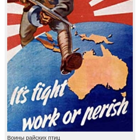
Воины райских птиц