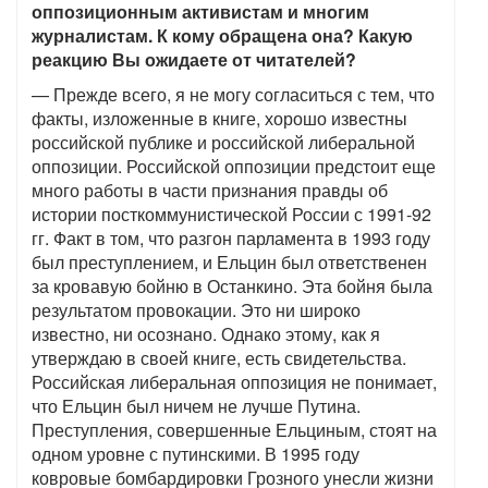
оппозиционным активистам и многим
журналистам. К кому обращена она? Какую
реакцию Вы ожидаете от читателей?
— Прежде всего, я не могу согласиться с тем, что
факты, изложенные в книге, хорошо известны
российской публике и российской либеральной
оппозиции. Российской оппозиции предстоит еще
много работы в части признания правды об
истории посткоммунистической России с 1991-92
гг. Факт в том, что разгон парламента в 1993 году
был преступлением, и Ельцин был ответственен
за кровавую бойню в Останкино. Эта бойня была
результатом провокации. Это ни широко
известно, ни осознано. Однако этому, как я
утверждаю в своей книге, есть свидетельства.
Российская либеральная оппозиция не понимает,
что Ельцин был ничем не лучше Путина.
Преступления, совершенные Ельциным, стоят на
одном уровне с путинскими. В 1995 году
ковровые бомбардировки Грозного унесли жизни