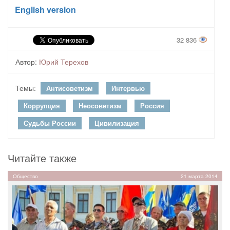
English version
32 836
Автор:
Юрий Терехов
Темы:
Антисоветизм
Интервью
Коррупция
Неосоветизм
Россия
Судьбы России
Цивилизация
Читайте также
Общество
21 марта 2014