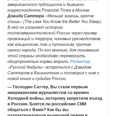
американского публициста и бывшего
корреспондента Financial Times в Москве
Дэвида Саттера
«Меньше знаешь, крепче
спишь» (The Less You Know the Better You Sleep).
В ней он излагает историю
посткоммунистической России через призму
провокаций и террора, чинимых руководством,
как ельцинским, так и путинским, против
своего народа. По его мнению, для понимания
этой страны необходимо перевернуть
общепринятые нормы морали.
Редактор
«Русской Фабулы» встретился с Дэвидом
Саттером в Вашингтоне и поговорил с ним о
новой книге и судьбах России.
— Господин Саттер, Вы стали первым
американским журналистом со времен
Холодной войны, которому запретили въезд
в Россию. Боятся ли российские СМИ
общаться с Вами? Как бы вы
охарактеризовали нынешний режим в