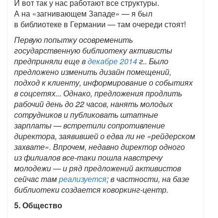
И вот так у нас работают все структуры.
А на «загнивающем Западе» — я был
в библиотеке в Германии — там очереди стоят!
Первую попытку осовременить
государственную библиотеку активисты
предприняли еще в
декабре 2014
г.. Было
предложено изменить дизайн помещений,
подход к клиенту, информирование о событиях
в соцсетях... Однако, предложения продлить
рабочий день до 22 часов, нанять молодых
сотрудников и публиковать штатные
зарплаты — встретили сопротивление
директора, заявившей о едва ли не «рейдерском
захвате». Впрочем, недавно директор одного
из филиалов все-таки пошла навстречу
молодежи — и ряд предложений активистов
сейчас там
реализуется
; в частности, на базе
библиотеки создается коворкинг-центр.
5. Общество