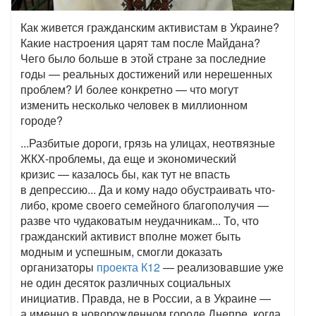
Как живется гражданским активистам в Украине?
Какие настроения царят там после Майдана?
Чего было больше в этой стране за последние
годы — реальных достижений или нерешенных
проблем? И более конкретно — что могут
изменить несколько человек в миллионном
городе?
...Разбитые дороги, грязь на улицах, неотвязные
ЖКХ-проблемы, да еще и экономический
кризис — казалось бы, как тут не впасть
в депрессию... Да и кому надо обустраивать что-
либо, кроме своего семейного благополучия —
разве что чудаковатым неудачникам... То, что
гражданский активист вполне может быть
модным и успешным, смогли доказать
организаторы
проекта К12
— реализовавшие уже
не один десяток различных социальных
инициатив. Правда, не в России, а в Украине —
а именно в новорожденном городе Днепре, когда