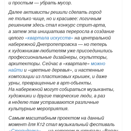
и простым — убрать мусор.
Далее активисты решили сделать город
не только чище, но и красивее: логичным
решением здесь стал конкурс стрит-арта,
а затем эта инициатива переросла в создание
целого
«квартала искусств»
на центральной
набережной Днепропетровска — но теперь
к художникам-любителям уже присоединились
профессиональные дизайнеры, скульпторы,
архитекторы. Сейчас в «квартале»
можно
найти
и «цветные деревья», и настенные
композиции из пластиковых крышек, и даже
урны, превращенные в арт-объекты.
На набережной могут собираться музыканты,
художники и другие творческие люди, а раз
в неделю там устраиваются различные
культурные мероприятия.
Самым масштабным проектом на данный
момент для К12 стал музыкальный фестиваль
«Стопудовка»
— на котором выступали «Вопли