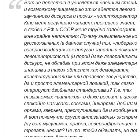
Вот не перестаю я удивляться двойным стан
и возможному лицемерию этих адептов левого
заученного дискурса и прочих «политкорректор
Кто меня регулярно читает, прекрасно знает,
в любви к РФ и СССР меня трудно заподозрить.
мне крайне непонятно: Почему значительное к
русскоязычных (в данном случае) т.н. «либерало
воспроизводящих как попугаи западный домин
левоцентристский (и порой даже леворадикаль
дискурс, не обладая при этом даже элементар
знаниями в таких областях как демократия,
конституционализм или правовое государство,
да и просто элементарной логикой, так легко
оперируют двойными стандартами? Т.е. так
называемых «ватников» и даже россиян в цело
спокойно называть совками, дикарями, дебилам
орками, зверьем, преступниками да и вообще ка
А вот почему-то других антизападных экстре
(ну вот мусульман, арабов, североафриканцев, 
трогать нельзя? Не то чтобы обзывать, но по
и упоминать даже нельзя.