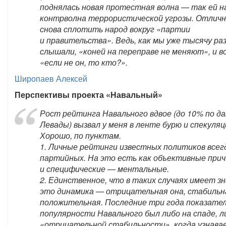
поднялась новая протестная волна — так ей н
контрволна террористической угрозы. Отличн
снова сплотить народ вокруг «партии
и правительства». Ведь, как мы уже тысячу ра
слышали, «коней на переправе не меняют», и 
«если не он, то кто?».
Широпаев Алексей
Перспективы проекта «Навальный»
Рост рейтинга Навального вдвое (до 10% по д
Левады) вызвал у меня в ленте бурю и спекуляц
Хорошо, по пунктам.
1. Личные рейтинги известных политиков всег
партийных. На это есть как объективные прич
и специфические — ментальные.
2. Единственное, что в таких случаях имеет зн
это динамика — отрицательная она, стабильн
положительная. Последние три года показате
популярности Навального был либо на спаде, ли
«отрицательной стабильности», когда узнава