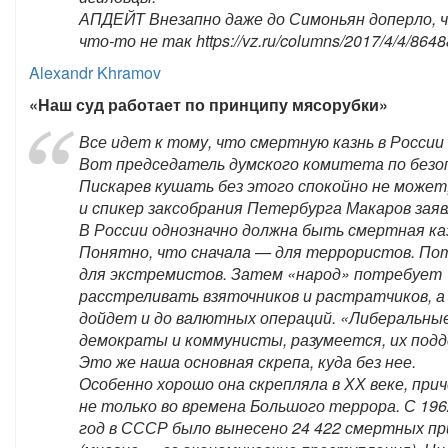
АПДЕЙТ Внезапно даже до Симоньян доперло, ч
что-то не так https://vz.ru/columns/2017/4/4/8648
Alexandr Khramov
«Наш суд работает по принципу мясорубки»
Все идет к тому, что смертную казнь в России
Вот председатель думского комитета по безо
Пискарев кушать без этого спокойно не может,
и спикер заксобрания Петербурга Макаров заяв
В России однозначно должна быть смертная ка
Понятно, что сначала — для террористов. П
для экстремистов. Затем «народ» потребует
расстреливать взяточников и растратчиков, а
дойдет и до валютных операций. «Либеральны
демократы и коммунисты, разумеется, их под
Это же наша основная скрепа, куда без нее.
Особенно хорошо она скрепляла в ХХ веке, при
не только во времена Большого террора. С 196
год в СССР было вынесено 24 422 смертных пр