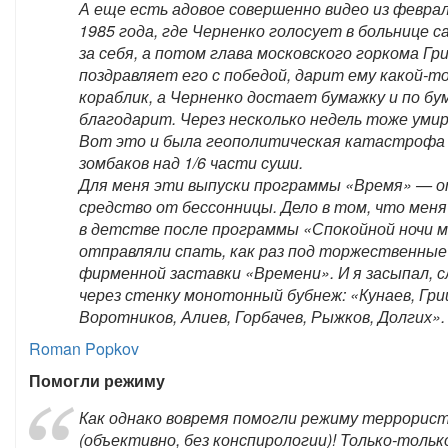
А еще есть адовое совершенно видео из февра
1985 года, где Черненко голосует в больнице с
за себя, а потом глава московского горкома Гр
поздравляет его с победой, дарит ему какой-т
кораблик, а Черненко достает бумажку и по бу
благодарит. Через несколько недель тоже уми
Вот это и была геополитическая катастрофа
зомбаков над 1/6 части суши.
Для меня эти выпуски программы «Время» — 
средство от бессонницы. Дело в том, что меня
в детстве после программы «Спокойной ночи 
отправляли спать, как раз под торжественные
фирменной заставки «Времени». И я засыпал, 
через стенку монотонный бубнеж: «Кунаев, Гри
Воротников, Алиев, Горбачев, Рыжков, Долгих».
Roman Popkov
Помогли режиму
Как однако вовремя помогли режиму террорис
(объективно, без конспирологии)! Только-тольк