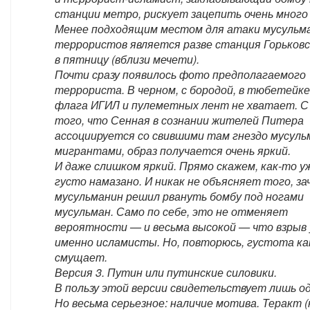
станции метро, рискует зацепить очень много 
Менее подходящим местом для атаки мусульм
террористов является разве станция Горьков
в пятницу (вблизи мечети).
Почти сразу появилось фото предполагаемого
террориста. В черном, с бородой, в тюбетейке
флага ИГИЛ и пулеметных лент не хватает. С
того, что Сенная в сознании жителей Питера
ассоциируется со свившими там гнездо мусул
мигрантами, образ получается очень яркий.
И даже слишком яркий. Прямо скажем, как-то у
густо намазано. И никак не объясняет того, за
мусульманин решил рвануть бомбу под ногами
мусульман. Само по себе, это не отменяет
вероятности — и весьма высокой — что взрыв
именно исламисты. Но, повторюсь, густота ка
смущает.
Версия 3. Путин или путинские силовики.
В пользу этой версии свидетельствует лишь од
Но весьма серьезное: наличие мотива. Теракт 