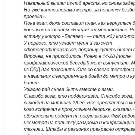
Навальный вышел из-под ареста, но снова заде
Но уже контролёрами метро, за попытку безб
проезда».
Пока ехал, даже составил план, как вернуться 
кодовым названием «Нищая знаменитость». Р
встану у метро «Беляево» — типа жду кого-то
У первого, кто узнает меня и захочет
сфотографироваться, попрошу купить билет в
Впрочем, не пригодилось. Ровно в 14-28 (после
профилактической беседы!) меня выпустили. 
из ОВД дал позвонить Юле со своего телефона
а начальник спецприёмника довёл до метро и к
билет.
Ужасно рад снова быть вместе с вами.
Спасибо всем, кто поддерживал. Спасибо всем,
выходил на митинги 26-го. Все арестанты с м
кого встречал в прогулочном дворике, сказали, 
обязательно пойдут на новую акцию. ФБК рабо
несмотря на попытку разгрома и конфискацию
техники. Штабы в регионах прекрасно открыв