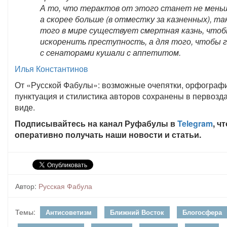
А то, что терактов от этого станет не мень
а скорее больше (в отместку за казненных), та
того в мире существует смертная казнь, что
искоренить преступность, а для того, чтобы 
с сенаторами кушали с аппетитом.
Илья Константинов
От «Русской Фабулы»: возможные очепятки, орфограф
пунктуация и стилистика авторов сохранены в первозд
виде.
Подписывайтесь на канал Руфабулы в
Telegram
, ч
оперативно получать наши новости и статьи.
Автор:
Русская Фабула
Темы:
Антисоветизм
Ближний Восток
Блогосфера