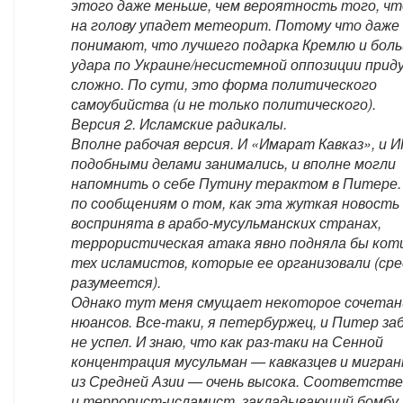
этого даже меньше, чем вероятность того, чт
на голову упадет метеорит. Потому что даже
понимают, что лучшего подарка Кремлю и бол
удара по Украине/несистемной оппозиции при
сложно. По сути, это форма политического
самоубийства (и не только политического).
Версия 2. Исламские радикалы.
Вполне рабочая версия. И «Имарат Кавказ», и 
подобными делами занимались, и вполне могли
напомнить о себе Путину терактом в Питере.
по сообщениям о том, как эта жуткая новость
воспринята в арабо-мусульманских странах,
террористическая атака явно подняла бы кот
тех исламистов, которые ее организовали (сре
разумеется).
Однако тут меня смущает некоторое сочетан
нюансов. Все-таки, я петербуржец, и Питер з
не успел. И знаю, что как раз-таки на Сенной
концентрация мусульман — кавказцев и мигра
из Средней Азии — очень высока. Соответстве
и террорист-исламист, закладывающий бомбу 