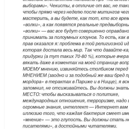
выборами». Чекисты, в отличие от вас, не таки
чтобы прямо через неделю после митингов чег
мастерить, а вы будете, как тот, кто все вре
«волки», а как появятся реальные предвыборн
«волки» — вас все будут совершенно оправдан
принимать за полоумных клоунов. То есть, как в
прав оказался я: проблема в той религиозной и
которая достала весь мир. Так что давайте-ка
придурки (а тут таких 70-80 %), которые вчера
вякать даже в коментах на моей странице воп
МОЕМУ мнению, извиняйтесь столбиком перед
МНЕНИЕМ (заодно и за подобный же ваш бред п
мордора» в терактах в Париже и в Ницце), я вс
запомнил, не отсиживайтесь. Вы должны знать
МЕСТО: чтобы высказываться о политике,
международных отношения, терроризме, надо
огромные знания, интеллект — Интернет вам
иллюзию того, что каждая бактерия смеет им
«мнение» — это глупость. Вы должны стать не
писателями», а достойными читателями.