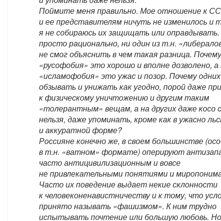
Поймите меня правильно. Мое отношение к С
и ее представителям ничуть не изменилось и 
я не собираюсь их защищать или оправдывать.
просто рационально, ни один из т.н. «либерало
не смог объяснить в чем такая разница. Почему
«русофобия» это хорошо и вполне дозволено, а
«исламофобия» это ужас и позор. Почему одни
обзывать и унижать как угодно, порой даже пр
к физическому уничтожению и другим таким
«толерантным» вещам, а на других даже косо
нельзя, даже упоминать, кроме как в ужасно ль
и аккуратной форме?
Россияне конечно же, в своем большинстве (ос
в т.н. «ватном» формате) оперируют антизап
часто антицивилизационным и вовсе
не привлекательными понятиями и миропоним
Часто их поведение выдает некие склонности
к человеконенавистничеству и к тому, что усл
принято называть «фашизмом». К ним трудно
испытывать почтение или большую любовь. Но