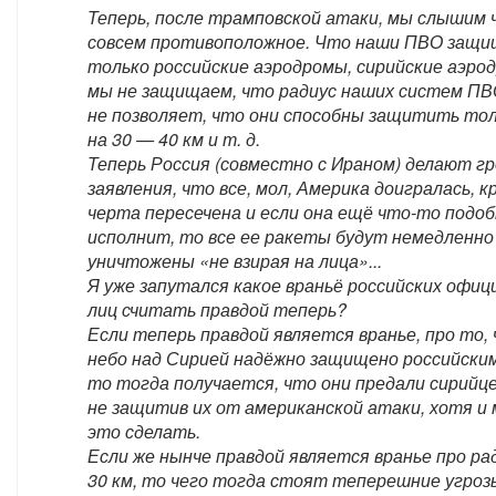
Теперь, после трамповской атаки, мы слышим
совсем противоположное. Что наши ПВО защ
только российские аэродромы, сирийские аэро
мы не защищаем, что радиус наших систем ПВ
не позволяет, что они способны защитить то
на 30 — 40 км и т. д.
Теперь Россия (совместно с Ираном) делают г
заявления, что все, мол, Америка доигралась, к
черта пересечена и если она ещё что-то подо
исполнит, то все ее ракеты будут немедленно
уничтожены «не взирая на лица»...
Я уже запутался какое враньё российских офи
лиц считать правдой теперь?
Если теперь правдой является вранье, про то, 
небо над Сирией надёжно защищено российски
то тогда получается, что они предали сирийц
не защитив их от американской атаки, хотя и
это сделать.
Если же нынче правдой является вранье про ра
30 км, то чего тогда стоят теперешние угроз