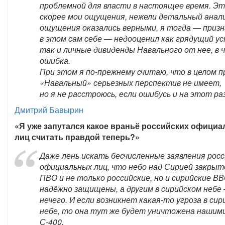
проблемной для власти в настоящее время. Э
скорее мои ощущения, нежели детальный анали
ощущения оказались верными, я тогда — приз
в этом сам себе — недооценил как грядущий ус
так и личные дивиденды Навального от нее, в 
ошибка.
При этом я по-прежнему считаю, что в целом 
«Навальный» серьезных перспектив не имеет,
но я не расстроюсь, если ошибусь и на этот раз
Дмитрий Бавырин
«Я уже запутался какое враньё российских офици
лиц считать правдой теперь?»
Даже лень искать бесчисленные заявления росс
официальных лиц, что небо над Сирией закры
ПВО и не только российские, но и сирийские В
надёжно защищены, а другим в сирийском небе
нечего. И если возникнет какая-то угроза в си
небе, то она тут же будет уничтожена нашими
С-400.