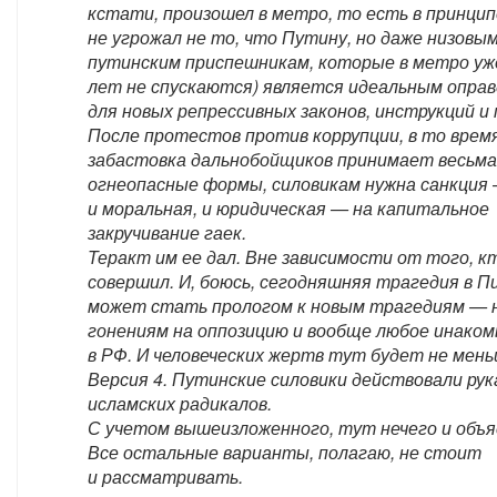
кстати, произошел в метро, то есть в принцип
не угрожал не то, что Путину, но даже низовы
путинским приспешникам, которые в метро уж
лет не спускаются) является идеальным опра
для новых репрессивных законов, инструкций и 
После протестов против коррупции, в то время
забастовка дальнобойщиков принимает весьма
огнеопасные формы, силовикам нужна санкция
и моральная, и юридическая — на капитальное
закручивание гаек.
Теракт им ее дал. Вне зависимости от того, к
совершил. И, боюсь, сегодняшняя трагедия в 
может стать прологом к новым трагедиям — 
гонениям на оппозицию и вообще любое инако
в РФ. И человеческих жертв тут будет не мень
Версия 4. Путинские силовики действовали ру
исламских радикалов.
С учетом вышеизложенного, тут нечего и объя
Все остальные варианты, полагаю, не стоит
и рассматривать.