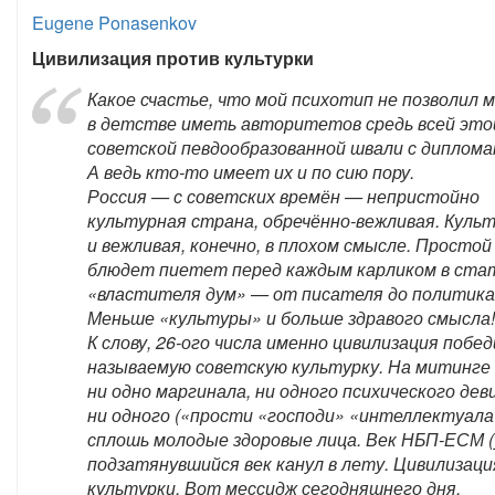
Eugene Ponasenkov
Цивилизация против культурки
Какое счастье, что мой психотип не позволил 
в детстве иметь авторитетов средь всей это
советской певдообразованной швали с дипломам
А ведь кто-то имеет их и по сию пору.
Россия — с советских времён — непристойно
культурная страна, обречённо-вежливая. Куль
и вежливая, конечно, в плохом смысле. Простой
блюдет пиетет перед каждым карликом в ста
«властителя дум» — от писателя до политика
Меньше «культуры» и больше здравого смысла!
К слову, 26-ого числа именно цивилизация побе
называемую советскую культурку. На митинге
ни одно маргинала, ни одного психического дев
ни одного («прости «господи» «интеллектуала
сплошь молодые здоровые лица. Век НБП-ЕСМ (
подзатянувшийся век канул в лету. Цивилизац
культурки. Вот мессидж сегодняшнего дня.