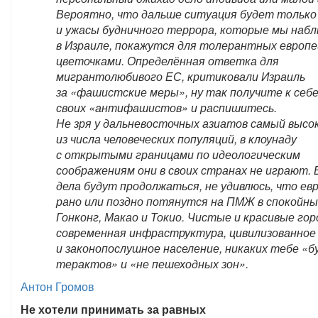
Вероятно, что дальше ситуация будет только
и ужасы будничного террора, которые мы наб
в Израиле, покажутся для толерантных европе
цветочками. Определённая ответка для
мигрантолюбивого ЕС, критиковали Израиль
за «фашистские меры», ну так получите к себе
своих «антифашистов» и распишитесь.
Не зря у дальневосточных азиатов самый высок
из числа человеческих популяций, в клоунаду
с открытыми границами по идеологическим
соображениям они в своих странах не играют. 
дела будут продолжаться, не удивлюсь, что ев
рано или поздно потянутся на ПМЖ в спокойн
Гонконг, Макао и Токио. Чистые и красивые гор
современная инфраструктура, цивилизованное
и законопослушное население, никаких тебе «б
терактов» и «не пешеходных зон».
Антон Громов
Не хотели принимать за равных