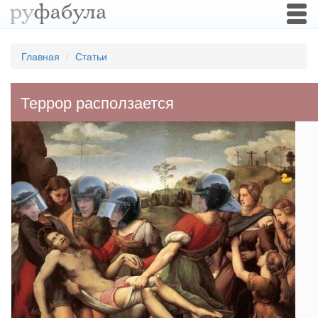
Togg
navi
Главная
Статьи
Террор расползается