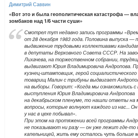
Димитрий Саввин
«Вот это и была геополитическая катастрофа — вл
зомбаков над 1/6 части суши»
Смотрел тут недавно запись программы «Вре
от 28 декабря 1983 года. Половина выпуска — 
выдвижение трудовыми коллективами кандида
в депутаты Верховного Совета СССР. На заво
Лихачева, на торжественном собрании, трудя
выдвигают Юрия Владимировича Андропова. П
кузнец-штамповщик, герой социалистического
товарищ Малин с трибуны выдвигает Андропо
на выборы. Говорит: «Когда мы ознакомились 
выступления Юрия Владимировича Андропова
на декабрьском пленуме, то нашли ответы на 
вопросы, которые волнуют каждого из нас... Он
у нас в цехе побывал».
При этом на протяжении всей программы Андр
не показывают ни разу — он уже лежит где-то 
капельницей, жить ему осталось чуть больше м