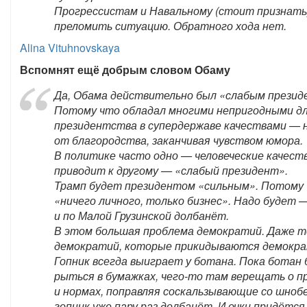
Прогрессистам и Навальному (стоит признать
преломить ситуацию. Обратного хода нет.
Alina Vituhnovskaya
Вспомнят ещё добрым словом Обаму
Да, Обама действительно был «слабым презид
Потому что обладал многими непригодными д
президентства в супердержаве качествами — 
от благородства, заканчивая чувством юмора.
В политике часто одно — человеческие качест
приводит к другому — «слабый президент».
Трамп будет президентом «сильным». Потому
«ничего личного, только бизнес». Надо будет 
и по Малой Грузинской долбанёт.
В этом большая проблема демократий. Даже т
демократий, которые прикидываются демокра
Гопник всегда выиграет у ботана. Пока ботан
рыться в бумажках, чего-то там верещать о п
и нормах, поправляя соскальзывающие со шнобе
гопник уже пару раз долбанёт. И очки придётся