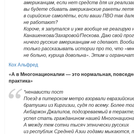
американцам, если нет средств для их реализа
вы будете сбивать американские ракеты лет
в сирийские самолёты, если ваши ПВО так дал
не работают?
Короче, я запутался и уже вообще не реагирую 
Канашенкова/Захаровой/Пескова. Даю свой прог
ничего русские американцам не сделают. Вооб
только рассказывать истории про то, что «мн
не больно, курица довольна». Этим и ограничат
Кох Альфред
«А в Многонационалии — это нормальная, повседн
практика»
*ненависти пост
Поезд в питерском метро взорвали евразийски
братушки из Киргизии, судя по всему. Более тог
Акбаржон Джалилов, подозреваемый в теракте
успел стать гражданином нашей Многонациона
А между тем сотни тысяч этнически русских
из республик Средней Азии годами мыкаются, 