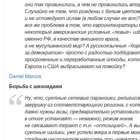
они так провинились, в чем не провинились вт
Случайно не тем, что рождены с белым цветом
и не исповедуют ислам (в любом случае не все)
все же проблема в том, что евроинтеграторы 
некоторые американские условные «левые» из
именно РФ, в качестве внешнего врага,
а не мусульманский мир? А русскоязычные «бо
за демократию» просто с радостью подбираю
просроченные и переработанные отходы, кот
Европа и США выбрасывают на помойку?
Daniel Marcos
Борьба с шизоидами
Ну, что, суетные сетевые параноики, религио
зверушку из соответствующего региона, с ко
давно нужны визы, предварительно установили 
в итоге установят — неважно), режим никак
не связывает теракт с т.н. «оппозицией». А вы
суетные шизики, уже успели вчера в первые ми
стадным инстинктом написать про «началось 