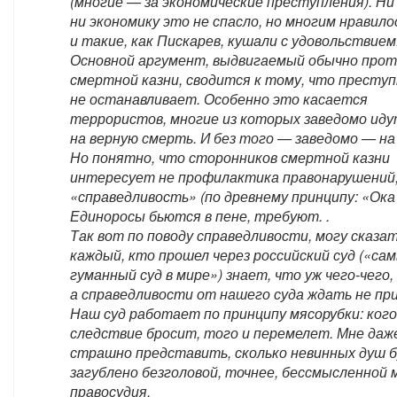
(многие — за экономические преступления). Ни
ни экономику это не спасло, но многим нравило
и такие, как Пискарев, кушали с удовольствием
Основной аргумент, выдвигаемый обычно прот
смертной казни, сводится к тому, что преступ
не останавливает. Особенно это касается
террористов, многие из которых заведомо ид
на верную смерть. И без того — заведомо — на
Но понятно, что сторонников смертной казни
интересует не профилактика правонарушений, 
«справедливость» (по древнему принципу: «Ока 
Единоросы бьются в пене, требуют. .
Так вот по поводу справедливости, могу сказат
каждый, кто прошел через российский суд («са
гуманный суд в мире») знает, что уж чего-чего,
а справедливости от нашего суда ждать не пр
Наш суд работает по принципу мясорубки: ког
следствие бросит, того и перемелет. Мне даж
страшно представить, сколько невинных душ 
загублено безголовой, точнее, бессмысленной
правосудия.