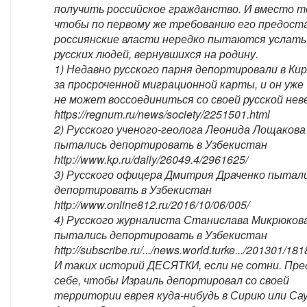
получить российское гражданство. И вместо т
чтобы по первому же требованию его предост
россиянские власти нередко пытаются услать
русских людей, вернувшихся на родину.
1) Недавно русского парня депортировали в Кир
за просроченной миграционной карты, и он уже 
не может воссоединиться со своей русской нев
https://regnum.ru/news/society/2251501.html
2) Русского ученого-геолога Леонида Лощакова
пытались депортировать в Узбекистан
http://www.kp.ru/daily/26049.4/2961625/
3) Русского офицера Дмитрия Драченко пытал
депортировать в Узбекистан
http://www.online812.ru/2016/10/06/005/
4) Русского журналиста Станислава Микрюков
пытались депортировать в Узбекистан
http://subscribe.ru/.../news.world.turke.../201301/18
И таких историй ДЕСЯТКИ, если не сотни. Пр
себе, чтобы Израиль депортировал со своей
территории еврея куда-нибудь в Сирию или Са