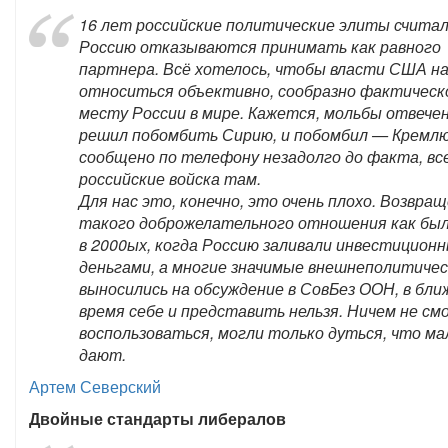
16 лет российские политические элиты считал
Россию отказываются принимать как равного
партнера. Всё хотелось, чтобы власти США н
относиться объективно, сообразно фактическ
месту России в мире. Кажется, мольбы отвече
решил побомбить Сирию, и побомбил — Кремл
сообщено по телефону незадолго до факта, вс
российские войска там.
Для нас это, конечно, это очень плохо. Возвра
такого доброжелательного отношения как бы
в 2000ых, когда Россию заливали инвестицион
деньгами, а многие значимые внешнеполитиче
выносились на обсуждение в СовБез ООН, в бл
время себе и представить нельзя. Ничем не см
воспользоваться, могли только дуться, что м
дают.
Артем Северский
Двойные стандарты либералов