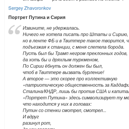
Sergey Zhavoronkov
Портрет Путина и Сирия
Извините, не удержалась.
Ничего не хотела писать про Штаты и Сирию,
но в ленте ФБ и в Твиттере такое творится, ч
подъезжая к станции, с меня слетела борода.
Пусть был бы Трамп негром преклонных годов,
да хоть бы и дряхлым туркменом,
По Сирии ёбнуть он должен бы был,
чтоб в Твиттере вызвать бурление!
А второе — это скорее про коллективную
«патриотическую общественность за Каддафи
Сталина/КНДР, лишь бы против США и капита
«Портрет Путина» здесь символизирует ту м
что находится у них в головах:
Путин со стенки смотрел, смотрел...
И вдруг
разинул рот,