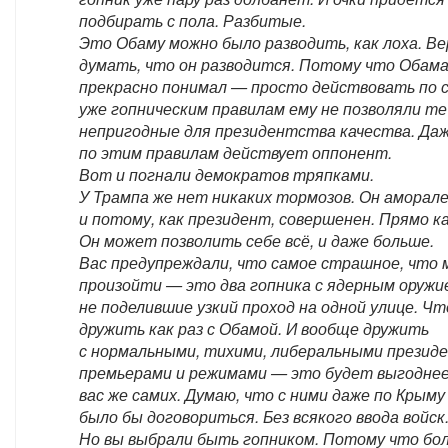
подбирать с пола. Разбитые.
Это Обаму можно было разводить, как лоха. Ве
думать, что он разводится. Потому что Обама
прекрасно понимал — просто действовать по 
уже гопническим правилам ему не позволяли т
непригодные для президентства качества. Даж
по этим правилам действует оппонент.
Вот и погнали демократов тряпками.
У Трампа же нет никаких тормозов. Он аморале
и потому, как президент, совершенен. Прямо к
Он может позволить себе всё, и даже больше.
Вас предупреждали, что самое страшное, что
произойти — это два гопника с ядерным оружи
не поделившие узкий проход на одной улице. Ч
дружить как раз с Обамой. И вообще дружить
с нормальными, тихими, либеральными презид
премьерами и режимами — это будет выгоднее
вас же самих. Думаю, что с ними даже по Крым
было бы договориться. Без всякого ввода войск
Но вы выбрали быть гопником. Потому что бо