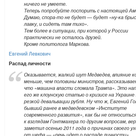
ничего не умеете.
Теперь попробуйте поспорить с настоящей Ам
Думаю, спора-то не будет — будет «ну-ка брыс
лавку, и сидеть там тихо».
Тем более в ситуации, при которой у России
практически не осталось друзей.
Кроме политолога Маркова.
Евгений Левкович
Распад личности
Оказывается, жалкий шут Медведев, влияние 
меньше, чем половины министров, рассказывае
что «машина власти сломала Трампа». Это н
его же клоунскую статью о кризисе на Украине
резкой девальвации рубля. Ну что ж, Евгений Г
бывший ранее в медведевском «Институте
современного развития», как бы не относитьс
к взглядам Гонтмахера по другим вопросам, ве
заметил осенью 2011 года о причинах своего у
от шефа — «речь идет о распаде личности».