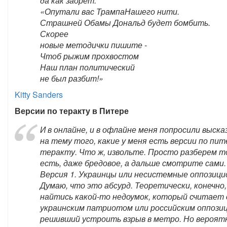
да как заорет:
«Опутали вас ТрампаНашего нити.
Страшней Обамы Дональд будет бомбить.
Скорее
новые методички пишите -
Чтоб рыжим прохвостом
Наш план политический
не был разбит!»
Kitty Sanders
Версии по теракту в Питере
И в онлайне, и в офлайне меня попросили выск
на тему того, какие у меня есть версии по пи
теракту. Что ж, извольте. Просто разберем т
есть, даже бредовое, а дальше смотрите сами.
Версия 1. Украинцы или несистемные оппозици
Думаю, что это абсурд. Теоретически, конечно,
найтись какой-то недоумок, который считает 
украинским патриотом или российским оппози
решивший устроить взрыв в метро. Но вероят