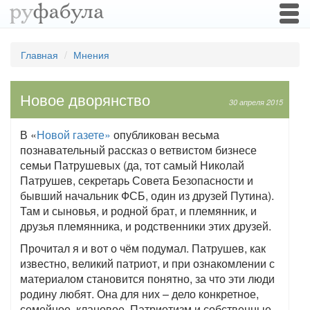
Togg
navi
Главная
Мнения
Новое дворянство
30 апреля 2015
В «
Новой газете»
опубликован весьма
познавательный рассказ о ветвистом бизнесе
семьи Патрушевых (да, тот самый Николай
Патрушев, секретарь Совета Безопасности и
бывший начальник ФСБ, один из друзей Путина).
Там и сыновья, и родной брат, и племянник, и
друзья племянника, и родственники этих друзей.
Прочитал я и вот о чём подумал. Патрушев, как
известно, великий патриот, и при ознакомлении с
материалом становится понятно, за что эти люди
родину любят. Она для них – дело конкретное,
семейное, клановое. Патриотизм и собственные