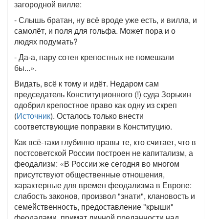
загородной вилле:
- Слышь братан, ну всё вроде уже есть, и вилла, и
самолёт, и поля для гольфа. Может пора и о
людях подумать?
- Да-а, пару сотен крепостных не помешали
бы...».
Видать, всё к тому и идёт. Недаром сам
председатель Конституционного (!) суда Зорькин
одобрил крепостное право как одну из скреп
(
Источник
). Осталось только внести
соответствующие поправки в Конституцию.
Как всё-таки глубинно правы те, кто считает, что в
постсоветской России построен не капитализм, а
феодализм: «В России же сегодня во многом
присутствуют общественные отношения,
характерные для времен феодализма в Европе:
слабость законов, произвол "знати", клановость и
семейственность, предоставление "крыши"
феодалами, примат личной преданности над