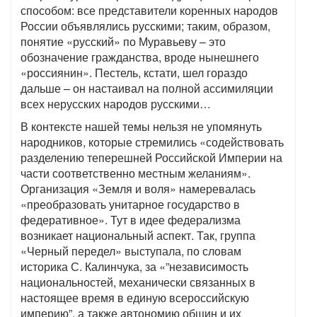
способом: все представители коренных народов
России объявлялись русскими; таким, образом,
понятие «русский» по Муравьеву – это
обозначение гражданства, вроде нынешнего
«россиянин». Пестель, кстати, шел гораздо
дальше – он настаивал на полной ассимиляции
всех нерусских народов русскими…
В контексте нашей темы нельзя не упомянуть
народников, которые стремились «содействовать
разделению теперешней Российской Империи на
части соответственно местным желаниям».
Организация «Земля и воля» намеревалась
«преобразовать унитарное государство в
федеративное». Тут в идее федерализма
возникает национальный аспект. Так, группа
«Черный передел» выступала, по словам
историка С. Калинчука, за «”независимость
национальностей, механически связанных в
настоящее время в единую всероссийскую
империю”, а также автономию общин и их