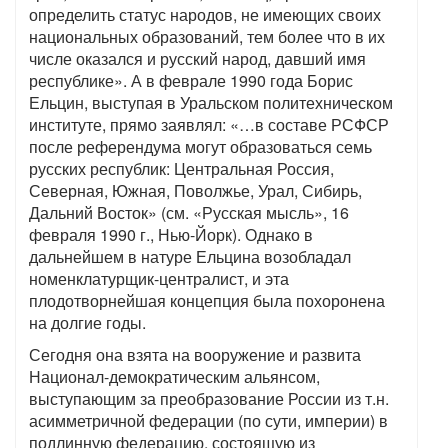
определить статус народов, не имеющих своих
национальных образований, тем более что в их
числе оказался и русский народ, давший имя
республике». А в феврале 1990 года Борис
Ельцин, выступая в Уральском политехническом
институте, прямо заявлял: «…в составе РСФСР
после референдума могут образоваться семь
русских республик: Центральная Россия,
Северная, Южная, Поволжье, Урал, Сибирь,
Дальний Восток» (см. «Русская мысль», 16
февраля 1990 г., Нью-Йорк). Однако в
дальнейшем в натуре Ельцина возобладал
номенклатурщик-централист, и эта
плодотворнейшая концепция была похоронена
на долгие годы.
Сегодня она взята на вооружение и развита
Национал-демократическим альянсом,
выступающим за преобразование России из т.н.
асимметричной федерации (по сути, империи) в
подлинную федерацию, состоящую из