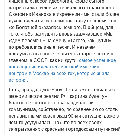
лишенных любой идеологии, кроме сытого
патриотизма нулевых, гениально выраженного
Светой из Иванова в изречении «мы стали более
лучше одеваться» нашистов толку во время той
же Болотной оказалось немного. В общем, для
того, чтобы заглушить вновь зазвучавшее «Мы
ждем перемен!» на смену «Такого, как Путин»
потребовались иные песни. И незачем
придумывать новые, если есть старые песни о
главном, а СССР, как ни крути,
самое успешное
воплощение идеи мессианской империи с
центром в Москве из всех тех, которые знала
история.
Есть, правда, одно «но». Если взять социально-
экономические реалии РФ, картина будет уж
больно не соответствовать идеологии
коммунизма, собственно, по сравнению со столь
ненавистными краснюкам 90-ми ситуация даже в
чем-то усугубилась. Так что во всех своих
заигрываниях с красными ортодоксами путинский