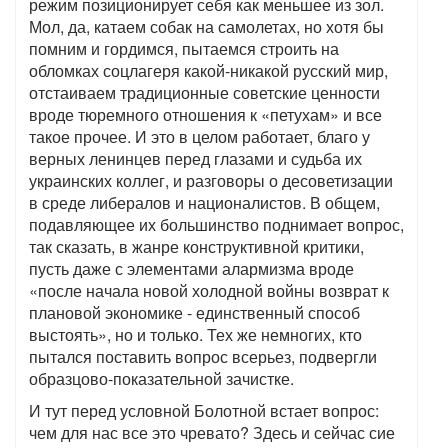
режим позиционирует себя как меньшее из зол.
Мол, да, катаем собак на самолетах, но хотя бы
помним и гордимся, пытаемся строить на
обломках соцлагеря какой-никакой русский мир,
отстаиваем традиционные советские ценности
вроде тюремного отношения к «петухам» и все
такое прочее. И это в целом работает, благо у
верных ленинцев перед глазами и судьба их
украинских коллег, и разговоры о десоветизации
в среде либералов и националистов. В общем,
подавляющее их большинство поднимает вопрос,
так сказать, в жанре конструктивной критики,
пусть даже с элементами алармизма вроде
«после начала новой холодной войны возврат к
плановой экономике - единственный способ
выстоять», но и только. Тех же немногих, кто
пытался поставить вопрос всерьез, подвергли
образцово-показательной зачистке.
И тут перед условной Болотной встает вопрос:
чем для нас все это чревато? Здесь и сейчас сие