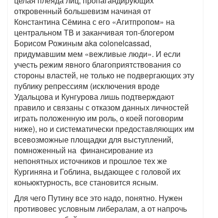
целая плеяда лиц, пропагандирующих
откровенный большевизм начиная от
Константина Сёмина с его «Агитпропом» на
центральном ТВ и заканчивая топ-блогером
Борисом Рожиным aka colonelcassad,
придумавшим мем «вежливые люди». И если
учесть режим явного благоприятствования со
стороны властей, не только не подвергающих эту
публику репрессиям (исключения вроде
Удальцова и Кунгурова лишь подтверждают
правило и связаны с отказом данных личностей
играть положенную им роль, о коей поговорим
ниже), но и систематически предоставляющих им
всевозможные площадки для выступлений,
помноженный на финансирование из
непонятных источников и прошлое тех же
Кургиняна и Гоблина, выдающее с головой их
коньюктурность, все становится ясным.
Для чего Путину все это надо, понятно. Нужен
противовес условным либералам, а от напрочь