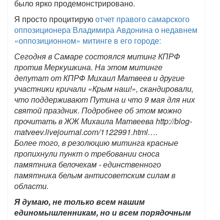
было ярко продемонстрировано.
Я просто процитирую
отчет правого самарского
оппозиционера Владимира Авдонина о недавнем
«оппозиционном» митинге в его городе:
Сегодня в Самаре состоялся митинг КПРФ
против Меркушкина. На этом митинге
депутат от КПРФ Михаил Матвеев и другие
участники кричали «Крым наш!», скандировали,
что поддерживают Путина и что 9 мая для них
святой праздник. Подробнее об этом можно
прочитать в ЖЖ Михаила Матвеева http://blog-
matveev.livejournal.com/1122991.html….
Более того, в резолюцию митинга красные
пропихнули пункт о требовании сноса
памятника белочехам - единственного
памятника белым антисоветским силам в
области.
Я думаю, не только всем нашим
единомышленникам, но и всем порядочным