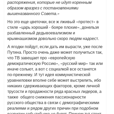
распоряжения, которые не идут коренным
образом вразрез с постановлениями
вышеназванного Совета.»
Но это еще цветочки, все ж лживый «протест» в
стиле «царь хороший - бояре плохие», донельзя
разбавленный дедывоевализмом и
крымнашизмом довольно скоро людям надоест.
А ягодки пойдут, если дать им вырасти, уже после
Путина. Просто очень даже может получиться так,
что ТВ завещает про «европейскую
демократическую Россию», «русский мир» так или
иначе сольют, а вот с социалкой все останется
по-прежнему. И тут идея коммунистической
уравниловки вполне себе может выстрелить, ибо
никаких сдерживающих факторов, кроме личной
трусости и продажности ряда красных лидеров, а
также общего снижения пассионарности
русского общества в связи с демографическими
реалиями и рядом других причин при подобном
развитии событий уже не будет. Причем тут стоит