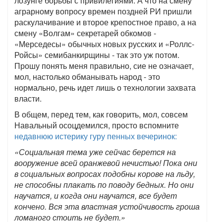
лозунге борьбы с привилегиями. А что на смену
аграрному вопросу времен поздней РИ пришли
раскулачивание и второе крепостное право, а на
смену «Волгам» секретарей обкомов -
«Мерседесы» обычных новых русских и «Роллс-
Ройсы» семибанкирщины - так это уж потом.
Прошу понять меня правильно, сие не означает,
мол, настолько обманывать народ - это
нормально, речь идет лишь о технологии захвата
власти.
В общем, перед тем, как говорить, мол, совсем
Навальный осоцдемился, просто вспомните
недавнюю истерику гуру пенных вечеринок:
«Социальная тема уже сейчас берется на
вооружение всей оранжевой нечистью! Пока они
в социальных вопросах подобны корове на льду,
не способны плакать по поводу бедных. Но они
научатся, и когда они научатся, все будет
кончено. Вся эта властная устойчивость гроша
ломаного стоить не будет.»