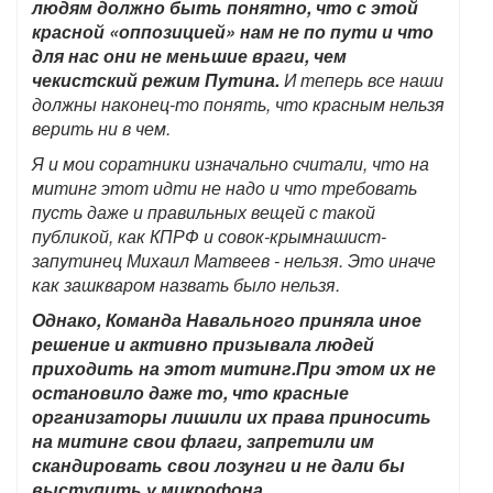
людям должно быть понятно, что с этой
красной «оппозицией» нам не по пути и что
для нас они не меньшие враги, чем
чекистский режим Путина.
И теперь все наши
должны наконец-то понять, что красным нельзя
верить ни в чем.
Я и мои соратники изначально считали, что на
митинг этот идти не надо и что требовать
пусть даже и правильных вещей с такой
публикой, как КПРФ и совок-крымнашист-
запутинец Михаил Матвеев - нельзя. Это иначе
как зашкваром назвать было нельзя.
Однако, Команда Навального приняла иное
решение и активно призывала людей
приходить на этот митинг.При этом их не
остановило даже то, что красные
организаторы лишили их права приносить
на митинг свои флаги, запретили им
скандировать свои лозунги и не дали бы
выступить у микрофона.