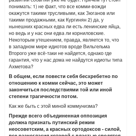
понимать: 1) не факт, что все комми-вожди
окажутся такими трусливыми, как Зюганов или
такими продажными, как Кургинян 2) да, у
нынешних красных едва ли есть ленинские яйца,
но ведь и у нас они едва ли корниловские.
Некоторым утешением, правда, является то, что
в западном мире идиотов вроде Вильгельма
Второго уже всё-таки не найдется, однако где
гарантия, что у нас дома не найдутся идиоты типа
Ахметова?
В общем, если повести себя бесхребетно по
отношению к комми сейчас, это может
закончиться последствиями той или иной
степени трагичности потом.
Как же быть с этой миной коммунизма?
Прежде всего объединенная оппозиция
должна признать путинский режим
неосоветским, а красных ортодоксов - силой,
все разногласия которой с властью сводятся