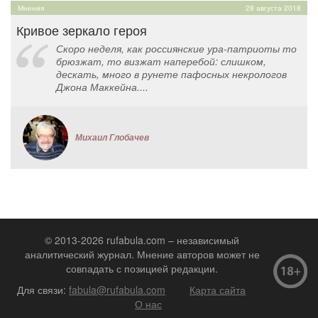
Мнения
28 августа 2018
Кривое зеркало героя
Скоро неделя, как россиянские ура-патриоты то
брюзжат, то визжат наперебой: слишком,
дескать, много в рунете пафосных некрологов
Джона Маккейна....
Михаил Глобачев
© 2013-2026 rufabula.com – независимый
аналитический журнал. Мнение авторов может не
совпадать с позицией редакции.
Для связи:
fabula@rufabula.com
Карта сайта
О нас