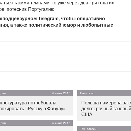
аться такими темпами, то уже через два-три года их
ов, потеснив Португалию.
еподцензурном Telegram, чтобы оперативно
ения, а также политический юмор и любопытные
 дня
6 июля 2017
Политика
прокуратура потребовала
Польша намерена зак
локировать «Русскую Фабулу»
долгосрочный газовый
США
 дня
5 июля 2017
Технологии