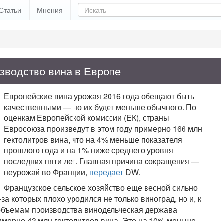
Статьи
Мнения
зводство вина в Европе
Европейские вина урожая 2016 года обещают быть
качественными — но их будет меньше обычного. По
оценкам Европейской комиссии (ЕК), страны
Евросоюза произведут в этом году примерно 166 млн
гектолитров вина, что на 4% меньше показателя
прошлого года и на 1% ниже среднего уровня
последних пяти лет. Главная причина сокращения —
неурожай во Франции,
передает
DW.
Французское сельское хозяйство еще весной сильно
а которых плохо уродился не только виноград, но и, к
 объемам производства винодельческая держава
имерно 43 млн гектолитров вина. Это на 10% меньше,