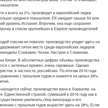
показателя.
я и всего на 2%, произведет и европейский лидер
больше среднего показателя. ЕК ожидает свыше 50 млн
ий уровень Испания. Впрочем, она еще сохраняет
трочку в списке крупнейших в Европе производителей
годой совсем не повезло: производство упадет здесь на
 удерживает пятое место среди европейских лидеров
 виноделы Словакии, Чехии, Австрии и Словении.
 на Кипре. В абсолютных цифрах объемы производства
ются с античных времен, очень скромные. Однако
истов, в частности, российских. По итогам 2016 года
о сравнению с прошлым годом и окажется на целых 28%
етия.
 находится сейчас производство вина в Хорватии, на
. Единственной страной, сумевшей в 2016 году как в
существенно увеличить сбор винограда и его
авнению с прошлым годов вырастет здесь на 28%. Если