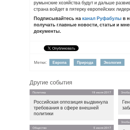
румынские хозяйства будут и дальше развив
страна войдет в пятерку европейских лидер
Подписывайтесь на
канал Руфабулы
в н
получать главные новости, статьи и мн
документы.
Метки:
Европа
Природа
Экология
Другие события
Политика
19 июля 2017
Злоба
Российская оппозиция выдвинула
Ген
требования в сфере внешней
заб
политики
Злоба
Общество
5 июля 2017