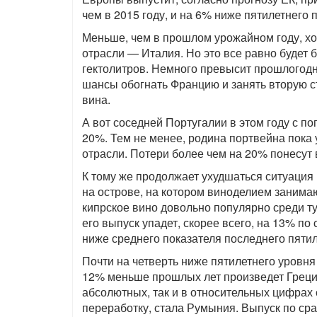
чем в 2015 году, и на 6% ниже пятилетнего 
Меньше, чем в прошлом урожайном году, хот
отрасли — Италия. Но это все равно будет 
гектолитров. Немного превысит прошлогодн
шансы обогнать Францию и занять вторую с
вина.
А вот соседней Португалии в этом году с по
20%. Тем не менее, родина портвейна пока
отрасли. Потери более чем на 20% понесут
К тому же продолжает ухудшаться ситуация
на острове, на котором виноделием занима
кипрское вино довольно популярно среди тур
его выпуск упадет, скорее всего, на 13% п
ниже среднего показателя последнего пятил
Почти на четверть ниже пятилетнего уровня
12% меньше прошлых лет произведет Греция
абсолютных, так и в относительных цифрах 
переработку, стала Румыния. Выпуск по ср