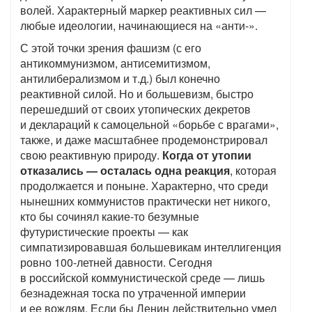
волей. Характерный маркер реактивных сил —
любые идеологии, начинающиеся на «анти-».
С этой точки зрения фашизм (с его
антикоммунизмом, антисемитизмом,
антилиберализмом и т.д.) был конечно
реактивной силой. Но и большевизм, быстро
перешедший от своих утопических декретов
и деклараций к самоцельной «борьбе с врагами»,
также, и даже масштабнее продемонстрировал
свою реактивную природу.
Когда от утопии
отказались — осталась одна реакция
, которая
продолжается и поныне. Характерно, что среди
нынешних коммунистов практически нет никого,
кто бы сочинял какие-то безумные
футуристические проекты — как
симпатизировавшая большевикам интеллигенция
ровно 100-летней давности. Сегодня
в российской коммунистической среде — лишь
безнадежная тоска по утраченной империи
и ее вождям. Если бы Ленин действительно умел