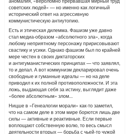
аномалия, «вероломно прервавшая мирный труд
советских людей» — но именно как логичный
исторический ответ на агрессивную
коммунистическую антиутопию.
Есть и этическая дилемма. Фашизм уже давно
стал медиа-образом «абсолютного зла», когда
любому неприятному персонажу пририсовывают
свастику и усики. Однако фашизм был по крайней
мере честен в своих диктаторских
и антигуманистических принципах — что заявлял,
то и делал. А вот коммунизм декларировал очень
свободные и гуманные идеалы — но на деле
приводил к их полной противоположности. И эта
ложь, выдающая себя за истину, выглядит даже
«более абсолютным» злом...
Ницше в «Генеалогии морали» как-то заметил,
что на самом деле в этом мире борются лишь две
силы — активные и реактивные. Если первые
воплощают собственную волю, то весь смысл
деятельности вторых — борьба с чьей-то чужой