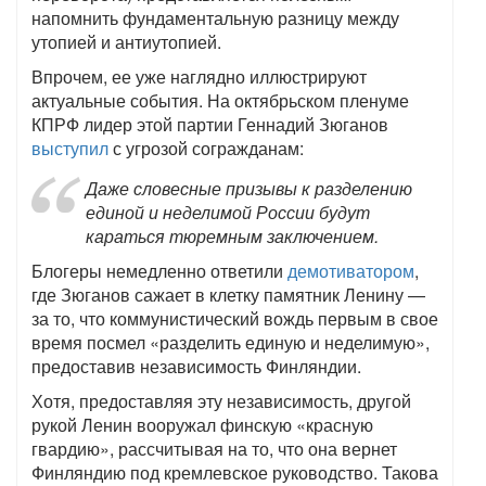
напомнить фундаментальную разницу между
утопией и антиутопией.
Впрочем, ее уже наглядно иллюстрируют
актуальные события. На октябрьском пленуме
КПРФ лидер этой партии Геннадий Зюганов
выступил
с угрозой согражданам:
Даже словесные призывы к разделению
единой и неделимой России будут
караться тюремным заключением.
Блогеры немедленно ответили
демотиватором
,
где Зюганов сажает в клетку памятник Ленину —
за то, что коммунистический вождь первым в свое
время посмел «разделить единую и неделимую»,
предоставив независимость Финляндии.
Хотя, предоставляя эту независимость, другой
рукой Ленин вооружал финскую «красную
гвардию», рассчитывая на то, что она вернет
Финляндию под кремлевское руководство. Такова