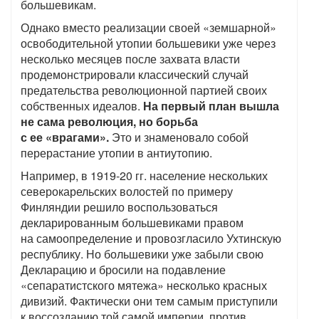
большевикам.
Однако вместо реализации своей «земшарной»
освободительной утопии большевики уже через
несколько месяцев после захвата власти
продемонстрировали классический случай
предательства революционной партией своих
собственных идеалов.
На первый план вышла
не сама революция, но борьба
с ее «врагами».
Это и знаменовало собой
перерастание утопии в антиутопию.
Например, в 1919-20 гг. население нескольких
северокарельских волостей по примеру
Финляндии решило воспользоваться
декларированным большевиками правом
на самоопределение и провозгласило Ухтинскую
республику. Но большевики уже забыли свою
Декларацию и бросили на подавление
«сепаратистского мятежа» несколько красных
дивизий. Фактически они тем самым приступили
к воссозданию той самой империи, против