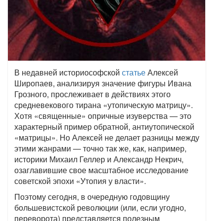
В недавней историософской
статье
Алексей
Широпаев, анализируя значение фигуры Ивана
Грозного, прослеживает в действиях этого
средневекового тирана «утопическую матрицу».
Хотя «священные» опричные изуверства — это
характерный пример обратной, антиутопической
«матрицы». Но Алексей не делает разницы между
этими жанрами — точно так же, как, например,
историки Михаил Геллер и Александр Некрич,
озаглавившие свое масштабное исследование
советской эпохи «Утопия у власти».
Поэтому сегодня, в очередную годовщину
большевистской революции (или, если угодно,
переворота) представляется полезным