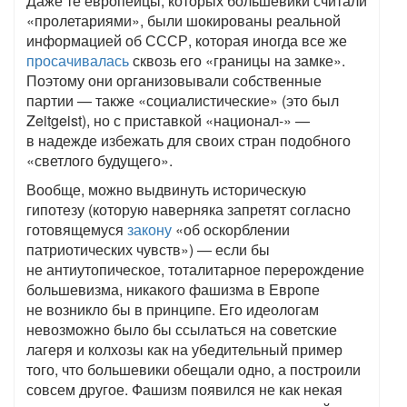
Даже те европейцы, которых большевики считали
«пролетариями», были шокированы реальной
информацией об СССР, которая иногда все же
просачивалась
сквозь его «границы на замке».
Поэтому они организовывали собственные
партии — также «социалистические» (это был
Zeitgeist), но с приставкой «национал-» —
в надежде избежать для своих стран подобного
«светлого будущего».
Вообще, можно выдвинуть историческую
гипотезу (которую наверняка запретят согласно
готовящемуся
закону
«об оскорблении
патриотических чувств») — если бы
не антиутопическое, тоталитарное перерождение
большевизма, никакого фашизма в Европе
не возникло бы в принципе. Его идеологам
невозможно было бы ссылаться на советские
лагеря и колхозы как на убедительный пример
того, что большевики обещали одно, а построили
совсем другое. Фашизм появился не как некая