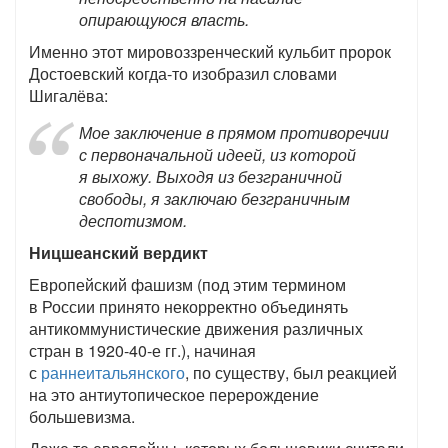
опирающуюся власть.
Именно этот мировоззренческий кульбит пророк
Достоевский когда-то изобразил словами
Шигалёва:
Мое заключение в прямом противоречии
с первоначальной идеей, из которой
я выхожу. Выходя из безграничной
свободы, я заключаю безграничным
деспотизмом.
Ницшеанский вердикт
Европейский фашизм (под этим термином
в России принято некорректно объединять
антикоммунистические движения различных
стран в 1920-40-е гг.), начиная
с
раннеитальянского
, по существу, был реакцией
на это антиутопическое перерождение
большевизма.