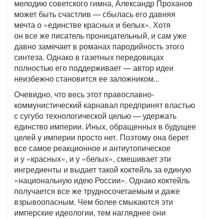
мелодию советского гимна, Александр Проханов
может быть счастлив — сбылась его давняя
мечта о «единстве красных и белых». Хотя
он все же писатель проницательный, и сам уже
давно замечает в романах пародийность этого
синтеза. Однако в газетных передовицах
полностью его поддерживает — автор идеи
неизбежно становится ее заложником...
Очевидно, что весь этот православно-
коммунистический карнавал предпринят властью
с сугубо технологической целью — удержать
единство империи. Иных, обращенных в будущее
целей у империи просто нет. Поэтому она берет
все самое реакционное и антиутопическое
и у «красных», и у «белых», смешивает эти
ингредиенты и выдает такой коктейль за единую
«национальную идею России». Однако коктейль
получается все же трудносочетаемым и даже
взрывоопасным. Чем более смыкаются эти
имперские идеологии, тем нагляднее они