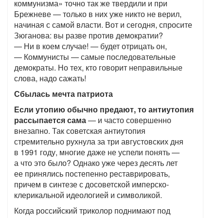
коммунизма» точно так же твердили и при
Брежневе — только в них уже никто не верил,
начиная с самой власти. Вот и сегодня, спросите
Зюганова: вы разве против демократии?
— Ни в коем случае! — будет отрицать он,
— Коммунисты — самые последовательные
демократы. Но тех, кто говорит неправильные
слова, надо сажать!
Сбылась мечта патриота
Если утопию обычно предают, то антиутопия
рассыпается сама
— и часто совершенно
внезапно. Так советская антиутопия
стремительно рухнула за три августовских дня
в 1991 году, многие даже не успели понять —
а что это было? Однако уже через десять лет
ее принялись постепенно реставрировать,
причем в синтезе с досоветской имперско-
клерикальной идеологией и символикой.
Когда российский триколор поднимают под