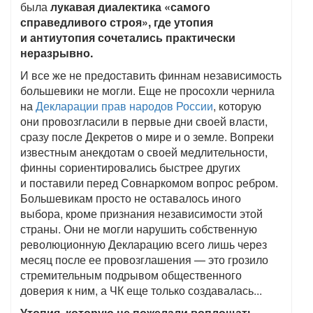
была
лукавая диалектика «самого
справедливого строя», где утопия
и антиутопия сочетались практически
неразрывно.
И все же не предоставить финнам независимость
большевики не могли. Еще не просохли чернила
на
Декларации прав народов России
, которую
они провозгласили в первые дни своей власти,
сразу после Декретов о мире и о земле. Вопреки
известным анекдотам о своей медлительности,
финны сориентировались быстрее других
и поставили перед Совнаркомом вопрос ребром.
Большевикам просто не оставалось иного
выбора, кроме признания независимости этой
страны. Они не могли нарушить собственную
революционную Декларацию всего лишь через
месяц после ее провозглашения — это грозило
стремительным подрывом общественного
доверия к ним, а ЧК еще только создавалась...
Утопия, которую не пожелали воплощать