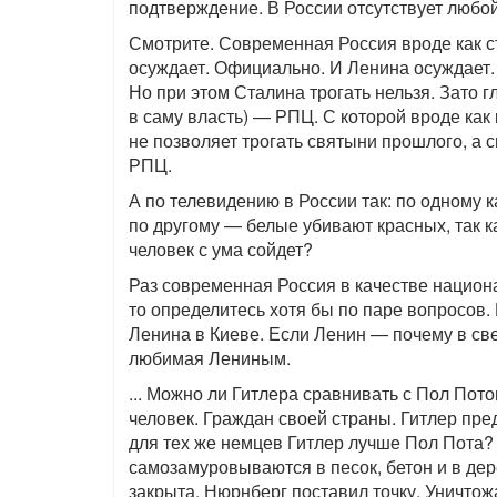
подтверждение. В России отсутствует любо
Смотрите. Современная Россия вроде как с
осуждает. Официально. И Ленина осуждает. 
Но при этом Сталина трогать нельзя. Зато 
в саму власть) — РПЦ. С которой вроде как
не позволяет трогать святыни прошлого, а 
РПЦ.
А по телевидению в России так: по одному 
по другому — белые убивают красных, так к
человек с ума сойдет?
Раз современная Россия в качестве национ
то определитесь хотя бы по паре вопросов.
Ленина в Киеве. Если Ленин — почему в св
любимая Лениным.
... Можно ли Гитлера сравнивать с Пол Пот
человек. Граждан своей страны. Гитлер пре
для тех же немцев Гитлер лучше Пол Пота?
самозамуровываются в песок, бетон и в дер
закрыта. Нюрнберг поставил точку. Уничто