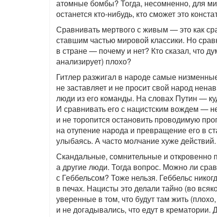
атомные бомбы? Тогда, несомненно, для мир
останется кто-нибудь, кто сможет это конста
Сравнивать мертвого с живым — это как ср
ставшим частью мировой классики. Но срав
в стране — почему и нет? Кто сказал, что д
анализирует) плохо?
Гитлер разжигал в народе самые низменные 
не заставляет и не просит свой народ нена
люди из его команды. На словах Путин — к
И сравнивать его с нацистским вождем — н
и не торопится остановить проводимую пр
на отупение народа и превращение его в с
улыбаясь. А часто молчание хуже действий.
Скандальные, сомнительные и откровенно п
а другие люди. Тогда вопрос. Можно ли сра
с Геббельсом? Тоже нельзя. Геббельс никог
в печах. Нацисты это делали тайно (во всяк
уверенные в том, что будут там жить (плохо,
и не догадывались, что едут в крематории.