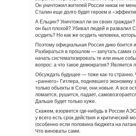
Он уничтожил жителей России никак не мен
Сталин еще долго будет героем и «эффект
А Ельцин? Уничтожал ли он своих граждан? 
он был плохой? Убивал людей и развалил С
осудить? Но как же осудить человека, кото
Поэтому официальная Россия дико боится и
Разбираться в прошлом — запутать самих себ
начать систематизировать те или иные событ
вопрос: а что такое демократия? Является 
Обсуждать будущее — тоже как-то странно. 
«раннего» Гитлера, поднявшего экономику з
только объекты в Сочи, они новые. А все ос
ломается, рушится, падает, самовозгораетс
Дальше будет только хуже.
Скажем, взорвется где-нибудь в России АЭС 
у всего есть срок действия и критический 
(особенно если половина бюджета на латани
Что виноваты сами.