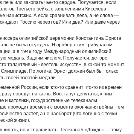
 в печь или закопать чье-то сердце. Получается, если
ологов Третьего рейха с заявлениями Киселева
же нацистских. А если сравнивать дела, а не слова —
а ожидают Россию через год? Или два? Или даже через
ежиссера олимпийской церемонии Константина Эрнста
аль не была осуждена Нюрнбергским трибуналом.
ации, а в 1948 году Международный олимпийский
ую медаль. Задним числом. Получается, де-юре
то талантливый «деятель искусств», в какой-то момент
Олимпиаде. По логике, Эрнст должен был бы только
ь своей золотой медали.
еменной России, если кто-то сравнит что-то из времен
разу поведут на казнь. Восстанут депутаты, к ним
не и католики, государственные телеканалы
льше проходит времени с момента окончания войны, тем
личество растет, а не наоборот (что логично с точки
еской жизни).
авнивать, но и спрашивать. Телеканал «Дождь» — тому