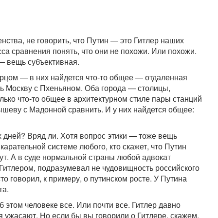
нства, не говорить, что Путин — это Гитлер наших
сса сравнения понять, что они не похожи. Или похожи.
— вещь субъективная.
урцом — в них найдется что-то общее — отдаленная
ь Москву с Пхеньяном. Оба города — столицы,
только что-то общее в архитектурном стиле пары станций
шеву с Мадонной сравнить. И у них найдется общее:
 дней? Вряд ли. Хотя вопрос этики — тоже вещь
 карательной системе любого, кто скажет, что Путин
нут. А в суде нормальной страны любой адвокат
 Гитлером, подразумевал не чудовищность российского
сто говорил, к примеру, о путинском росте. У Путина
та.
 об этом человеке все. Или почти все. Гитлер давно
я ужасают. Но если бы вы говорили о Гитлере, скажем,