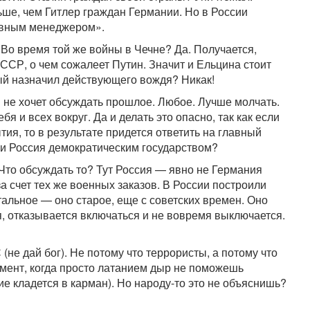
ьше, чем Гитлер граждан Германии. Но в России
ивным менеджером».
Во время той же войны в Чечне? Да. Получается,
ССР, о чем сожалеет Путин. Значит и Ельцина стоит
рый назначил действующего вождя? Никак!
 не хочет обсуждать прошлое. Любое. Лучше молчать.
я и всех вокруг. Да и делать это опасно, так как если
ия, то в результате придется ответить на главный
ли Россия демократическим государством?
Что обсуждать то? Тут Россия — явно не Германия
а счет тех же военных заказов. В России построили
тальное — оно старое, еще с советских времен. Оно
я, отказывается включаться и не вовремя выключается.
(не дай бог). Не потому что террористы, а потому что
момент, когда просто латанием дыр не поможешь
е кладется в карман). Но народу-то это не объяснишь?