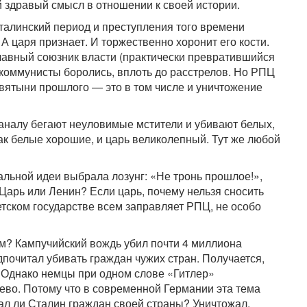
й здравый смысл в отношении к своей истории.
талинский период и преступления того времени
А царя признает. И торжественно хоронит его кости.
главный союзник власти (практически превратившийся
 коммунисты боролись, вплоть до расстрелов. Но РПЦ
святыни прошлого — это в том числе и уничтожение
каналу бегают неуловимые мстители и убивают белых,
ак белые хорошие, и царь великолепный. Тут же любой
альной идеи выбрала лозунг: «Не тронь прошлое!»,
 Царь или Ленин? Если царь, почему нельзя сносить
етском государстве всем заправляет РПЦ, не особо
ом? Кампучийский вождь убил почти 4 миллиона
дпочитал убивать граждан чужих стран. Получается,
 Однако немцы при одном слове «Гитлер»
ево. Потому что в современной Германии эта тема
жал ли Сталин граждан своей страны? Уничтожал.