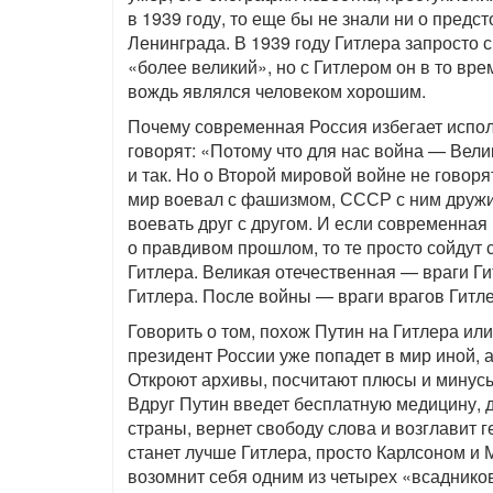
в 1939 году, то еще бы не знали ни о предст
Ленинграда. В 1939 году Гитлера запросто 
«более великий», но с Гитлером он в то вр
вождь являлся человеком хорошим.
Почему современная Россия избегает испо
говорят: «Потому что для нас война — Вели
и так. Но о Второй мировой войне не говорят
мир воевал с фашизмом, СССР с ним дружил
воевать друг с другом. И если современная
о правдивом прошлом, то те просто сойдут
Гитлера. Великая отечественная — враги Г
Гитлера. После войны — враги врагов Гитле
Говорить о том, похож Путин на Гитлера или 
президент России уже попадет в мир иной, а
Откроют архивы, посчитают плюсы и минусы 
Вдруг Путин введет бесплатную медицину, 
страны, вернет свободу слова и возглавит г
станет лучше Гитлера, просто Карлсоном и 
возомнит себя одним из четырех «всаднико