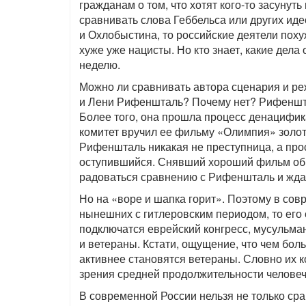
гражданам о том, что хотят кого-то засунуть
сравнивать слова Геббельса или других иде
и Охлобыстина, то российские деятели поху
хуже уже нацисты. Но кто знает, какие дел
неделю.
Можно ли сравнивать автора сценария и р
и Лени Рифеншталь? Почему нет? Рифеншт
Более того, она прошла процесс денацифик
комитет вручил ее фильму «Олимпия» золот
Рифеншталь никакая не преступница, а прос
оступившийся. Снявший хороший фильм об 
радоваться сравнению с Рифеншталь и ждат
Но на «воре и шапка горит». Поэтому в совр
нынешних с гитлеровским периодом, то его с
подключатся еврейский конгресс, мусульма
и ветераны. Кстати, ощущение, что чем бо
активнее становятся ветераны. Словно их ко
зрения средней продолжительности человеч
В современной России нельзя не только ср