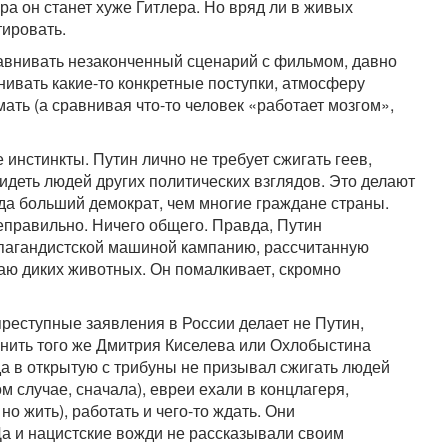
а он станет хуже Гитлера. Но вряд ли в живых
тировать.
авнивать незаконченный сценарий с фильмом, давно
нивать какие-то конкретные поступки, атмосферу
умать (а сравнивая что-то человек «работает мозгом»,
инстинкты. Путин лично не требует сжигать геев,
видеть людей других политических взглядов. Это делают
уда больший демократ, чем многие граждане страны.
еправильно. Ничего общего. Правда, Путин
опагандистской машиной кампанию, рассчитанную
таю диких животных. Он помалкивает, скромно
реступные заявления в России делает не Путин,
внить того же Дмитрия Киселева или Охлобыстина
да в открытую с трибуны не призывал сжигать людей
ом случае, сначала), евреи ехали в концлагеря,
 но жить), работать и чего-то ждать. Они
 Да и нацистские вожди не рассказывали своим