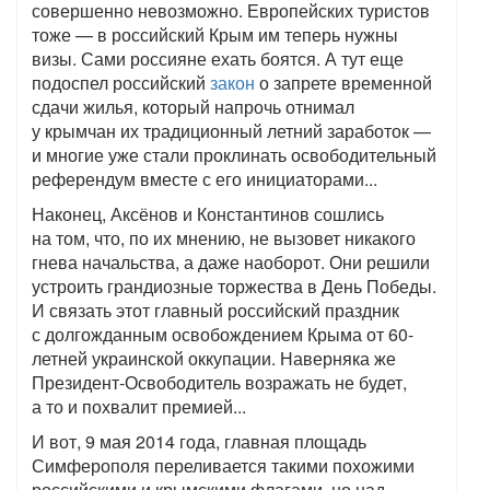
совершенно невозможно. Европейских туристов
тоже — в российский Крым им теперь нужны
визы. Сами россияне ехать боятся. А тут еще
подоспел российский
закон
о запрете временной
сдачи жилья, который напрочь отнимал
у крымчан их традиционный летний заработок —
и многие уже стали проклинать освободительный
референдум вместе с его инициаторами...
Наконец, Аксёнов и Константинов сошлись
на том, что, по их мнению, не вызовет никакого
гнева начальства, а даже наоборот. Они решили
устроить грандиозные торжества в День Победы.
И связать этот главный российский праздник
с долгожданным освобождением Крыма от 60-
летней украинской оккупации. Наверняка же
Президент-Освободитель возражать не будет,
а то и похвалит премией...
И вот, 9 мая 2014 года, главная площадь
Симферополя переливается такими похожими
российскими и крымскими флагами, но над