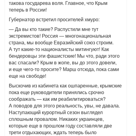
такова государева воля. Главное, что Крым
теперь в России!
Губернатор встретил просителей хмуро:
— Да вы кто такие? Распустили мне тут
экстремистов! Россия — многонациональная
страна, мы вообще Евразийский союз строим.
А тут какие-то националисты митингуют! Как
бендеровцы эти фашистские! Мы что, ради этого
вас спасали? Крым в жопе, вы до этого довели,
и еще чего-то просите? Марш отсюда, пока сами
еще на свободе!
Выскочив из кабинета как ошпаренные, крымские
пока еще руководители принялись срочно
соображать — как им реабилитироваться?
А поводов для этого реальность, увы, не давала.
Наступающий курортный сезон выглядел
сплошным провалом. Никаких украинцев,
которые еще в прошлом году составляли две
трети отдыхающих, ждать теперь было