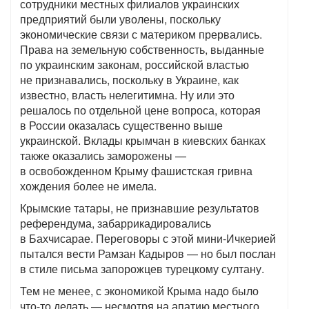
сотрудники местных филиалов украинских
предприятий были уволены, поскольку
экономические связи с материком прервались.
Права на земельную собственность, выданные
по украинским законам, российской властью
не признавались, поскольку в Украине, как
известно, власть нелегитимна. Ну или это
решалось по отдельной цене вопроса, которая
в России оказалась существенно выше
украинской. Вклады крымчан в киевских банках
также оказались заморожены —
в освобожденном Крыму фашистская гривна
хождения более не имела.
Крымские татары, не признавшие результатов
референдума, забаррикадировались
в Бахчисарае. Переговоры с этой мини-Ичкерией
пытался вести Рамзан Кадыров — но был послан
в стиле письма запорожцев турецкому султану.
Тем не менее, с экономикой Крыма надо было
что-то делать — несмотря на апатию местного