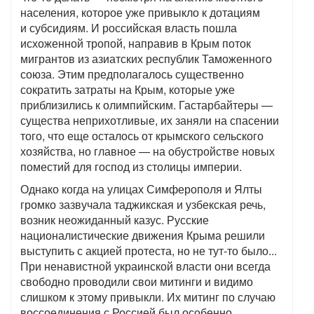
населения, которое уже привыкло к дотациям
и субсидиям. И российская власть пошла
исхоженной тропой, направив в Крым поток
мигрантов из азиатских республик Таможенного
союза. Этим предполагалось существенно
сократить затраты на Крым, которые уже
приблизились к олимпийским. Гастарбайтеры —
существа неприхотливые, их заняли на спасении
того, что еще осталось от крымского сельского
хозяйства, но главное — на обустройстве новых
поместий для господ из столицы империи.
Однако когда на улицах Симферополя и Ялты
громко зазвучала таджикская и узбекская речь,
возник неожиданный казус. Русские
националистические движения Крыма решили
выступить с акцией протеста, но не тут-то было...
При ненавистной украинской власти они всегда
свободно проводили свои митинги и видимо
слишком к этому привыкли. Их митинг по случаю
воссоединения с Россией был особенно