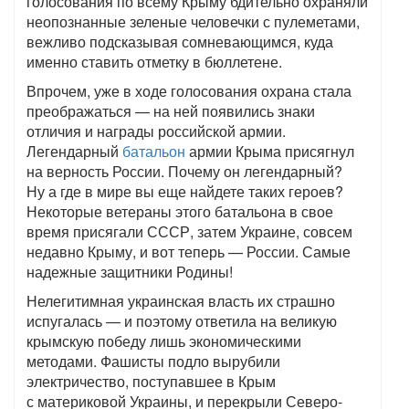
голосования по всему Крыму бдительно охраняли
неопознанные зеленые человечки с пулеметами,
вежливо подсказывая сомневающимся, куда
именно ставить отметку в бюллетене.
Впрочем, уже в ходе голосования охрана стала
преображаться — на ней появились знаки
отличия и награды российской армии.
Легендарный
батальон
армии Крыма присягнул
на верность России. Почему он легендарный?
Ну а где в мире вы еще найдете таких героев?
Некоторые ветераны этого батальона в свое
время присягали СССР, затем Украине, совсем
недавно Крыму, и вот теперь — России. Самые
надежные защитники Родины!
Нелегитимная украинская власть их страшно
испугалась — и поэтому ответила на великую
крымскую победу лишь экономическими
методами. Фашисты подло вырубили
электричество, поступавшее в Крым
с материковой Украины, и перекрыли Северо-