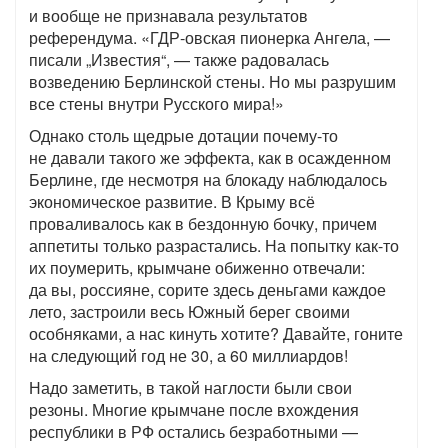
и вообще не признавала результатов
референдума. «ГДР-овская пионерка Ангела, —
писали „Известия“, — также радовалась
возведению Берлинской стены. Но мы разрушим
все стены внутри Русского мира!»
Однако столь щедрые дотации почему-то
не давали такого же эффекта, как в осажденном
Берлине, где несмотря на блокаду наблюдалось
экономическое развитие. В Крыму всё
проваливалось как в бездонную бочку, причем
аппетиты только разрастались. На попытку как-то
их поумерить, крымчане обиженно отвечали:
да вы, россияне, сорите здесь деньгами каждое
лето, застроили весь Южный берег своими
особняками, а нас кинуть хотите? Давайте, гоните
на следующий год не 30, а 60 миллиардов!
Надо заметить, в такой наглости были свои
резоны. Многие крымчане после вхождения
республики в РФ остались безработными —