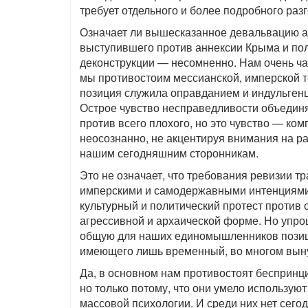
требует отдельного и более подробного раз
Означает ли вышесказанное девальвацию а
выступившего против аннексии Крыма и пол
деконструкции — несомненно. Нам очень ча
мы противостоим мессианской, имперской те
позиция служила оправданием и индульгенц
Острое чувство несправедливости объедин
против всего плохого, но это чувство — ко
неосознанно, не акцентируя внимания на р
нашим сегодняшним сторонникам.
Это не означает, что требования ревизии 
имперскими и самодержавными интенциями т
культурный и политический протест против
агрессивной и архаической форме. Но упро
общую для наших единомышленников позиц
имеющего лишь временный, во многом выну
Да, в основном нам противостоят беспринц
но только потому, что они умело использую
массовой психологии. И среди них нет сегод