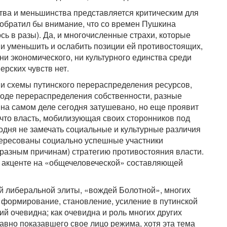
тва и меньшинства представляется критическим для
я обратил бы внимание, что со времен Пушкина
сь в разы). Да, и многочисленные страхи, которые
ии уменьшить и ослабить позиции ей противостоящих,
ни экономического, ни культурного единства среди
рских чувств нет.
 и схемы путинского перераспределения ресурсов,
иоде перераспределения собственности, разные
 на самом деле сегодня затушевано, но еще проявит
 что власть, мобилизующая своих сторонников под
одня не замечать социальные и культурные различия
нтересованы социально успешные участники
разным причинам) стратегию противостояния власти.
в акценте на «общечеловеческой» составляющей
ой либеральной элиты, «вождей Болотной», многих
а формирование, становление, усиление в путинской
й очевидна; как очевидна и роль многих других
авно показавшего свое лицо режима, хотя эта тема