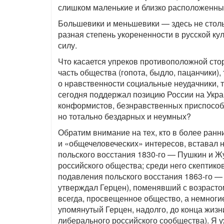
слишком маленькие и близко расположенные
Большевики и меньшевики — здесь не столь
разная степень укорененности в русской ку
силу.
Что касается упреков противоположной стор
часть общества (гопота, быдло, пацанчики)
о нравственности социальные неудачники, то
сегодня поддержал позицию России на Украи
конформистов, безнравственных приспособл
но тотально бездарных и неумных?
Обратим внимание на тех, кто в более ранн
и «общечеловеческих» интересов, вставал 
польского восстания 1830-го — Пушкин и Ж
российского общества; среди него скептиков
подавления польского восстания 1863-го — 
утверждал Герцен), поменявший с возрасто
всегда, просвещенное общество, а немногие
упомянутый Герцен, надолго, до конца жиз
либерального российского сообщества). Я уж