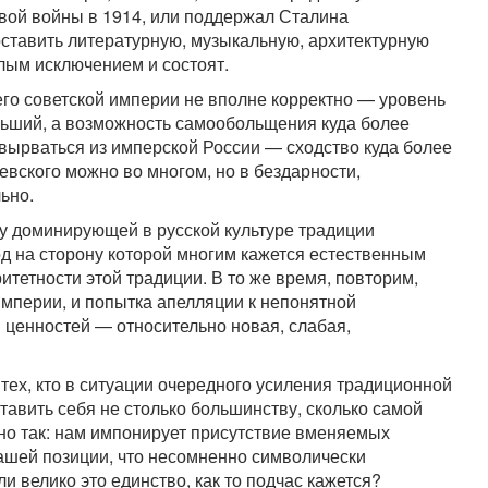
вой войны в 1914, или поддержал Сталина
оставить литературную, музыкальную, архитектурную
алым исключением и состоят.
его советской империи не вполне корректно — уровень
ьший, а возможность самообольщения куда более
 вырваться из имперской России — сходство куда более
вского можно во многом, но в бездарности,
ьно.
у доминирующей в русской культуре традиции
од на сторону которой многим кажется естественным
тетности этой традиции. В то же время, повторим,
империи, и попытка апелляции к непонятной
ценностей — относительно новая, слабая,
 тех, кто в ситуации очередного усиления традиционной
тавить себя не столько большинству, сколько самой
ьно так: нам импонирует присутствие вменяемых
ашей позиции, что несомненно символически
ли велико это единство, как то подчас кажется?