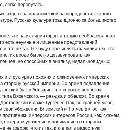
, легко перепутать.
ко акцент на политической разнородности, сколько
льтуре. Русская культура традиционно за большинство,
оне, что на их линии фронта только необразованная
, то есть неумные и лишенные представлений
 и это не так. Не буду перечислять фамилии тех, кто
не, их вроде бы легко дезавуировать как
енцев, не способных в анализу, недальновидных;
их и структурно похожих столкновениях имперских
на сторону русской империи. Во время подавления
уковский (как и большинство «просвещенного»
 типа Вяземского, — раз-два и обчелся). Во время
Достоевский и даже Тургенев (так, по крайней мере,
м свои убеждения Вяземский и Тютчев (плюс, как
 противники имперских интересов России, как, скажем,
ни, потеряли уважение и понимание со стороны
е не говорю, что из тех, кто впал в радостную