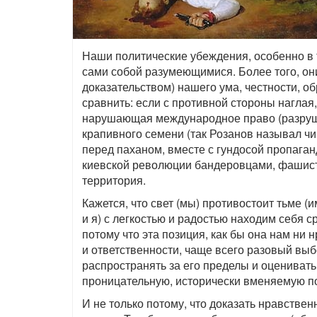
Наши политические убеждения, особенно в 
сами собой разумеющимися. Более того, он
доказательством) нашего ума, честности, об
сравнить: если с противной стороны наглая
нарушающая международное право (разрушая
крапивного семени (так Розанов называл ч
перед паханом, вместе с гундосой пропага
киевской революции бандеровцами, фашистам
территория.
Кажется, что свет (мы) противостоит тьме (им
и я) с легкостью и радостью находим себя с
потому что эта позиция, как бы она нам ни 
и ответственности, чаще всего разовый выб
распространять за его пределы и оцениват
проницательную, исторически вменяемую п
И не только потому, что доказать нравстве