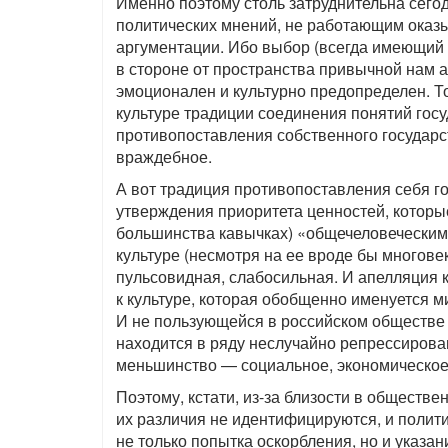
Именно поэтому столь затруднительна сег
политических мнений, не работающим оказы
аргументации. Ибо выбор (всегда имеющий 
в стороне от пространства привычной нам а
эмоционален и культурно предопределен. То
культуре традиции соединения понятий госу
противопоставления собственного государс
враждебное.
А вот традиция противопоставления себя г
утверждения приоритета ценностей, которы
большинства кавычках) «общечеловеческим
культуре (несмотря на ее вроде бы многове
пульсовидная, слабосильная. И апелляция к
к культуре, которая обобщенно именуется м
И не пользующейся в российском обществе а
находится в ряду неслучайно репрессирова
меньшинство — социальное, экономическое,
Поэтому, кстати, из-за близости в обществ
их различия не идентифицируются, и полит
не только попытка оскорбления, но и указан