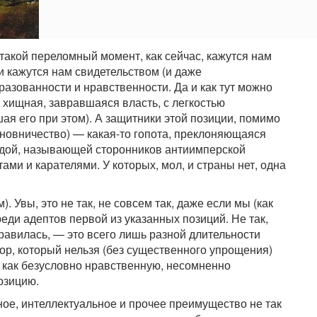
такой переломный момент, как сейчас, кажутся нам
и кажутся нам свидетельством (и даже
разованности и нравственности. Да и как тут можно
, хищная, завравшаяся власть, с легкостью
 его при этом). А защитники этой позиции, помимо
иновничество) — какая-то гопота, преклоняющаяся
ндой, называющей сторонников антиимперской
и и карателями. У которых, мол, и страны нет, одна
). Увы, это не так, не совсем так, даже если мы (как
реди адептов первой из указанных позиций. Не так,
нравилась, — это всего лишь разной длительности
ор, который нельзя (без существенного упрощения)
ь как безусловно нравственную, несомненно
озицию.
нное, интеллектуальное и прочее преимущество не так