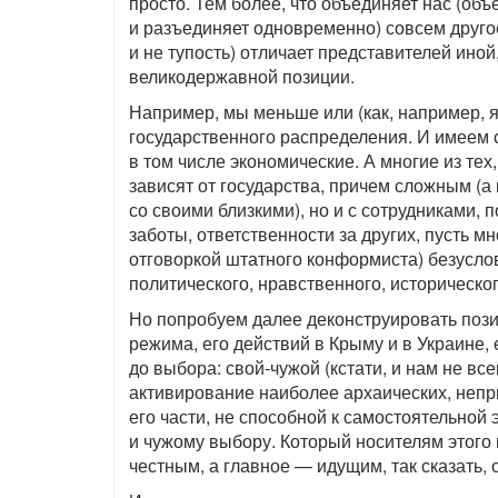
просто. Тем более, что объединяет нас (об
и разъединяет одновременно) совсем другое
и не тупость) отличает представителей иной,
великодержавной позиции.
Например, мы меньше или (как, например, я
государственного распределения. И имеем 
в том числе экономические. А многие из тех
зависят от государства, причем сложным (а 
со своими близкими), но и с сотрудниками, 
заботы, ответственности за других, пусть 
отговоркой штатного конформиста) безусло
политического, нравственного, историческо
Но попробуем далее деконструировать поз
режима, его действий в Крыму и в Украине,
до выбора: свой-чужой (кстати, и нам не вс
активирование наиболее архаических, непр
его части, не способной к самостоятельной
и чужому выбору. Который носителям этого
честным, а главное — идущим, так сказать, 