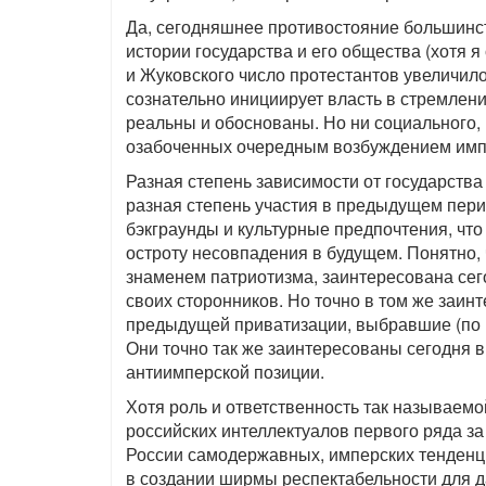
Да, сегодняшнее противостояние большинс
истории государства и его общества (хотя 
и Жуковского число протестантов увеличило
сознательно инициирует власть в стремлен
реальны и обоснованы. Но ни социального, 
озабоченных очередным возбуждением импе
Разная степень зависимости от государства
разная степень участия в предыдущем пер
бэкграунды и культурные предпочтения, что
остроту несовпадения в будущем. Понятно,
знаменем патриотизма, заинтересована сег
своих сторонников. Но точно в том же заи
предыдущей приватизации, выбравшие (по 
Они точно так же заинтересованы сегодня 
антиимперской позиции.
Хотя роль и ответственность так называем
российских интеллектуалов первого ряда з
России самодержавных, имперских тенденци
в создании ширмы респектабельности для д