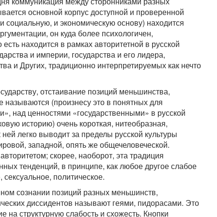
одня коммуникация между сторонниками разных
вается основной корпус доступной и проверенной
и социальную, и экономическую основу) находится
ргументации, он куда более психологичен,
 есть находится в рамках авторитетной в русской
дарства и империи, государства и его лидера,
тва и Других, традиционно интерпретируемых как нечто
осударству, отстаивание позиций меньшинства,
е называются (произнесу это в понятных для
и», над ценностями «государственными» в русской
ковую историю) очень короткая, нитеобразная,
 ней легко выводит за пределы русской культуры
ировой, западной, опять же общечеловеческой.
вторитетом; скорее, наоборот, эта традиция
нных тенденций, в принципе, как любое другое слабое
 сексуальное, политическое.
енном сознании позиций разных меньшинств,
ических диссидентов называют геями, пидорасами. Это
ие на структурную слабость и схожесть. Кнопки