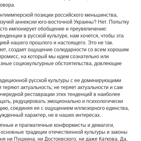
говора.
нтиимперской позиции российского меньшинства,
зучей аннексии юго-восточной Украины? Нет. Попытку
сто импонирует обобщение и преувеличение:
нденции в русской культуре, нам хочется, чтобы эта
ией нашего прошлого и настоящего. Это не так.
яет, создает ощущение солидарности со всем хорошим
мпромисс, на который мы идем сознательно или
азные социокультурные обстоятельства, довлеющие
традиционной русской культуры с ее доминирующими
еряют актуальность; не теряет актуальности и сам
 очередной реставрации этих тенденций в наиболее
щать, редуцировать эмоционально и психологически
ию, соединяя ее с ощущением иллюзорного единства,
жденный характер, не в наших интересах.
ипные и прагматичные конформисты и демагоги,
т основные традиции отечественной культуры и законы
ня ни Пушкина, ни Достоевского, ни даже Каткова. Да,