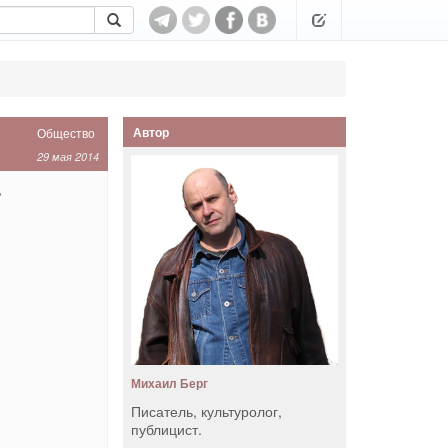
Автор
Общество
29 мая 2014
»
Михаил Берг
Писатель, культуролог,
публицист.