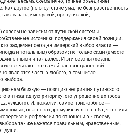
ъединяет весьма схематично, точнее объединяет
. Как другое (не отсутствие ума, не безнравственность
 так сказать, имперской, пропутинской,
) совсем не зависим от путинской системы
собственные источники поддержания своей позиции,
, кто разделяет сегодня имперский выбор власти —
иногда и тотальным) образом; не только сами (вместе
подчиненными и так далее. И эти резоны (резоны
многие посчитают это самой распространенной
вно являются частью любого, в том числе
го выбора.
ицию нам близкую — позицию неприятия путинского
 его антизападную риторику, его упрощение вопроса
егда чуждого). И, пожалуй, самое прискорбное —
имиримых, опасных и дремучих чувств в обществе или
 экспертизе и рефлексии по отношению к своему
 выбора так же кажется правильным, нравственным,
от души.