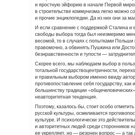
и яростную эйфорию в начале Первой миро
в строительстве коммунизма легко можно с
и прочие энциклопедии. Да из них они за м
И если сравнение с поддержкой Сталина и 
свободы выбора тогда был неизмеримо мен
весомой, то в случаях с попытками Польши
правомочно, а обвинять Пушкина или Достое
безнравственности и тупости — затруднител
Скорее всего, мы наблюдаем выбор в польз
тотальной государствоцентричности, перех
и правильным выбором именно ввиду автори
противопоставление себя государству, как 
большинству традиции «общечеловеческих» 
неавторитетная тенденция.
Поэтому, казалось бы, стоит особо отметить
русской культуры, осмеливается противопос
культуре. И психологически это действител
и авторитетных людей среди сторонников н
ее укрепляет, но — резонен вопрос — а так 