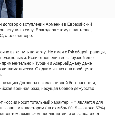
ан договор о вступлении Армении в Евразийский
он вступил в силу. Благодаря этому в пантеоне,
, стало четверо.
точно взглянуть на карту. Не имея с РФ общей границы,
й неласковыми. Если отношения ее с Грузией еще
о применительно к Турции и Азербайджану даже
дипломатически. С одним из них она вообще-то
.
анизацию Договора о коллективной безопасности,
сийская военная база, несущая боевое дежурство
от России носит тотальный характер. РФ является для
 и главным инвестором (на октябрь 2015 — около 57%).
четвертом армянском предприятии, и он заправляет