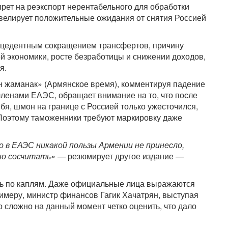
рет на реэкспорт нерентабельного для обработки
велирует положительные ожидания от снятия Россией
ецедентным сокращением трансфертов, причину
ой экономики, росте безработицы и снижении доходов,
я.
н жаманак» (Армянское время), комментируя падение
членами ЕАЭС, обращает внимание на то, что после
бя, шмон на границе с Россией только ужесточился,
 Поэтому таможенники требуют маркировку даже
о в ЕАЭС никакой пользы Армении не принесло,
но сосчитать»
— резюмирует другое издание —
ть по каплям. Даже официальные лица выражаются
римеру, министр финансов Гагик Хачатрян, выступая
о сложно на данный момент четко оценить, что дало