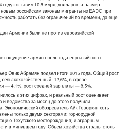
4 году составил 10,8 млрд. долларов, а размер
по новым российским законам мигранты из ЕАЭС при
ожность работать без ограничений по времени, да еще
аждан Армении были не против евроазийской
ает ощущение армян после года евроазийского
ьер Овик Абрамян подвел итоги 2015 года. Общий рост
 сельскохозяйственный- 12,6%, в сфере
я — 4,1%, рост средней зарплаты — 8,5%.
нилось в этих цифрах, и реальный рост оценивает
и ведомства за месяц до этого получили
а. Экономический обозреватель Айк Геворкян хоть
овлены только двумя секторами: горнорудной
тацию Техутского месторождения) и аграрным
ти в минувшем году. Объем хозяйства страны столь