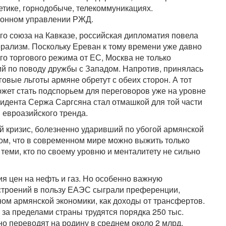
етике, горнодобыче, телекоммуникациях.
сионном управлении РЖД.
го союза на Кавказе, российская дипломатия повела
ерализм. Поскольку Ереван к тому времени уже давно
ого торгового режима от ЕС, Москва не только
ий по поводу дружбы с Западом. Напротив, принялась
рговые льготы армяне обретут с обеих сторон. А тот
ожет стать подспорьем для переговоров уже на уровне
зидента Сержа Саргсяна стал отмашкой для той части
 евроазийского тренда.
 кризис, болезненно ударивший по убогой армянской
том, что в современном мире можно выжить только
теми, кто по своему уровню и менталитету не сильно
я цен на нефть и газ. Но особенно важную
строений в пользу ЕАЭС сыграли преференции,
м армянской экономики, как доходы от трансфертов.
и за пределами страны трудятся порядка 250 тыс.
о переводят на родину в среднем около 2 млрд.