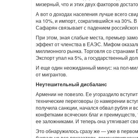
мизерный, что и этих двух факторов достато
А вот о доходах населения лучше всего сви
на 10%, и импорт, сократившийся на 30%. В
Сафарян связывает с падением российского
При этом, зная слабые места, премьер за
эффект от членства в ЕАЭС. Мифом оказали
миллионного рынка. Торговля со странами 
Экспорт упал на 5%, а государственный долг
И еще один неожиданный минус: на пол-ми
от мигрантов.
Неутешительный дисбаланс
Армении не повезло. Ее угораздило вступит
технические переговоры (о намерении вступ
получила санкции, начался обвал рубля и в
конфетками всяческих благ и преимуществ, то
ее заложниками. И теперь она утягивает сво
Это обнаружилось сразу же — уже в первом 
буквально все показатели, демонстрирующи