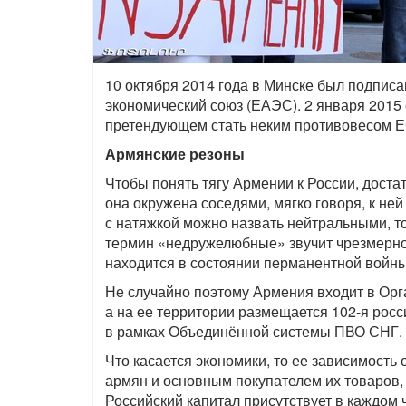
10 октября 2014 года в Минске был подпис
экономический союз (ЕАЭС). 2 января 2015 
претендующем стать неким противовесом ЕС
Армянские резоны
Чтобы понять тягу Армении к России, доста
она окружена соседями, мягко говоря, к не
с натяжкой можно назвать нейтральными, т
термин «недружелюбные» звучит чрезмерно 
находится в состоянии перманентной войны
Не случайно поэтому Армения входит в Орг
а на ее территории размещается 102-я рос
в рамках Объединённой системы ПВО СНГ.
Что касается экономики, то ее зависимость 
армян и основным покупателем их товаров,
Российский капитал присутствует в каждом 