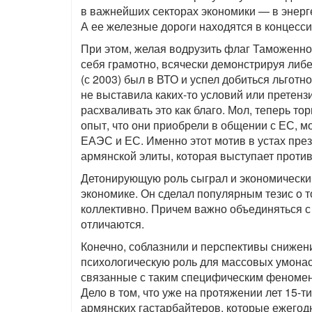
в важнейших секторах экономики — в энерг
А ее железные дороги находятся в концес
При этом, желая водрузить флаг Таможенно
себя грамотно, всячески демонстрируя либ
(с 2003) был в ВТО и успел добиться льготн
не выставила каких-то условий или претенз
расхваливать это как благо. Мол, теперь то
опыт, что они приобрели в общении с ЕС, м
ЕАЭС и ЕС. Именно этот мотив в устах пре
армянской элиты, которая выступает против
Детонирующую роль сыграл и экономический
экономике. Он сделал популярным тезис о 
коллективно. Причем важно объединяться с 
отличаются.
Конечно, соблазнили и перспективы снижени
психологическую роль для массовых умона
связанные с таким специфическим феномено
Дело в том, что уже на протяжении лет 15-т
армянских гастарбайтеров, которые ежегодн