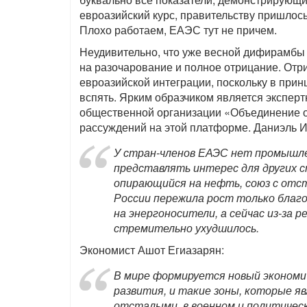
евроазийский курс, правительству пришлос
Плохо работаем, ЕАЭС тут не причем.
Неудивительно, что уже весной дифирамбы 
на разочарование и полное отрицание. Отр
евроазийской интеграции, поскольку в прин
вспять. Ярким образчиком является экспер
общественной организации «Объединение о
рассуждений на этой платформе. Даниэль И
У стран-членов ЕАЭС нет промышле
представлять интерес для других с
опирающийся на нефть, союз с отст
России пережила рост только благ
на энергоносители, а сейчас из-за 
стремительно ухудшилось.
Экономист Ашот Егиазарян:
В мире формируется новый экономич
развития, и такие зоны, которые 
отсталыми, в военном и политическ