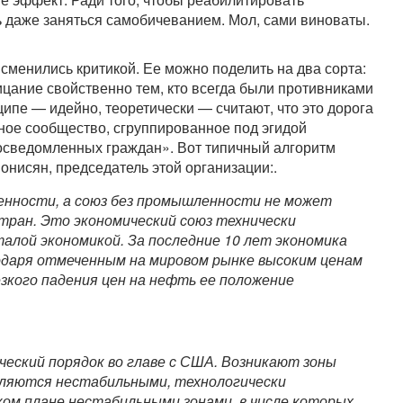
ь даже заняться самобичеванием. Мол, сами виноваты.
сменились критикой. Ее можно поделить на два сорта:
ицание свойственно тем, кто всегда были противниками
ципе — идейно, теоретически — считают, что это дорога
тное сообщество, сгруппированное под эгидой
сведомленных граждан». Вот типичный алгоритм
онисян, председатель этой организации:.
нности, а союз без промышленности не может
тран. Это экономический союз технически
алой экономикой. За последние 10 лет экономика
одаря отмеченным на мировом рынке высоким ценам
резкого падения цен на нефть ее положение
еский порядок во главе с США. Возникают зоны
являются нестабильными, технологически
ом плане нестабильными зонами, в числе которых