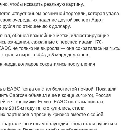
чно, чтобы исказить реальную картину.
детельствует объем розничной торговли, которая упала
 свою очередь, их падение другой эксперт Ашот
 рубля по отношению к доллару.
молчал, обошел важнейшие метки, иллюстрирующие
сь ожидания, связанные с перспективами 170-
ЕАЭС не только не выросла — она сократилась на 15%.
 страны вырос с 4,4 до 5 млрд долларов.
ллиарда долларов сократились поступления
ь в ЕАЭС, когда он стал болотистой почвой. Пока шли
ить Саргсян объявил еще в конце 2013-го), Россия
сей ее экономики. Если в ЕАЭС она заманивала
 в 2015-м году те, кто купились, стали
их партнеров в трясину кризиса вместе с собой.
квартале, по итогам полугодия, когда стали рушиться
е эффект. Ради того, чтобы реабилитировать