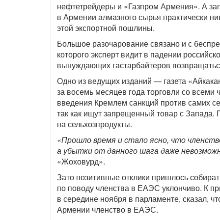
нефтетрейдеры и «Газпром Армения». А зап
в Армении алмазного сырья практически ни
этой экспортной пошлины.
Большое разочарование связано и с беспр
которого эксперт видит в падении российск
вынуждающих гастарбайтеров возвращатьс
Одно из ведущих изданий — газета «Айкака
за восемь месяцев года торговли со всеми 
введения Кремлем санкций против самих се
так как ищут запрещенный товар с Запада.
на сельхозпродукты.
«Прошло время и стало ясно, что членств
а убытки от данного шага даже невозмож
«Жоховурд».
Зато позитивные отклики пришлось собира
по поводу членства в ЕАЭС уклончиво. К п
в середине ноября в парламенте, сказал, чт
Армении членство в ЕАЭС.