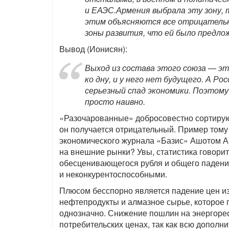
и ЕАЭС.Армения выбрала эту зону, 
этим объясняются все отрицатель
зоны развития, что ей было предло
Вывод (Ионисян):
Выход из состава этого союза — эт
ко дну, и у него нет будущего. А Ро
серьезный спад экономики. Поэтому
просто наивно.
«Разочарованные» добросовестно сортируют
он получается отрицательный. Пример том
экономического журнала «Базис» Ашотом А
на внешние рынки? Увы, статистика говорит 
обесценивающегося рубля и общего падени
и неконкурентоспособными.
Плюсом бесспорно является падение цен из
нефтепродукты и алмазное сырье, которое 
однозначно. Снижение пошлин на энергорес
потребительских ценах, так как всю допол