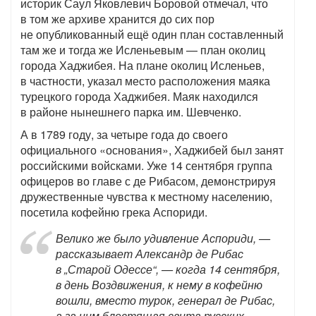
историк Саул Яковлевич Боровой отмечал, что
в том же архиве хранится до сих пор
не опубликованный ещё один план составленный
там же и тогда же Исленьевым — план околиц
города Хаджибея. На плане околиц Исленьев,
в частности, указал место расположения маяка
турецкого города Хаджибея. Маяк находился
в районе нынешнего парка им. Шевченко.
А в 1789 году, за четыре года до своего
официального «основания», Хаджибей был занят
российскими войсками. Уже 14 сентября группа
офицеров во главе с де Рибасом, демонстрируя
дружественные чувства к местному населению,
посетила кофейню грека Аспориди.
Велико же было удивление Аспориди, —
рассказывает Александр де Рибас
в „Старой Одессе“, — когда 14 сентября,
в день Воздвижения, к нему в кофейню
вошли, вместо турок, генерал де Рибас,
а за ним блестящая свита русских