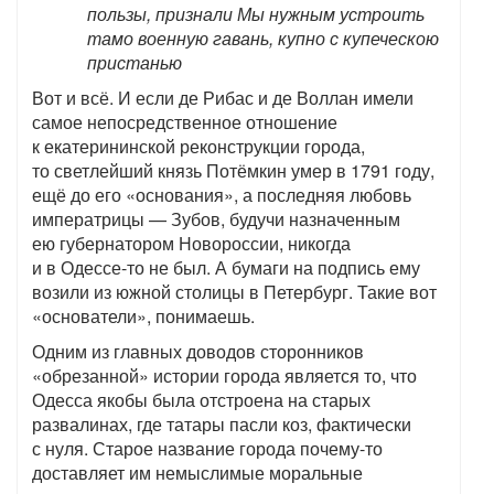
пользы, признали Мы нужным устроить
тамо военную гавань, купно с купеческою
пристанью
Вот и всё. И если де Рибас и де Воллан имели
самое непосредственное отношение
к екатерининской реконструкции города,
то светлейший князь Потёмкин умер в 1791 году,
ещё до его «основания», а последняя любовь
императрицы — Зубов, будучи назначенным
ею губернатором Новороссии, никогда
и в Одессе-то не был. А бумаги на подпись ему
возили из южной столицы в Петербург. Такие вот
«основатели», понимаешь.
Одним из главных доводов сторонников
«обрезанной» истории города является то, что
Одесса якобы была отстроена на старых
развалинах, где татары пасли коз, фактически
с нуля. Старое название города почему-то
доставляет им немыслимые моральные