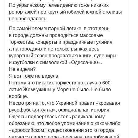
По украинскому телевидению тоже никаких
репортажей про круглый юбилей южной столицы
не наблюдалось.
По самой элементарной логике, в этот день
в городе должны проводиться массовые
торжества, концерты и праздничные гуляния,
а на городских и не только рынках весь
курортный сезон продаваться книги, сувениры
и футболки с символикой «Одесса-600».
Не видели?
Я вот тоже не видела.
Потому что никаких торжеств по случаю 600-
летия Жемчужины у Моря не было. Не было
вообще.
Несмотря на то, что Украиной правит «кровавая
русофобская хунта», официальная история
Одессы подверглась столь радикальному
обрезанию, что любое упоминание о каком-либо
«дороссийском» существовании этого города
является своего рода «ересью», оскорбляющей