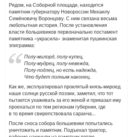
Рядом, на Соборной площади, находится
памятник губернатору Новороссии Михаилу
Семёновичу Воронцову. С ним связана весьма
любопытная история. После установления
власти большевиков первоначально постамент
памятника «украсила» знаменитая пушкинская
эпиграмма:
Полу-милорд, полу-купец,
Полу-мудрец, полу-невежда,
Полу-подлец, но есть надежда,
Что будет полным наконец.
Как же, эксплуатировал проклятый князь-мироед
наше солнце русской поэзии, заметил, что тот
пытается ухаживать за его женой и приказал ему
проехаться по тем регионам губернии, где
в то время свирепствовала саранча...
После сноса собора большевики попытались
уничтожить и памятник. Подъехал трактор,
рабочие накинули на памятник петлю