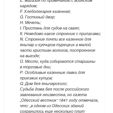
Е. магазин по примечанию с воинским
нарядом;
F. Хлебопекарня казенная;
G. Гостиный двор;
Н. Мечеть;
I. Пристань для судов на сваях;
К. Неведомо какое строение с припасами;
N. Строение почти все казенное для
янычар и куечиров турецких а малой
части христиан волохов, построенное
на выезде;
О. Место, куда собираются старшины
в торговые дни;
Р. Особливые казенные лавки для
приезжих купцов;
Q. Дом бея янычарского;
Судьба дома бея после российского
завоевания неизвестна, но газета
„Одесский вестник“ 1841 году отмечала,
что: „в одном из Одесских зданий
сохранилось еще несколько плит