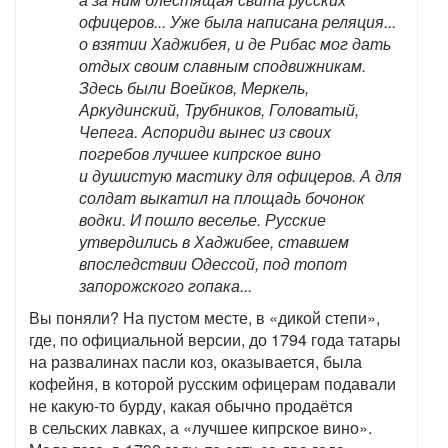
офицеров... Уже была написана реляция...
о взятии Хаджибея, и де Рибас мог дать
отдых своим славным сподвижникам.
Здесь были Воейков, Меркель,
Аркудинский, Трубников, Головатый,
Чепега. Аспориди вынес из своих
погребов лучшее кипрское вино
и душистую мастику для офицеров. А для
солдат выкатил на площадь бочонок
водки. И пошло веселье. Русские
утвердились в Хаджибее, ставшем
впоследствии Одессой, под топот
запорожского гопака...
Вы поняли? На пустом месте, в «дикой степи»,
где, по официальной версии, до 1794 года татары
на развалинах пасли коз, оказывается, была
кофейня, в которой русским офицерам подавали
не какую-то бурду, какая обычно продаётся
в сельских лавках, а «лучшее кипрское вино».