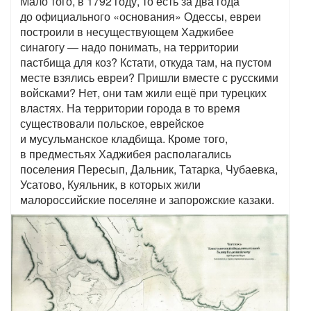
Мало того, в 1792 году, то есть за два года
до официального «основания» Одессы, евреи
построили в несуществующем Хаджибее
синагогу — надо понимать, на территории
пастбища для коз? Кстати, откуда там, на пустом
месте взялись евреи? Пришли вместе с русскими
войсками? Нет, они там жили ещё при турецких
властях. На территории города в то время
существовали польское, еврейское
и мусульманское кладбища. Кроме того,
в предместьях Хаджибея располагались
поселения Пересып, Дальник, Татарка, Чубаевка,
Усатово, Куяльник, в которых жили
малороссийские поселяне и запорожские казаки.