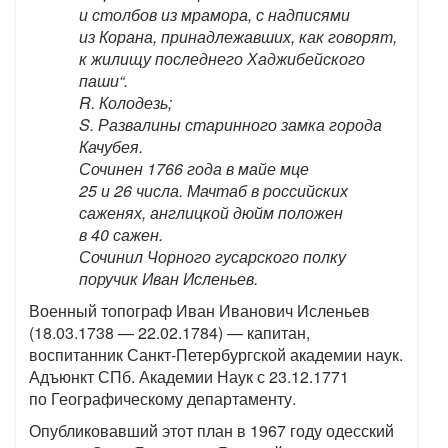
и столбов из мрамора, с надписями
из Корана, принадлежавших, как говорят,
к жилищу последнего Хаджибейского
паши“.
R. Колодезь;
S. Развалины старинного замка города
Качубея.
Сочинен 1766 года в майе мце
25 и 26 числа. Мачтаб в российских
саженях, англицкой дюйм положен
в 40 сажен.
Сочинил Чорного гусарского полку
поручик Иван Исленьев.
Военный топограф Иван Иванович Исленьев
(18.03.1738 — 22.02.1784) — капитан,
воспитанник Санкт-Петербургской академии наук.
Адъюнкт СПб. Академии Наук с 23.12.1771
по Географическому департаменту.
Опубликовавший этот план в 1967 году одесский