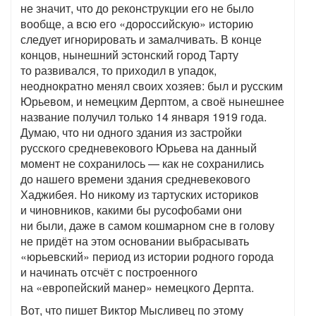
не значит, что до реконструкции его не было
вообще, а всю его «дороссийскую» историю
следует игнорировать и замалчивать. В конце
концов, нынешний эстонский город Тарту
то развивался, то приходил в упадок,
неоднократно менял своих хозяев: был и русским
Юрьевом, и немецким Дерптом, а своё нынешнее
название получил только 14 января 1919 года.
Думаю, что ни одного здания из застройки
русского средневекового Юрьева на данный
момент не сохранилось — как не сохранились
до нашего времени здания средневекового
Хаджибея. Но никому из тартуских историков
и чиновников, какими бы русофобами они
ни были, даже в самом кошмарном сне в голову
не придёт на этом основании выбрасывать
«юрьевский» период из истории родного города
и начинать отсчёт с построенного
на «европейский манер» немецкого Дерпта.
Вот, что пишет Виктор Мысливец по этому