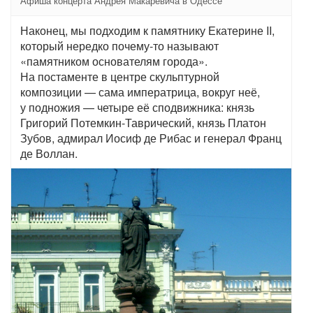
Афиша концерта Андрея Макаревича в Одессе
Наконец, мы подходим к памятнику Екатерине II,
который нередко почему-то называют
«памятником основателям города».
На постаменте в центре скульптурной
композиции — сама императрица, вокруг неё,
у подножия — четыре её сподвижника: князь
Григорий Потемкин-Таврический, князь Платон
Зубов, адмирал Иосиф де Рибас и генерал Франц
де Воллан.