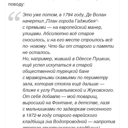
поводу:
Это уже потом, в 1794 году, Де Волан
начертил „План города Гаджибея“-
с прямыми — на европейский манер,
улицами. Абсолютно всё старое
сносилось, и на его месте строилось всё
по- новому. Что бы от старого и памяти
не осталось.
Но, например, живший в Одессе Пушкин,
ещё успел искупаться в старой
общественной турецкой бане
с мраморными скамьями по периметру
зала, которая стояла ещё дальше —
ближе к углу Ришельевской и Жуковского.
От себя добавлю — мой товарищ,
выросший на Фонтане, в детстве, лазя
с мальчишками по задворкам снесенного
в 1972-м году старого еврейского
кладбища (на Водопроводной — напротив
второго христианского кладбища),