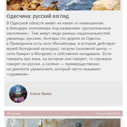
Одесчина: русский взгляд
В Одесской области живёт не какая-то намешанная
в блендере этнохимера под названием «русскоязычное
население». Там живут люди разных национальностей:
украинцы, русские, болгары (по дороге из Одессы
в Приморское есть село Михайловка, в котором действует
музей болгарской культуры), гагаузы (основной центр —
село Камрат в Молдове) и собственно молдаване. Если
говорить про язык, на котором они говорят, то горожане
говорят по-русски, а селяне — преимущественно
на диалекте украинского, который часто называют
«суржиком».
Елена Ярова
Политика
16 сентября 2015