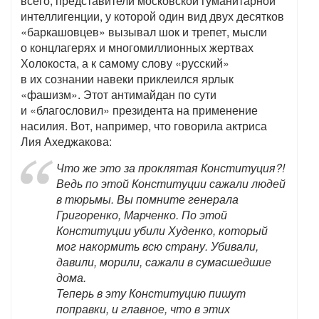
всего, представители московской гуманитарной
интеллигенции, у которой один вид двух десятков
«баркашовцев» вызывал шок и трепет, мысли
о концлагерях и многомиллионных жертвах
Холокоста, а к самому слову «русский»
в их сознании навеки приклеился ярлык
«фашизм». Этот антимайдан по сути
и «благословил» президента на применение
насилия. Вот, например, что говорила актриса
Лия Ахеджакова:
Что же это за проклятая Конституция?!
Ведь по этой Конституции сажали людей
в тюрьмы. Вы помните генерала
Григоренко, Марченко. По этой
Конституции убили Худенко, который
мог накормить всю страну. Убивали,
давили, морили, сажали в сумасшедшие
дома.
Теперь в эту Конституцию пишут
поправки, и главное, что в этих