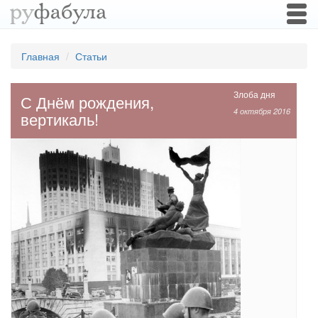
Togg
navi
Главная
Статьи
Злоба дня
С Днём рождения,
4 октября 2016
вертикаль!