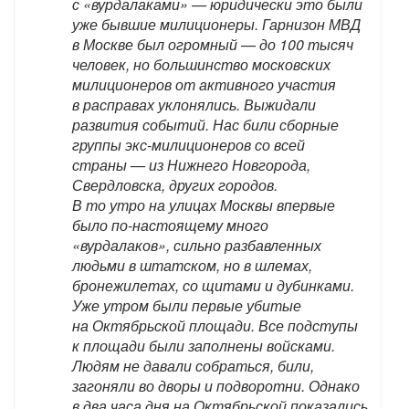
с «вурдалаками» — юридически это были
уже бывшие милиционеры. Гарнизон МВД
в Москве был огромный — до 100 тысяч
человек, но большинство московских
милиционеров от активного участия
в расправах уклонялись. Выжидали
развития событий. Нас били сборные
группы экс-милиционеров со всей
страны — из Нижнего Новгорода,
Свердловска, других городов.
В то утро на улицах Москвы впервые
было по-настоящему много
«вурдалаков», сильно разбавленных
людьми в штатском, но в шлемах,
бронежилетах, со щитами и дубинками.
Уже утром были первые убитые
на Октябрьской площади. Все подступы
к площади были заполнены войсками.
Людям не давали собраться, били,
загоняли во дворы и подворотни. Однако
в два часа дня на Октябрьской показались