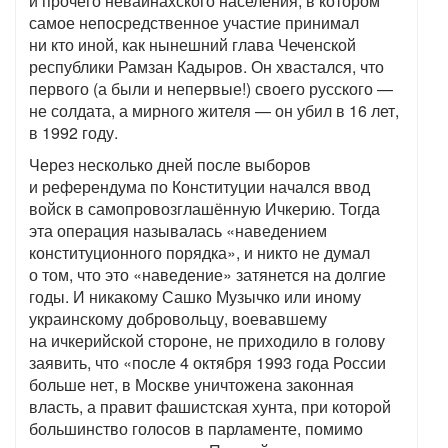
и прочего невайнахского населения, в котором
самое непосредственное участие принимал
ни кто иной, как нынешний глава Чеченской
республики Рамзан Кадыров. Он хвастался, что
первого (а были и непервые!) своего русского —
не солдата, а мирного жителя — он убил в 16 лет,
в 1992 году.
Через несколько дней после выборов
и референдума по Конституции начался ввод
войск в самопровозглашённую Ичкерию. Тогда
эта операция называлась «наведением
конституционного порядка», и никто не думал
о том, что это «наведение» затянется на долгие
годы. И никакому Сашко Музычко или иному
украинскому добровольцу, воевавшему
на ичкерийской стороне, не приходило в голову
заявить, что «после 4 октября 1993 года России
больше нет, в Москве уничтожена законная
власть, а правит фашистская хунта, при которой
большинство голосов в парламенте, помимо