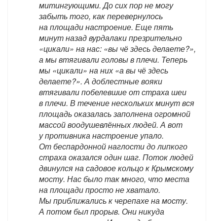
митингующими. До сих пор не могу
забыть того, как перевернулось
на площади настроение. Еще пять
минут назад вурдалаки презрительно
«цикали» на нас: «вы чё здесь делаете?»,
а мы втягивали головы в плечи. Теперь
мы «цикали» на них «а вы чё здесь
делаете?». А доблестные вояки
втягивали побелевшие от страха шеи
в плечи. В течение нескольких минут вся
площадь оказалась заполнена огромной
массой воодушевлённых людей. А вот
у противника настроение упало.
От беспардонной наглости до липкого
страха оказался один шаг. Поток людей
двинулся на садовое кольцо к Крымскому
мосту. Нас было так много, что места
на площади просто не хватало.
Мы приближались к черепахе на мосту.
А потом был прорыв. Они никуда