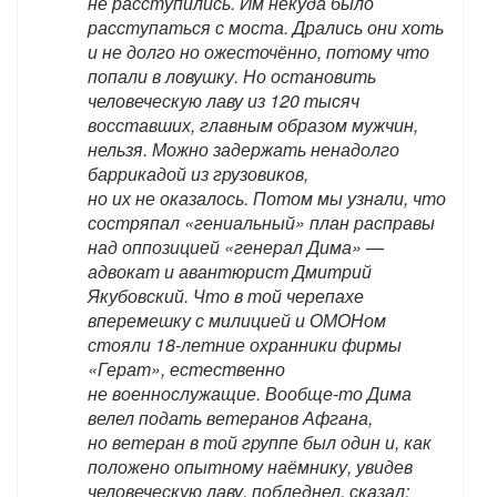
не расступились. Им некуда было
расступаться с моста. Дрались они хоть
и не долго но ожесточённо, потому что
попали в ловушку. Но остановить
человеческую лаву из 120 тысяч
восставших, главным образом мужчин,
нельзя. Можно задержать ненадолго
баррикадой из грузовиков,
но их не оказалось. Потом мы узнали, что
состряпал «гениальный» план расправы
над оппозицией «генерал Дима» —
адвокат и авантюрист Дмитрий
Якубовский. Что в той черепахе
вперемешку с милицией и ОМОНом
стояли 18-летние охранники фирмы
«Герат», естественно
не военнослужащие. Вообще-то Дима
велел подать ветеранов Афгана,
но ветеран в той группе был один и, как
положено опытному наёмнику, увидев
человеческую лаву, побледнел, сказал: