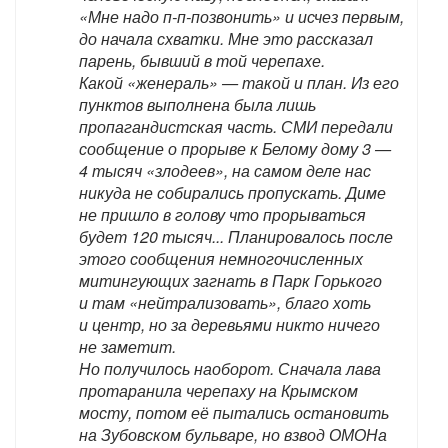
«Мне надо п-п-позвонить» и исчез первым,
до начала схватки. Мне это рассказал
парень, бывший в той черепахе.
Какой «женераль» — такой и план. Из его
пунктов выполнена была лишь
пропагандистская часть. СМИ передали
сообщение о прорыве к Белому дому 3 —
4 тысяч «злодеев», на самом деле нас
никуда не собирались пропускать. Диме
не пришло в голову что прорываться
будет 120 тысяч... Планировалось после
этого сообщения немногочисленных
митингующих загнать в Парк Горького
и там «нейтрализовать», благо хоть
и центр, но за деревьями никто ничего
не заметит.
Но получилось наоборот. Сначала лава
протаранила черепаху на Крымском
мосту, потом её пытались остановить
на Зубовском бульваре, но взвод ОМОНа