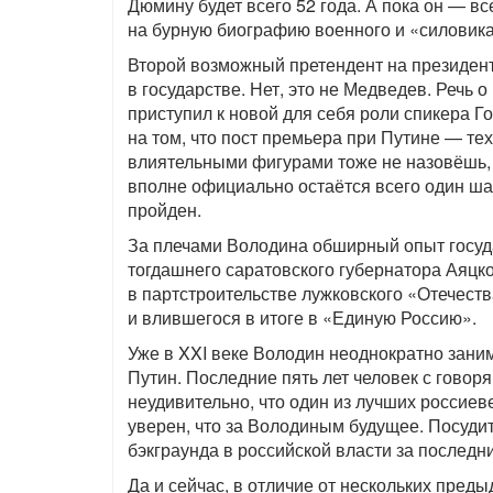
Дюмину будет всего 52 года. А пока он — в
на бурную биографию военного и «силовика»
Второй возможный претендент на президент
в государстве. Нет, это не Медведев. Речь
приступил к новой для себя роли спикера Г
на том, что пост премьера при Путине — те
влиятельными фигурами тоже не назовёшь, 
вполне официально остаётся всего один шаг
пройден.
За плечами Володина обширный опыт госуда
тогдашнего саратовского губернатора Аяцко
в партстроительстве лужковского «Отечест
и влившегося в итоге в «Единую Россию».
Уже в XXI веке Володин неоднократно заним
Путин. Последние пять лет человек с гово
неудивительно, что один из лучших росси
уверен, что за Володиным будущее. Посудит
бэкграунда в российской власти за последни
Да и сейчас, в отличие от нескольких пред