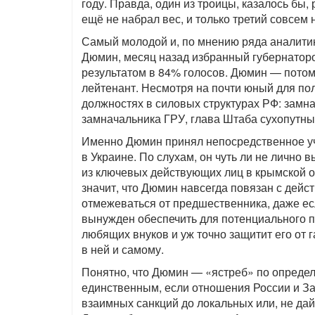
году. Правда, один из троицы, казалось бы,
ещё не набрал вес, и только третий совсем
Самый молодой и, по мнению ряда аналитик
Дюмин, месяц назад избранный губернаторо
результатом в 84% голосов. Дюмин — потом
лейтенант. Несмотря на почти юный для по
должностях в силовых структурах РФ: замн
замначальника ГРУ, глава Штаба сухопутны
Именно Дюмин принял непосредственное уч
в Украине. По слухам, он чуть ли не лично 
из ключевых действующих лиц в крымской о
значит, что Дюмин навсегда повязан с дейс
отмежеваться от предшественника, даже есл
вынужден обеспечить для потенциального п
любящих внуков и уж точно защитит его от 
в ней и самому.
Понятно, что Дюмин — «ястреб» по определ
единственным, если отношения России и Зап
взаимных санкций до локальных или, не дай