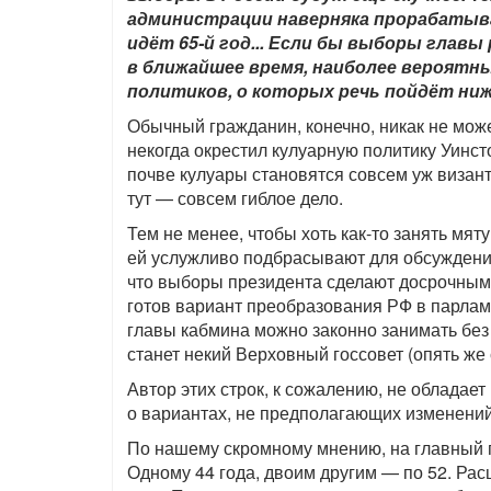
администрации наверняка прорабатыва
идёт 65-й год... Если бы выборы глав
в ближайшее время, наиболее вероятн
политиков, о которых речь пойдёт ниж
Обычный гражданин, конечно, никак не може
некогда окрестил кулуарную политику Уинсто
почве кулуары становятся совсем уж визан
тут — совсем гиблое дело.
Тем не менее, чтобы хоть как-то занять мя
ей услужливо подбрасывают для обсуждени
что выборы президента сделают досрочными 
готов вариант преобразования РФ в парла
главы кабмина можно законно занимать без
станет некий Верховный госсовет (опять же 
Автор этих строк, к сожалению, не обладае
о вариантах, не предполагающих изменений
По нашему скромному мнению, на главный по
Одному 44 года, двоим другим — по 52. Рас