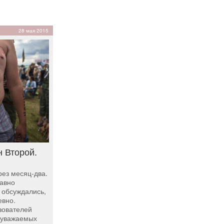
28 мая 2015
 Второй.
ез месяц-два.
давно
 обсуждались,
евно.
зователей
х уважаемых