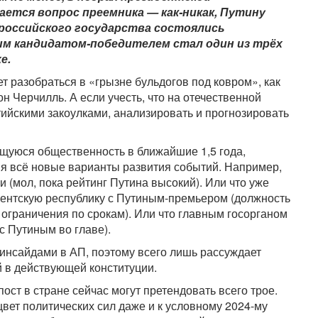
ется вопрос преемника — как-никак, Путину
ы российского государства состоялись
ым кандидатом-победителем стал один из трёх
е.
т разобраться в «грызне бульдогов под ковром», как
н Черчилль. А если учесть, что на отечественной
тийскими закоулками, анализировать и прогнозировать
тущуюся общественность в ближайшие 1,5 года,
я всё новые варианты развития событий. Например,
(мол, пока рейтинг Путина высокий). Или что уже
ментскую республику с Путиным-премьером (должность
 ограничения по срокам). Или что главным госорганом
с Путиным во главе).
т инсайдами в АП, поэтому всего лишь рассуждает
 в действующей конституции.
ст в стране сейчас могут претендовать всего трое.
цвет политических сил даже и к условному 2024-му