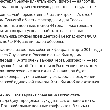
 растерял былую влиятельность, другой — напротив,
 недавно получил ключевую должность в государстве.
ов, самый перспективный из этих трёх — Алексей
м Тульской области с рекордным для России
ственный военный, в свои 44 года — уже генерал-
литика возраст успел поработать на ключевых
ачальника службы президентской безопасности ФСО,
х войск РФ, замминистра обороны.
астие в известных событиях февраля-марта 2014 года
вывез Януковича в Россию и он же был одним
перации. А это очень важная черта биографии — это
твующей элитой. То есть при всём желании не сможет
и такое желание возникнет. А значит, он будет
енсионера Путина спокойную старость в окружении
гаагской одиночной камеры. Хотя бы чтоб не оказаться
ению. Этот вариант преемника может стать
ада будут продолжать ухудшаться: от нового витка
 Бог, глобальных военных конфликтов. В 2024-м