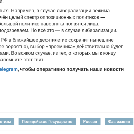
й.
иться. Например, в случае либерализации режима
лечён целый спектр оппозиционных политиков —
 большой политике наверняка появятся лица,
подозреваем. Но всё это — в случае либерализации.
а РФ в ближайшее десятилетие сохранит нынешние
ее вероятно), выбор «преемника» действительно будет
и. Во всяком случае, из тех, о которых мы к концу
запомните этот твит.
elegram
, чтобы оперативно получать наши новости
етизм
Полицейское Государство
Россия
Фашизация