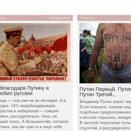
тво
1 сентября 2014
Общество
 благодаря Путину я
Путин Первый. Путин
юбил русских
Путин Третий...
ица — она уже не во взглядах. А в
Владимир Путин умрет чер
одах. 14% жидобандеровцев,
Если помните, совсем не
растов и либералов — говорят
подобные предположения
ойно, рассудительно, тихо, не
и вполне серьезно, ежедн
шая голос. А большинство, которое
В частной переписке поль
утина, оно же орет и в лицо тебе
соцсетей, в рассуждения