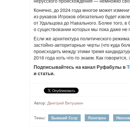
нерусского происхождения — немножко сво
Конечно, до 2024 года многое может измен
из рукавов Игроков обязательно будет изв
от Удальцова до Навального. Более того, в
о существовании которых мы пока даже не 
Если же архитектура политического режим
застойно-авторитарные черты (что куда бол
происходить между этими тремя кандидатурам
2016 года хоть что-то знаем. Как говорится, 
Подписывайтесь на канал Руфабулы в
T
и статьи.
Автор:
Дмитрий Витушкин
Темы:
Бывший Ссср
Лохотрон
Неосов