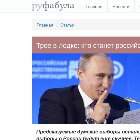
Главная
Новости
Главная
Статьи
Трое в лодке: кто станет росси
Предсказуемые думские выборы остали
выборы в России будут ещё скучнее. Те