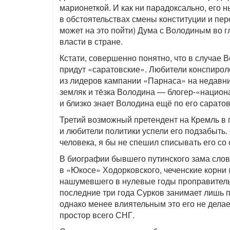
марионеткой. И как ни парадоксально, его
в обстоятельствах смены конституции и пе
может на это пойти) Дума с Володиным во 
власти в стране.
Кстати, совершенно понятно, что в случае 
придут «саратовские». Любители конспироло
из лидеров кампании «Парнаса» на недавни
земляк и тёзка Володина — блогер-«национ
и близко знает Володина ещё по его сарато
Третий возможный претендент на Кремль в 
и любители политики успели его подзабыть.
человека, я бы не спешил списывать его со
В биографии бывшего путинского зама слов
в «Юкосе» Ходорковского, чеченские корни
нашумевшего в нулевые годы проправител
последние три года Сурков занимает лишь
однако менее влиятельным это его не делае
простор всего СНГ.