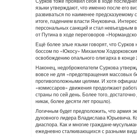
Сурков тоже проявил себя в ходе последне
языки утверждают, что именно после его ви
развиваться по наименее предсказуемому с
итоге, падением власти Януковича. Интерес
персональных санкций и стал невъездным в
от Путина в ходе переговоров «Нормандской
Ещё более злые языки говорят, что Сурков
боссом по «Юкосу» Михаилом Ходорковским
освобождению опального олигарха в конце 
Наконец, недоброжелатели Суркова утвержд
вовсе не для «предотвращения массовых бе
противоположными целями. И хотя официа
«комиссаров» движения продолжают работат
страны по сей день. Более того, достаточно
никак, более десяти лет прошло).
Логичным будет предположить, что армия э
духовного лидера Владислава Юрьевича. Кс
диаспора. Как и многие граждане-мусульма
ежедневно сталкивающихся с разными вида