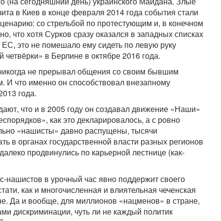
го (на сегодняшний день) украинского Майдана. Злые
зита в Киев в конце февраля 2014 года события стали
ценарию: со стрельбой по протестующим и, в конечном
но, что хотя Сурков сразу оказался в западных списках
 ЕС, это не помешало ему сидеть по левую руку
 четвёрки» в Берлине в октябре 2016 года.
 никогда не прерывал общения со своим бывшим
. И что именно он способствовал внезапному
2013 года.
ают, что и в 2005 году он создавал движение «Наши»
спорядков», как это декларировалось, а с ровно
льно «нашисты» давно распущены, тысячи
ь в органах государственной власти разных регионов
 далеко продвинулись по карьерной лестнице (как-
кс-нашистов в урочный час явно поддержит своего
тати, как и многочисленная и влиятельная чеченская
не. Да и вообще, для миллионов «нацменов» в стране,
ми дискриминации, чуть ли не каждый политик