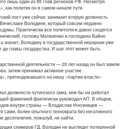
сего лишь один из 85 глав регионов РФ. Несмотря
, как политик он в самом начале пути.
ский пост уже сейчас занимает вторую должность
 о Вячеславе Володине, который совсем недавно
осдумы. Практически все политологи давно сходятся
хнический, госпожу Матвиенко и господина Вайно
а значит, Володину в государственной иерархии уже
 до главы государства. И шаг этот может быть
рственной деятельности — 20 лет назад он был замом
ва, затем принимал активное участие
ва», претендовавшего на нишу «партии власти»
ал должности путинского зама, кем бы ни работал
рящей фамилией фактически руководил АП. В общем,
еведов внутри страны — Владислав Иноземцев —
е сами, более опытного технократа без негативного
е десятилетия, пожалуй, не найти.
ыдущих спикеров ГД, Володин не выглядит потерянной