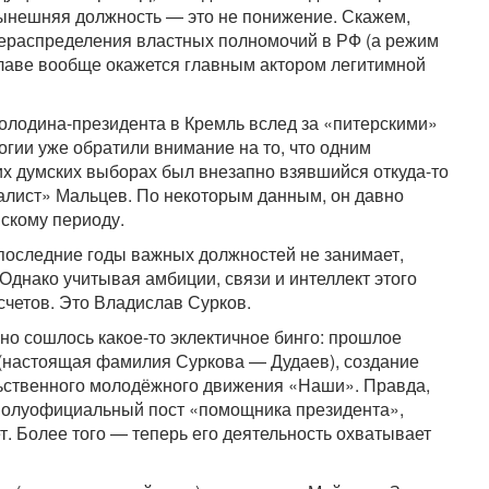
 нынешняя должность — это не понижение. Скажем,
рераспределения властных полномочий в РФ (а режим
главе вообще окажется главным актором легитимной
Володина-президента в Кремль вслед за «питерскими»
гии уже обратили внимание на то, что одним
х думских выборах был внезапно взявшийся откуда-то
алист» Мальцев. По некоторым данным, он давно
вскому периоду.
последние годы важных должностей не занимает,
 Однако учитывая амбиции, связи и интеллект этого
 счетов. Это Владислав Сурков.
но сошлось какое-то эклектичное бинго: прошлое
 (настоящая фамилия Суркова — Дудаев), создание
ьственного молодёжного движения «Наши». Правда,
 полуофициальный пост «помощника президента»,
т. Более того — теперь его деятельность охватывает