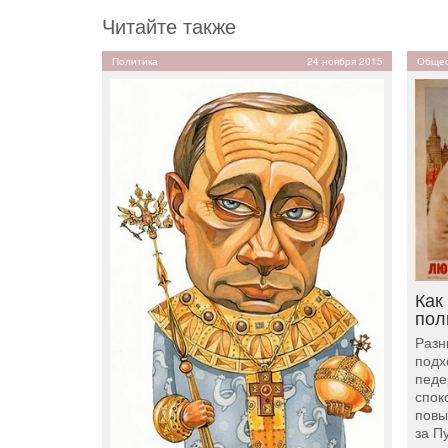
Читайте также
Политика
24 ноября 2015
Общес
Как
пол
Разн
подх
педе
спок
повы
за П