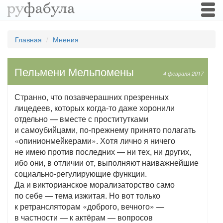
Togg
navi
Главная
Мнения
Пельмени Мельпомены
4 февраля 2017
Странно, что позавчерашних презренных
лицедеев, которых когда-то даже хоронили
отдельно — вместе с проститутками
и самоубийцами, по-прежнему принято полагать
«опинионмейкерами». Хотя лично я ничего
не имею против последних — ни тех, ни других,
ибо они, в отличии от, выполняют наиважнейшие
социально-регулирующие функции.
Да и викторианское морализаторство само
по себе — тема изжитая. Но вот только
к ретрансляторам «доброго, вечного» —
в частности — к актёрам — вопросов