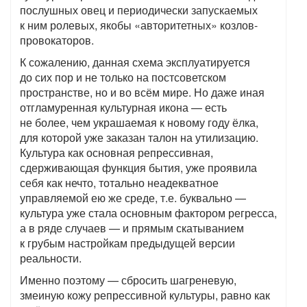
послушных овец и периодически запускаемых
к ним ролевых, якобы «авторитетных» козлов-
провокаторов.
К сожалению, данная схема эксплуатируется
до сих пор и не только на постсоветском
пространстве, но и во всём мире. Но даже иная
отгламуренная культурная икона — есть
не более, чем украшаемая к новому году ёлка,
для которой уже заказан талон на утилизацию.
Культура как основная репрессивная,
сдерживающая функция бытия, уже проявила
себя как нечто, тотально неадекватное
управляемой ею же среде, т.е. буквально —
культура уже стала основным фактором регресса,
а в ряде случаев — и прямым скатыванием
к грубым настройкам предыдущей версии
реальности.
Именно поэтому — сбросить шагреневую,
змеиную кожу репрессивной культуры, равно как