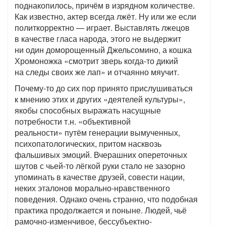
поднакопилось, причём в изрядном количестве.
Как известно, актер всегда лжёт. Ну или же если
политкорректно — играет. Выставлять лжецов
в качестве гласа народа, этого не выдержит
ни один доморощенный Джельсомино, а кошка
Хромоножка «смотрит зверь когда-то дикий
на следы своих же лап» и отчаянно мяучит.
Почему-то до сих пор принято прислушиваться
к мнению этих и других «деятелей культуры»,
якобы способных выражать насущные
потребности т.н. «объективной
реальности» путём генерации вымученных,
психопатологических, притом насквозь
фальшивых эмоций. Вчерашних опереточных
шутов с чьей-то лёгкой руки стало не зазорно
упоминать в качестве друзей, совести нации,
неких эталонов морально-нравственного
поведения. Однако очень странно, что подобная
практика продолжается и поныне. Людей, чьё
рамочно-изменчивое, бессубъектно-