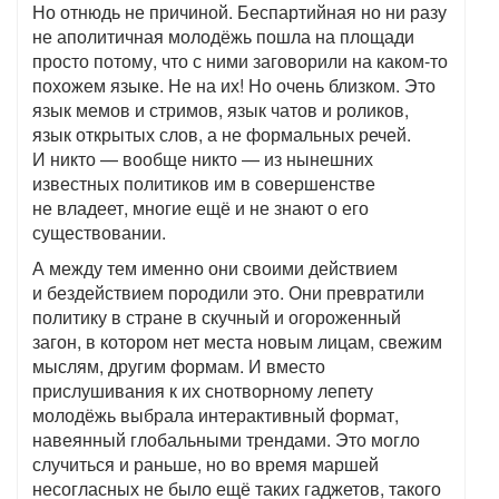
Но отнюдь не причиной. Беспартийная но ни разу
не аполитичная молодёжь пошла на площади
просто потому, что с ними заговорили на каком-то
похожем языке. Не на их! Но очень близком. Это
язык мемов и стримов, язык чатов и роликов,
язык открытых слов, а не формальных речей.
И никто — вообще никто — из нынешних
известных политиков им в совершенстве
не владеет, многие ещё и не знают о его
существовании.
А между тем именно они своими действием
и бездействием породили это. Они превратили
политику в стране в скучный и огороженный
загон, в котором нет места новым лицам, свежим
мыслям, другим формам. И вместо
прислушивания к их снотворному лепету
молодёжь выбрала интерактивный формат,
навеянный глобальными трендами. Это могло
случиться и раньше, но во время маршей
несогласных не было ещё таких гаджетов, такого