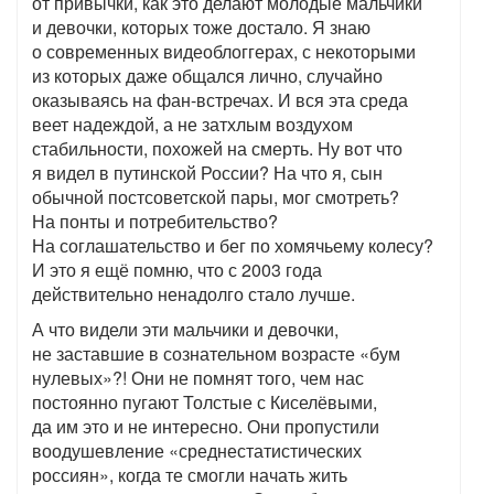
от привычки, как это делают молодые мальчики
и девочки, которых тоже достало. Я знаю
о современных видеоблоггерах, с некоторыми
из которых даже общался лично, случайно
оказываясь на фан-встречах. И вся эта среда
веет надеждой, а не затхлым воздухом
стабильности, похожей на смерть. Ну вот что
я видел в путинской России? На что я, сын
обычной постсоветской пары, мог смотреть?
На понты и потребительство?
На соглашательство и бег по хомячьему колесу?
И это я ещё помню, что с 2003 года
действительно ненадолго стало лучше.
А что видели эти мальчики и девочки,
не заставшие в сознательном возрасте «бум
нулевых»?! Они не помнят того, чем нас
постоянно пугают Толстые с Киселёвыми,
да им это и не интересно. Они пропустили
воодушевление «среднестатистических
россиян», когда те смогли начать жить