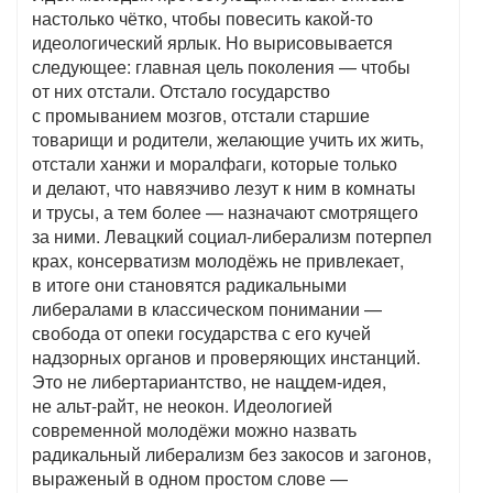
настолько чётко, чтобы повесить какой-то
идеологический ярлык. Но вырисовывается
следующее: главная цель поколения — чтобы
от них отстали. Отстало государство
с промыванием мозгов, отстали старшие
товарищи и родители, желающие учить их жить,
отстали ханжи и моралфаги, которые только
и делают, что навязчиво лезут к ним в комнаты
и трусы, а тем более — назначают смотрящего
за ними. Левацкий социал-либерализм потерпел
крах, консерватизм молодёжь не привлекает,
в итоге они становятся радикальными
либералами в классическом понимании —
свобода от опеки государства с его кучей
надзорных органов и проверяющих инстанций.
Это не либертариантство, не нацдем-идея,
не альт-райт, не неокон. Идеологией
современной молодёжи можно назвать
радикальный либерализм без закосов и загонов,
выраженый в одном простом слове —