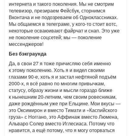
интернета и такого поколения. Мы не смотрим
телевизор, презираем Фейсбук, сторнимся
Вконтача и не подозреваем об Одноклассниках.
Мы общаемся в телеграме, у кого-то стоит вотс,
некоторые осваюивают файрчат и снап. Это уже
не поколение соцсетей; мы — поколение
мессенджеров!
Без бэкграунда
Да, в свои 27 я тоже причисляю себя именно
к этому поколению. Хоть я и видел своими
глазами 90-е, хоть я и застал нефтяной подъём
2000-х, я всё равно по многим привычкам,
статусу, образу жизни и мысли гораздо ближе
к нынешним 20-летним, чем своим ровесникам,
даже рождённым уже при Ельцине. Мои вкусы —
это Оксимирон и вместо Тимати и «Каспийского
груза» с Ноггано, это Аффинаж вместо Люмена,
Альваро Солер вместо Иглесиаса. Потому что
нравится, а ещё потому, что я могу оторваться