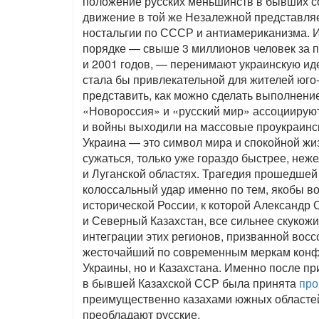
положение русских меньшинств в бывших со
движение в той же Незалежной представляе
ностальгии по СССР и антиамериканизма. 
порядке — свыше 3 миллионов человек за 
и 2001 годов, — перенимают украинскую иде
стала бы привлекательной для жителей юго
представить, как можно сделать выполнени
«Новороссия» и «русский мир» ассоциируют
и войны выходили на массовые проукраинс
Украина — это символ мира и спокойной жи
сужаться, только уже гораздо быстрее, неж
и Луганской областях. Трагедия прошедшей 
колоссальный удар именно по тем, якобы 
исторической России, к которой Александр
и Северный Казахстан, все сильнее скукож
интеграции этих регионов, призванной вос
жесточайший по современным меркам конфли
Украины, но и Казахстана. Именно после п
в бывшей Казахской ССР была принята
про
преимущественно казахами южных областей 
преобладают русские.