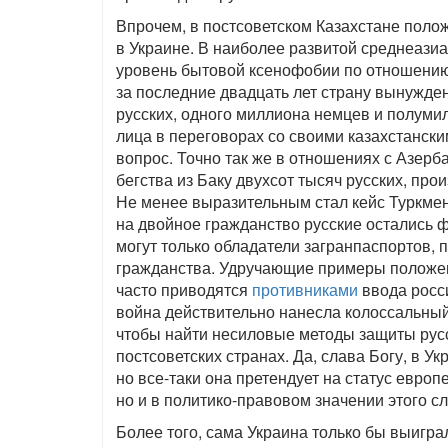
Впрочем, в постсоветском Казахстане поло
в Украине. В наиболее развитой среднеаз
уровень бытовой ксенофобии по отношению 
за последние двадцать лет страну вынужде
русских, одного миллиона немцев и полум
лица в переговорах со своими казахстански
вопрос. Точно так же в отношениях с Азер
бегства из Баку двухсот тысяч русских, пр
Не менее выразительным стал кейс Туркмени
на двойное гражданство русские остались 
могут только обладатели загранпаспортов, п
гражданства. Удручающие примеры положен
часто приводятся
противниками
ввода росси
война действительно нанесла колоссальный 
чтобы найти несиловые методы защиты русс
постсоветских странах. Да, слава Богу, в У
но все-таки она претендует на статус европ
но и в политико-правовом значении этого сл
Более того, сама Украина только бы выигра