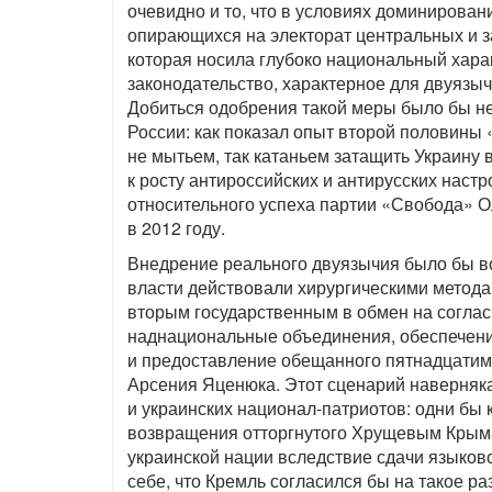
очевидно и то, что в условиях доминирован
опирающихся на электорат центральных и з
которая носила глубоко национальный хара
законодательство, характерное для двуязычн
Добиться одобрения такой меры было бы не
России: как показал опыт второй половины
не мытьем, так катаньем затащить Украину
к росту антироссийских и антирусских настро
относительного успеха партии «Свобода» О
в 2012 году.
Внедрение реального двуязычия было бы во
власти действовали хирургическими метода
вторым государственным в обмен на соглас
наднациональные объединения, обеспечени
и предоставление обещанного пятнадцатим
Арсения Яценюка. Этот сценарий наверняка
и украинских национал-патриотов: одни бы 
возвращения отторгнутого Хрущевым Крыма
украинской нации вследствие сдачи языков
себе, что Кремль согласился бы на такое р