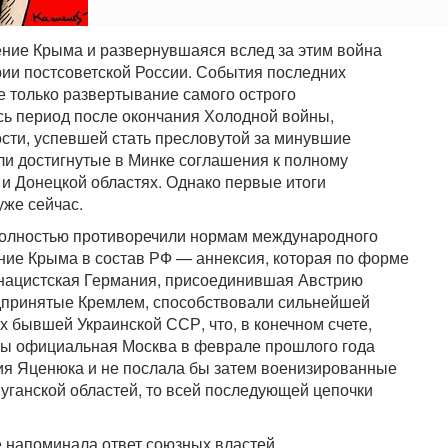
ние Крыма и развернувшаяся вслед за этим война
ии постсоветской России. События последних
 только развертывание самого острого
сь период после окончания Холодной войны,
ости, успевшей стать пресловутой за минувшие
 ли достигнутые в Минке соглашения к полному
и Донецкой областях. Однако первые итоги
же сейчас.
 полностью противоречили нормам международного
ение Крыма в состав РФ — аннексия, которая по форме
а нацистская Германия, присоединившая Австрию
редпринятые Кремлем, способствовали сильнейшей
 бывшей Украинской ССР, что, в конечном счете,
бы официальная Москва в феврале прошлого года
ия Яценюка и не послала бы затем военизированные
ганской областей, то всей последующей цепочки
 напоминала ответ союзных властей