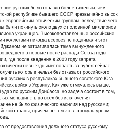
жение русских было гораздо более тяжелым, чем
иатской республике бывшего СССР чрезвычайно высок
к европейским этническим группам, вследствие чего
ны были покинуть около двух с половиной миллионов
иллиона украинцев. Высокопоставленные российские
ми коллегами никогда всерьез не поднимали этот
байджаном не затрагивалась тема вынужденного
оизошедшего в первые после распада Союза годы.
и, где после введения в 2003 году запрета
фактически невыездными: попасть за рубеж сейчас
олучить которые нельзя без отказа от российского
ия русских в республиках бывшего советского Юга
йских войск в Украину. Как уже отмечалось выше,
удар по русским Донбасса, но задача состоит в том,
ких меньшинств во всех без исключения
краине не было физического насилия над русскими;
ейской страны, причем не только в этнокультурном,
ова.
ла от предоставления должного статуса русскому