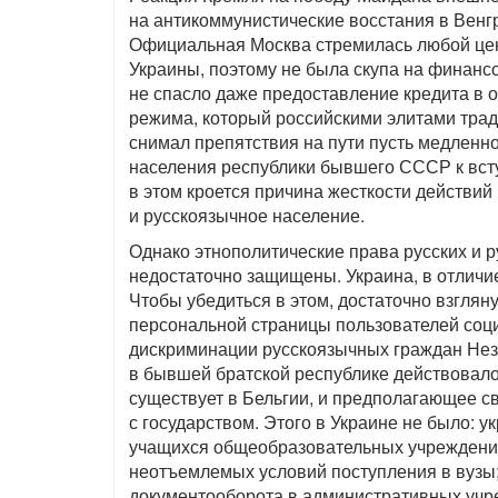
на антикоммунистические восстания в Венгр
Официальная Москва стремилась любой цен
Украины, поэтому не была скупа на финанс
не спасло даже предоставление кредита в 
режима, который российскими элитами трад
снимал препятствия на пути пусть медленно
населения республики бывшего СССР к вст
в этом кроется причина жесткости действий
и русскоязычное население.
Однако этнополитические права русских и 
недостаточно защищены. Украина, в отличие
Чтобы убедиться в этом, достаточно взгля
персональной страницы пользователей соци
дискриминации русскоязычных граждан Неза
в бывшей братской республике действовало 
существует в Бельгии, и предполагающее 
с государством. Этого в Украине не было: 
учащихся общеобразовательных учреждений
неотъемлемых условий поступления в вузы;
документооборота в административных учре