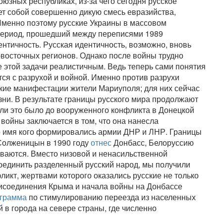
юзных республиках, из-за чего сегодня русское
т собой совершенно дикую смесь евразийства,
Именно поэтому русские Украины в массовом
период, прошедший между переписями 1989
нтичность. Русская идентичность, возможно, вновь
-восточных регионов. Однако после войны трудно
е этой задачи реалистичным. Ведь теперь сами понятия
ся с разрухой и войной. Именно против разрухи
кие манифестации жители Мариуполя; для них сейчас
зни. В результате границы русского мира продолжают
ели это было до вооруженного конфликта в Донецкой
войны заключается в том, что она нанесла
во имя кого формировались армии ДНР и ЛНР. Границы
 Солженицын в 1990 году
отнес
Донбасс, Белоруссию
иваются. Вместо низовой и ненасильственной
соединить разделенный русский народ, мы получили
кт, жертвами которого оказались русские не только
рисоединения Крыма и начала войны на Донбассе
грамма
по стимулированию переезда из населенных
в города на севере страны, где численно