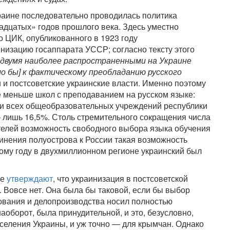
краине последовательно проводилась политика
адцатых» годов прошлого века. Здесь уместно
 ЦИК, опубликованного в 1923 году
низацию госаппарата УССР; согласно тексту этого
двумя наиболее распространенными на Украине
ло бы] к фактическому преобладанию русского
и и постсоветские украинские власти. Именно поэтому
е меньше школ с преподаванием на русском языке:
еди всех общеобразовательных учреждений республики
— лишь 16,5%. Столь стремительного сокращения числа
ителей возможность свободного выбора языка обучения
динения полуострова к России такая возможность
бному году в двухмиллионном регионе украинский был
ые
утверждают
, что украинизация в постсоветской
 Вовсе нет. Она была бы таковой, если бы выбор
зования и делопроизводства носил полностью
аоборот, была принудительной, и это, безусловно,
селения Украины, и уж точно — для крымчан. Однако