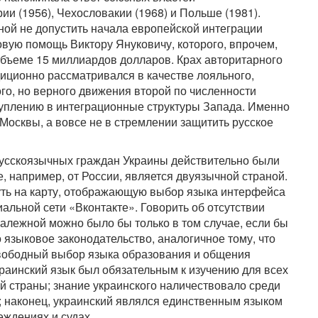
ии (1956), Чехословакии (1968) и Польше (1981).
ой не допустить начала европейской интеграции
овую помощь Виктору Януковичу, которого, впрочем,
объеме 15 миллиардов долларов. Крах авторитарного
иционно рассматривался в качестве лояльного,
го, но верного движения второй по численности
уплению в интеграционные структуры Запада. Именно
 Москвы, а вовсе не в стремлении защитить русское
русскоязычных граждан Украины действительно были
, например, от России, является двуязычной страной.
нуть на карту, отображающую выбор языка интерфейса
альной сети «Вконтакте». Говорить об отсутствии
лежной можно было бы только в том случае, если бы
языковое законодательство, аналогичное тому, что
свободный выбор языка образования и общения
украинский язык был обязательным к изучению для всех
 страны; знание украинского наличествовало среди
 наконец, украинский являлся единственным языком
ждениях и судах.