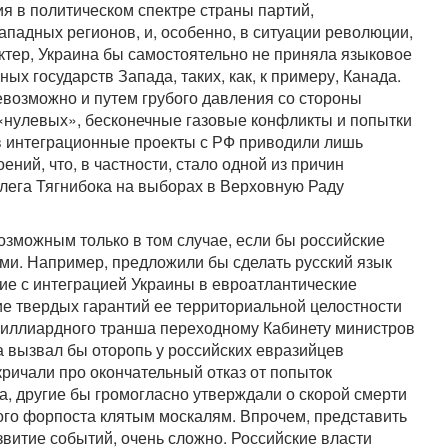
ия в политическом спектре страны партий,
ападных регионов, и, особенно, в ситуации революции,
ктер, Украина бы самостоятельно не приняла языковое
ых государств Запада, таких, как, к примеру, Канада.
возможно и путем грубого давления со стороны
 «нулевых», бесконечные газовые конфликты и попытки
 в интеграционные проекты с РФ приводили лишь
ений, что, в частности, стало одной из причин
лега Тягнибока на выборах в Верховную Раду
зможным только в том случае, если бы российские
ми. Например, предложили бы сделать русский язык
ие с интеграцией Украины в евроатлантические
е твердых гарантий ее территориальной целостности
иллиардного транша переходному Кабинету министров
 вызвал бы оторопь у российских евразийцев
кричали про окончательный отказ от попыток
, другие бы громогласно утверждали о скорой смерти
ого форпоста клятым москалям. Впрочем, представить
азвитие событий, очень сложно. Российские власти