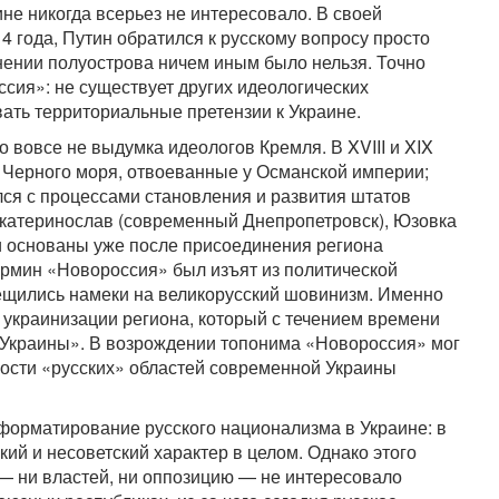
не никогда всерьез не интересовало. В своей
4 года, Путин обратился к русскому вопросу просто
нении полуострова ничем иным было нельзя. Точно
сия»: не существует других идеологических
вать территориальные претензии к Украине.
о вовсе не выдумка идеологов Кремля. В XVIII и XIX
 Черного моря, отвоеванные у Османской империи;
лся с процессами становления и развития штатов
Екатеринослав (современный Днепропетровск), Юзовка
ли основаны уже после присоединения региона
термин «Новороссия» был изъят из политической
ещились намеки на великорусский шовинизм. Именно
украинизации региона, который с течением времени
 Украины». В возрождении топонима «Новороссия» мог
ности «русских» областей современной Украины
еформатирование русского национализма в Украине: в
кий и несоветский характер в целом. Однако этого
 — ни властей, ни оппозицию — не интересовало