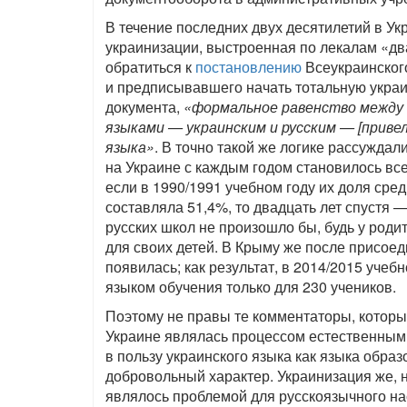
В течение последних двух десятилетий в У
украинизации, выстроенная по лекалам «дв
обратиться к
постановлению
Всеукраинского
и предписывавшего начать тотальную украи
документа,
«формальное равенство между 
языками — украинским и русским — [приве
языка»
. В точно такой же логике рассуждал
на Украине с каждым годом становилось вс
если в 1990/1991 учебном году их доля ср
составляла 51,4%, то двадцать лет спустя 
русских школ не произошло бы, будь у род
для своих детей. В Крыму же после присое
появилась; как результат, в 2014/2015 уче
языком обучения только для 230 учеников.
Поэтому не правы те комментаторы, котор
Украине являлась процессом естественным.
в пользу украинского языка как языка обра
добровольный характер. Украинизация же, н
являлось проблемой для русскоязычного на