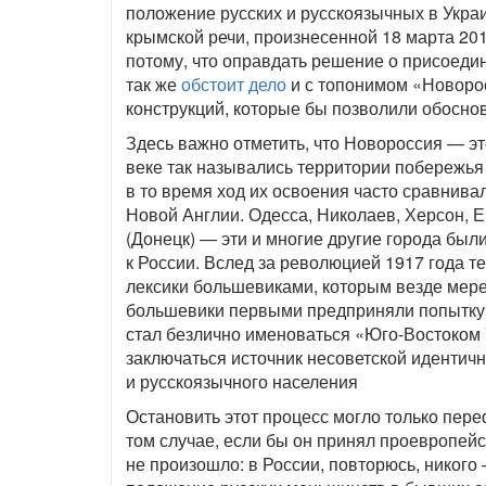
положение русских и русскоязычных в Украи
крымской речи, произнесенной 18 марта 201
потому, что оправдать решение о присоеди
так же
обстоит дело
и с топонимом «Новорос
конструкций, которые бы позволили обосно
Здесь важно отметить, что Новороссия — эт
веке так назывались территории побережья
в то время ход их освоения часто сравнива
Новой Англии. Одесса, Николаев, Херсон, 
(Донецк) — эти и многие другие города бы
к России. Вслед за революцией 1917 года 
лексики большевиками, которым везде мер
большевики первыми предприняли попытку 
стал безлично именоваться «Юго-Востоком
заключаться источник несоветской идентич
и русскоязычного населения
Остановить этот процесс могло только пер
том случае, если бы он принял проевропейс
не произошло: в России, повторюсь, никого