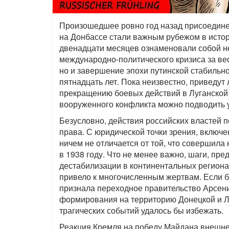
Произошедшее ровно год назад присоедине
на Донбассе стали важным рубежом в истор
двенадцати месяцев ознаменовали собой не
международно-политического кризиса за ве
но и завершение эпохи путинской стабильн
пятнадцать лет. Пока неизвестно, приведут
прекращению боевых действий в Луганской 
вооруженного конфликта можно подводить у
Безусловно, действия российских властей
права. С юридической точки зрения, включ
ничем не отличается от той, что совершил
в 1938 году. Что не менее важно, шаги, п
дестабилизации в континентальных регионах
привело к многочисленным жертвам. Если 
признала переходное правительство Арсен
формирования на территорию Донецкой и Лу
трагических событий удалось бы избежать.
Реакция Кремля на победу Майдана внешне