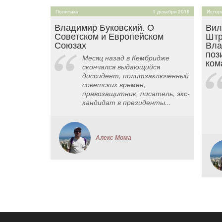
Политика
1 декабря 2019
Истор
Владимир Буковский. О
Вил
Советском и Европейском
Штр
Союзах
Вла
поз
Месяц назад в Кембридже
ком
скончался выдающийся
диссидент, политзаключенный
советских времен,
правозащитник, писатель, экс-
кандидат в президенты...
Алекс Мома