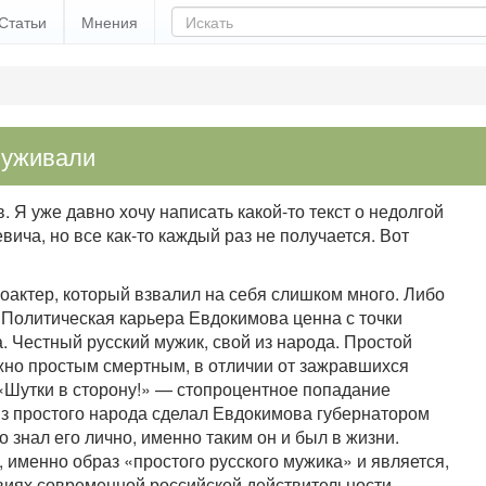
Статьи
Мнения
луживали
 Я уже давно хочу написать какой-то текст о недолгой
ича, но все как-то каждый раз не получается. Вот
оактер, который взвалил на себя слишком много. Либо
 Политическая карьера Евдокимова ценна с точки
 Честный русский мужик, свой из народа. Простой
ужно простым смертным, в отличии от зажравшихся
«Шутки в сторону!» — стопроцентное попадание
из простого народа сделал Евдокимова губернатором
то знал его лично, именно таким он и был в жизни.
 именно образ «простого русского мужика» и является,
иях современной российской действительности.