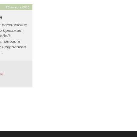
28 августа 2018
я
к россиянские
о брюзжат,
ебой:
, много в
 некрологов
..
ев