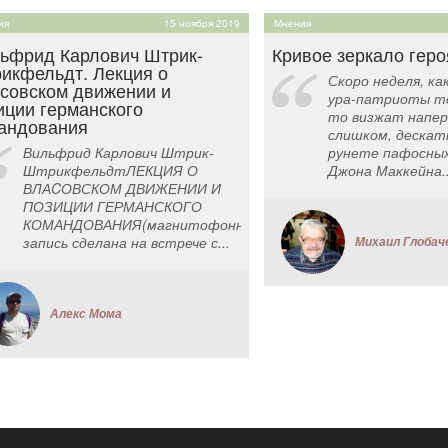
ия
15 ноября 2019
Мнения
ьфрид Карлович Штрик-
Кривое зеркало геро
икфельдт. Лекция о
Скоро неделя, ка
совском движении и
ура-патриоты т
иции германского
то визжат напер
андования
слишком, дескать
Вильфрид Карлович Штрик-
рунете пафосных
ШтрикфельдтЛЕКЦИЯ О
Джона Маккейна..
ВЛАCОВСКОМ ДВИЖЕНИИ И
ПОЗИЦИИ ГЕРМАНСКОГО
КОМАНДОВАНИЯ(магнитофонная
запись сделана на встрече с...
Михаил Глобач
Алекс Мома