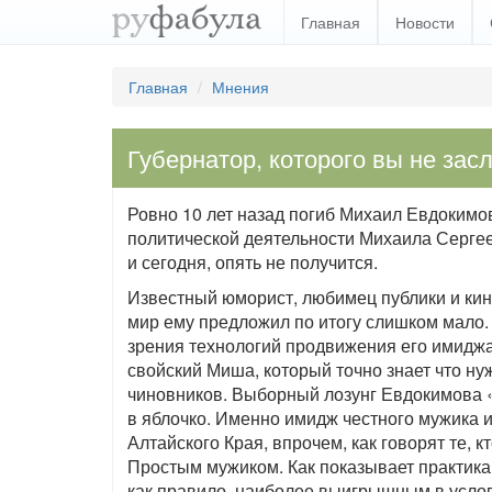
Главная
Новости
Главная
Мнения
Губернатор, которого вы не зас
Ровно 10 лет назад погиб Михаил Евдокимов.
политической деятельности Михаила Сергеев
и сегодня, опять не получится.
Известный юморист, любимец публики и кин
мир ему предложил по итогу слишком мало.
зрения технологий продвижения его имиджа.
свойский Миша, который точно знает что н
чиновников. Выборный лозунг Евдокимова 
в яблочко. Именно имидж честного мужика 
Алтайского Края, впрочем, как говорят те, к
Простым мужиком. Как показывает практика,
как правило, наиболее выигрышным в услов