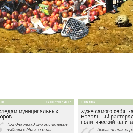
ика
13 сентября 2017
Политика
следам муниципальных
Хуже самого себя: к
оров
Навальный растеря
политический капит
Три дня назад муниципальные
выборы в Москве дали
Бывают такие ре