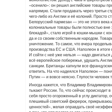
«осенило»: он решил английские товары про
напрямую. Стали продавать через третьи с
чего-либо из Англии и её колоний. Просто с
Белорусский пармезан — это не этого века и
колониальные товары были полностью вне з
блокадой», стало игрой в кошки-мышки с к
да и со своим собственным народом. Товары
уничтожение. То самое, что вчера проделы
производства ЕС и США. Наполеон в итоге в
И сойти с неё уже нельзя — надо двигаться 
всё европейское побережье, удушить Англию
санкции. Британцы хапнули все французски
ответить. На что надеялся Наполеон — поня
Путин — и вовсе неясно. Глупости человек т
Иногда кажется, что Владимир Владимирови
тыкают России. То, что сейчас происходит в
себя просто огороженный в углу диктатор, 
плешивый советский фюрерок, прикрывающ
ценностей», желая оправдать своё неэффек