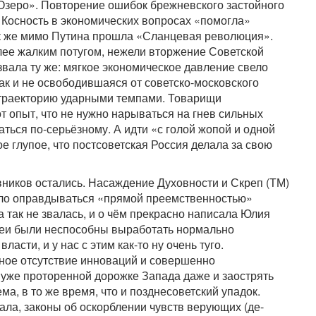
«Озеро». Повторение ошибок брежневского застойного
 Косность в экономических вопросах «помогла»
ак же мимо Путина прошла «Сланцевая революция».
олее жалким потугом, нежели вторжение Советской
вала ту же: мягкое экономическое давление свело
 так и не освободившаяся от советско-московского
 траекторию ударными темпами. Товарищи
т опыт, что не нужно нарываться на гнев сильных
аться по-серьёзному. А идти «с голой жопой и одной
е глупое, что постсоветская Россия делала за свою
авников остались. Насаждение Духовности и Скреп (ТМ)
тало оправдываться «прямой преемственностью»
а так не звалась, и о чём прекрасно написала Юлия
меи были неспособны выработать нормально
сти, и у нас с этим как-то ну очень туго.
ное отсутствие инноваций и совершенно
уже проторенной дорожке Запада даже и заострять
а, в то же время, что и позднесоветский упадок.
ала, законы об оскорблении чувств верующих (де-