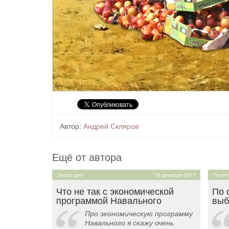
Автор:
Андрей Скляров
Ещё от автора
Злоба дня
13 декабря 2017
Полит
Что не так с экономической
По 
программой Навального
выб
Про экономическую программу
Навального я скажу очень