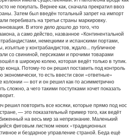
сто не покупать. Вернее как, сначала прекратил ввоз
траны. Затем был введён тотальный запрет на импорт
тали перебивать на третьи страны маркировку.
нновация. В итоге дело дошло до того, что
акона, а само действо, названное «Континентальной
онтрабандистами, немецкими и испанскими портами,
, изъятые у контрабандистов, ждало... публичное
вали со свининой, персиками и прочими товарами
ошёл в широкую колею, которая ведёт только в тупик.
до конца. Потому-то он решил поставить под контроль
 экономически, то есть ввести свои «ответные»
е колонии — вот и он решил как-то асимметрично
ть сложно, а чего такими поступками хочет показать
ворит.
ч решил повторить все косяки, которые прямо под нос
 стране, — это показательный пример того, как ведёт
обиженный на весь мир за непризнание. Маленький
ийся фиговым листком неких «традиционных
тивное и бездарное управление страной. Беда ещё