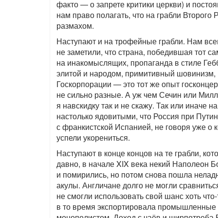
факто — о запрете критики церкви) и посто
нам право полагать, что на грабли Второго
размахом.
Наступают и на трофейные грабли. Нам все
не заметили, что страна, победившая тот с
на инакомыслящих, пропаганда в стиле Геб
элитой и народом, примитивный шовинизм, 
Госкорпорации — это тот же опыт госконцер
не сильно разные. А уж чем Сечин или Милл
я навскидку так и не скажу. Так или иначе 
настолько ядовитыми, что Россия при Путин
с франкистской Испанией, не говоря уже о 
успели укорениться.
Наступают в конце концов на те грабли, кот
давно, в начале XIX века некий Наполеон Бо
и помирились, но потом снова пошла нелад
акулы. Англичане долго не могли сравнить
не смогли использовать свой шанс хоть что-
в то время экспортировала промышленные 
монополистом. Доход с чаёв и ширпотреба 