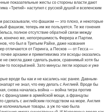
янные показательные жесты со стороны власти дают
 Рима «Третий» наступил с русской душой и вселенским
м рассказывали, что фашизм — это плохо, и некоторые
амый фашизм, теперь им же пользуется. Те же гонения
бельса, полное отсутствие обратной связи между
и, конечно же, непогрешимость Фюрера и Партии.
нов, что был в Третьем Райхе, даже названия
ер отличаются от Геринга, а Песков — от Гесса —
на почве архаики и примитивизма эти всходы оказались
е не смогла даже сделать рывок, сравнимый хотя бы
ком-то посерьёзней. Зато минусы легли хорошо и уже
орые вроде бы как и не касались нас ранее. Давным-
напарт не знал, что ему делать с Англией. Вроде бы
ная, снова началась война — война тигра против
ся с французами в армейской мощи, а французы
то сделать с английским господством на море. Англия
и колониальные товары. а уж по чаю была
Британия имела существенный. И Наполеона вроде как