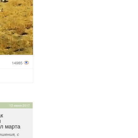
14985
13 июня 2017
ак
л
ал марта
шения, с