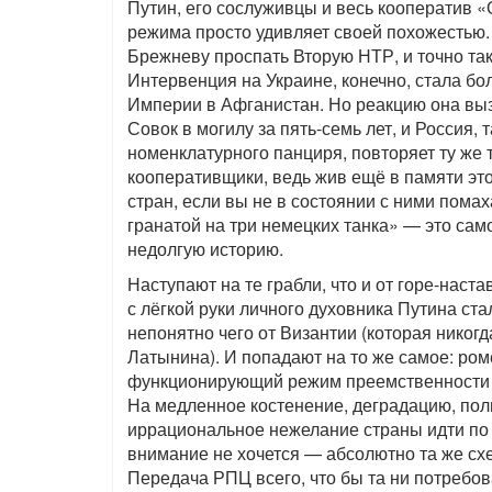
Путин, его сослуживцы и весь кооператив 
режима просто удивляет своей похожестью.
Брежневу проспать Вторую НТР, и точно т
Интервенция на Украине, конечно, стала б
Империи в Афганистан. Но реакцию она выз
Совок в могилу за пять-семь лет, и Россия,
номенклатурного панциря, повторяет ту же
кооперативщики, ведь жив ещё в памяти это
стран, если вы не в состоянии с ними помах
гранатой на три немецких танка» — это само
недолгую историю.
Наступают на те грабли, что и от горе-наст
с лёгкой руки личного духовника Путина с
непонятно чего от Византии (которая никогд
Латынина). И попадают на то же самое: ро
функционирующий режим преемственности вла
На медленное костенение, деградацию, пол
иррациональное нежелание страны идти по 
внимание не хочется — абсолютно та же схем
Передача РПЦ всего, что бы та ни потребов