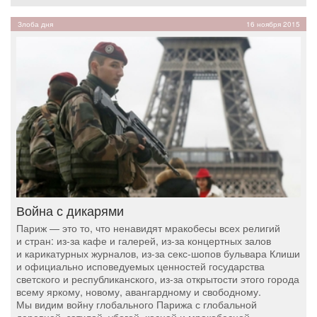
Злоба дня
16 ноября 2015
Война с дикарями
Париж — это то, что ненавидят мракобесы всех религий
и стран: из-за кафе и галерей, из-за концертных залов
и карикатурных журналов, из-за секс-шопов бульвара Клиши
и официально исповедуемых ценностей государства
светского и республиканского, из-за открытости этого города
всему яркому, новому, авангардному и свободному.
Мы видим войну глобального Парижа с глобальной
деревней, затхлой, убогой, косной и мракобесной.