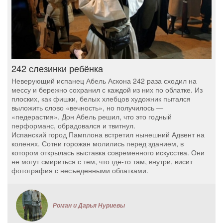
242 слезинки ребёнка
Неверующий испанец Абель Аскона 242 раза сходил на
мессу и бережно сохранил с каждой из них по облатке. Из
плоских, как фишки, белых хлебцов художник пытался
выложить слово «вечность», но получилось —
«педерастия». Дон Абель решил, что это годный
перформанс, обрадовался и твитнул.
Испанский город Памплона встретил нынешний Адвент на
коленях. Сотни горожан молились перед зданием, в
котором открылась выставка современного искусства. Они
не могут смириться с тем, что где-то там, внутри, висит
фотография с несъеденными облатками.
Роман и Дарья Нуриевы