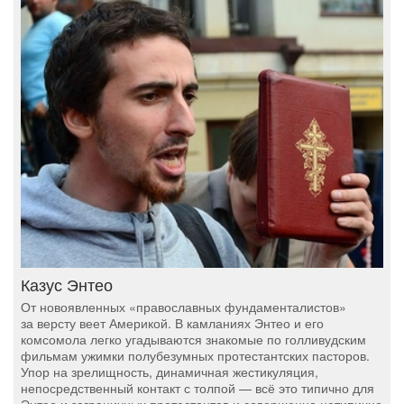
Казус Энтео
От новоявленных «православных фундаменталистов»
за версту веет Америкой. В камланиях Энтео и его
комсомола легко угадываются знакомые по голливудским
фильмам ужимки полубезумных протестантских пасторов.
Упор на зрелищность, динамичная жестикуляция,
непосредственный контакт с толпой — всё это типично для