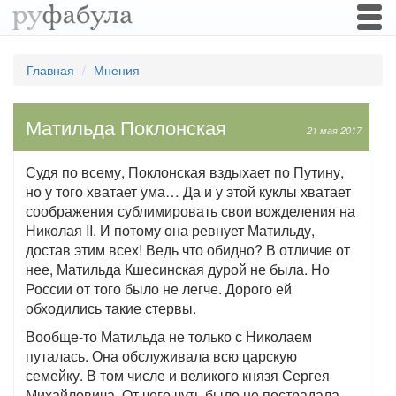
Togg
navi
Главная
Мнения
Матильда Поклонская
21 мая 2017
Судя по всему, Поклонская вздыхает по Путину,
но у того хватает ума… Да и у этой куклы хватает
соображения сублимировать свои вожделения на
Николая
II
. И потому она ревнует Матильду,
достав этим всех! Ведь что обидно? В отличие от
нее, Матильда Кшесинская дурой не была. Но
России от того было не легче. Дорого ей
обходились такие стервы.
Вообще-то Матильда не только с Николаем
путалась. Она обслуживала всю царскую
семейку. В том числе и великого князя Сергея
Михайловича. От чего чуть было не пострадала