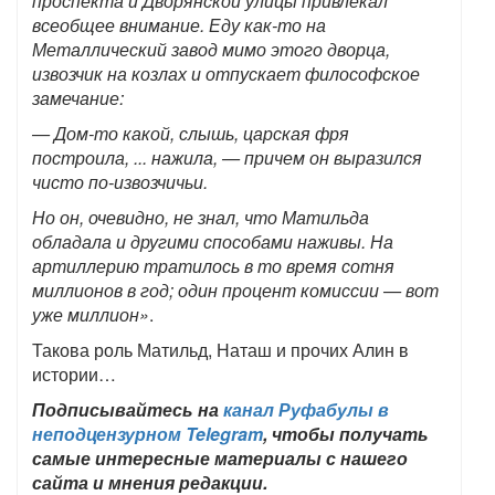
проспекта и Дворянской улицы привлекал
всеобщее внимание. Еду как-то на
Металлический завод мимо этого дворца,
извозчик на козлах и отпускает философское
замечание:
— Дом-то какой, слышь, царская фря
построила, ... нажила, — причем он выразился
чисто по-извозчичьи.
Но он, очевидно, не знал, что Матильда
обладала и другими способами на­живы. На
артиллерию тратилось в то время сотня
миллионов в год; один процент комиссии — вот
уже миллион»
.
Такова роль Матильд, Наташ и прочих Алин в
истории…
Подписывайтесь на
канал Руфабулы в
неподцензурном Telegram
, чтобы получать
самые интересные материалы с нашего
сайта и мнения редакции.