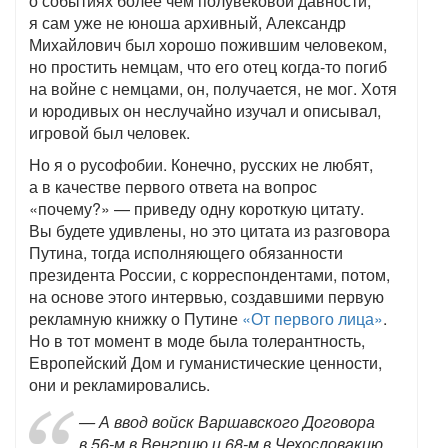
о событиях более чем полувековой давности,
я сам уже не юноша архивный, Александр
Михайлович был хорошо пожившим человеком,
но простить немцам, что его отец когда-то погиб
на войне с немцами, он, получается, не мог. Хотя
и юродивых он неслучайно изучал и описывал,
игровой был человек.
Но я о русофобии. Конечно, русских не любят,
а в качестве первого ответа на вопрос
«почему?» — приведу одну короткую цитату.
Вы будете удивлены, но это цитата из разговора
Путина, тогда исполняющего обязанности
президента России, с корреспондентами, потом,
на основе этого интервью, создавшими первую
рекламную книжку о Путине
«От первого лица»
.
Но в тот момент в моде была толерантность,
Европейский Дом и гуманистические ценности,
они и рекламировались.
— А ввод войск Варшавского Договора
в 56-м в Венгрию и 68-м в Чехословакию