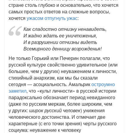
стране столь глубоко и основательно, что хочется
самых простых ответов на сложные вопросы,
хочется
ужасом отпугнуть ужас
:
Как сладостно отчизну ненавидеть,
И жадно ждать ее уничтоженья,
И в разрушении отчизны видеть
Всемирного денницу возрожденья!
Не только Горький или Печерин полагали, что
русской культуре свойственно удивительное (или
большее, чем у других) неуважением к личности,
стихийный анархизм, как мы бы сказали
сегодня — асоциальность. Амальрик
остроумно
заметил
, что «культ личности» в русской истории
парадоксально обозначает период невиданного
(даже по русским меркам, более широким, чем
у других:
широк русский человек
) унижения
человеческого достоинства. И отмечает две
характерные (с его точки зрения) черты русского
социума: неуважение к человеку