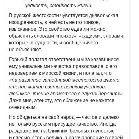
цепкость, стойкость жизни.
В русской жестокости чувствуется дьявольская
изощренность, в ней есть нечто тонкое,
изысканное. Это свойство едва ли можно
объяснить словами «психоз», «садизм», словами,
которые, в сущности, и вообще ничего
не объясняют.
Горький полагал ответственным за казавшиеся
ему уникальными качества православие, с его
недоверием к мирской жизни, и полагал, что
«на развитие затейливой жестокости влияло
чтение житий святых великомучеников, —
любимое чтение грамотеев в глухих деревнях»
.
Даже мне, атеисту, это сближение не кажется
очевидным.
Но обидеться на свой народ — частое и далеко
не только русским присущее качество. Иногда
раздражение на ближних, больных глупостью
и спесью, столь велико, а разочарование в своей