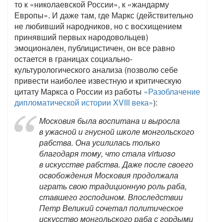
то к «николаевской России», к «жандарму
Европы». И даже там, где Маркс (действительно
не любивший народников, но с восхищением
принявший первых народовольцев)
эмоционален, публицистичен, он все равно
остается в границах социально-
культурологического анализа (позволю себе
привести наиболее известную и критическую
цитату Маркса о России из работы
«Разоблачение
дипломатической истории XVIII века»
):
Московия была воспитана и выросла
в ужасной и гнусной школе монгольского
рабства. Она усилилась только
благодаря тому, что стала virtuoso
в искусстве рабства. Даже после своего
освобождения Московия продолжала
играть свою традиционную роль раба,
ставшего господином. Впоследствии
Петр Великий сочетал политическое
искусство монгольского раба с гордыми