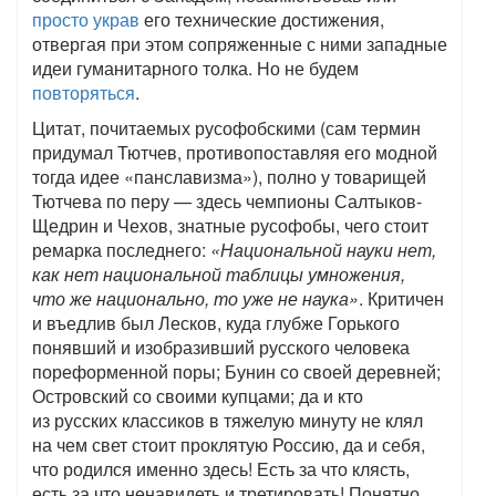
просто украв
его технические достижения,
отвергая при этом сопряженные с ними западные
идеи гуманитарного толка. Но не будем
повторяться
.
Цитат, почитаемых русофобскими (сам термин
придумал Тютчев, противопоставляя его модной
тогда идее «панславизма»), полно у товарищей
Тютчева по перу — здесь чемпионы Салтыков-
Щедрин и Чехов, знатные русофобы, чего стоит
ремарка последнего:
«Национальной науки нет,
как нет национальной таблицы умножения,
что же национально, то уже не наука»
. Критичен
и въедлив был Лесков, куда глубже Горького
понявший и изобразивший русского человека
пореформенной поры; Бунин со своей деревней;
Островский со своими купцами; да и кто
из русских классиков в тяжелую минуту не клял
на чем свет стоит проклятую Россию, да и себя,
что родился именно здесь! Есть за что клясть,
есть за что ненавидеть и третировать! Понятно,