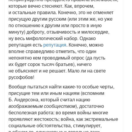
которые вечно стесняют. Как, впрочем,
и остальные правила. Конечно, это не отменяет
присущую другим русским (или этим же, но уже
по отношению к другим или просто в иную
минуту) доброту, отзывчивость и милосердие,
ну весь мифологический набор. Однако
репутация есть
репутация
. Конечно, можно
вполне справедливо отметить, что один
непонятно кем проводимый опрос (да пусть
их будет сорок тысяч братьев), ничего
не объясняет и не решает. Мало ли на свете
русофобов!
Вообще пытаться найти какие-то особые черты,
присущие тем или иным нациям (вспомним
Б. Андерсона, который считал нацию
воображаемым сообществом
), достаточно
бесполезная работа: во время войны многие
проявляют жестокость; война, как экстремальные
социальные обстоятельства, стимулирует,
в общем-то, одинаковые и довольно-таки