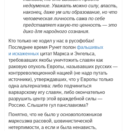
недоумение. Уважать можно силу, власть,
наконец, даже ум или образование, но что
человеческая личность сама по себе
представляет какую-то ценность — это
дико для народного сознания.
Кто только не ходил у нас в русофобах!
Последнее время Рунет полон
фальшивых
и искаженных
цитат Маркса и Энгельса,
требовавших якобы уничтожить славян как
раковую опухоль Европы, называвших русских —
контрреволюционной нацией (не надо путать
источники), утверждавших, что у Европы только
одна альтернатива: либо подчиниться
варварскому игу славян, либо окончательно
разрушить центр этой враждебной силы —
Россию. Слышите гул панславизма?
Понятно, что не было у
основоположников
марксизма
расовой, шовинистической
нетерпимости, а если и была ненависть,