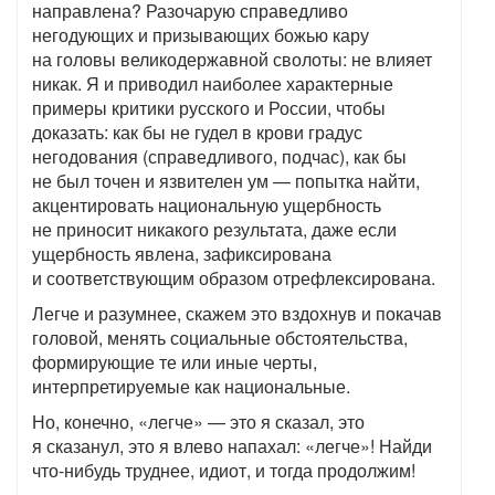
направлена? Разочарую справедливо
негодующих и призывающих божью кару
на головы великодержавной сволоты: не влияет
никак. Я и приводил наиболее характерные
примеры критики русского и России, чтобы
доказать: как бы не гудел в крови градус
негодования (справедливого, подчас), как бы
не был точен и язвителен ум — попытка найти,
акцентировать национальную ущербность
не приносит никакого результата, даже если
ущербность явлена, зафиксирована
и соответствующим образом отрефлексирована.
Легче и разумнее, скажем это вздохнув и покачав
головой, менять социальные обстоятельства,
формирующие те или иные черты,
интерпретируемые как национальные.
Но, конечно, «легче» — это я сказал, это
я сказанул, это я влево напахал: «легче»! Найди
что-нибудь труднее, идиот, и тогда продолжим!