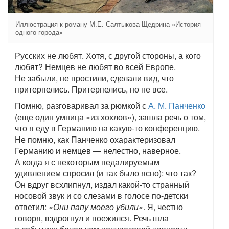
Иллюстрация к роману М.Е. Салтыкова-Щедрина «История
одного города»
Русских не любят. Хотя, с другой стороны, а кого
любят? Немцев не любят во всей Европе.
Не забыли, не простили, сделали вид, что
притерпелись. Притерпелись, но не все.
Помню, разговаривал за рюмкой с
А. М. Панченко
(еще один умница «из хохлов»), зашла речь о том,
что я еду в Германию на какую-то конференцию.
Не помню, как Панченко охарактеризовал
Германию и немцев — нелестно, наверное.
А когда я с некоторым педалируемым
удивлением спросил (и так было ясно): что так?
Он вдруг всхлипнул, издал какой-то странный
носовой звук и со слезами в голосе по-детски
ответил:
«Они папу моего убили»
. Я, честно
говоря, вздрогнул и поежился. Речь шла