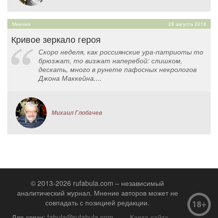
Мнения
28 августа 2018
Кривое зеркало героя
Скоро неделя, как россиянские ура-патриоты то
брюзжат, то визжат наперебой: слишком,
дескать, много в рунете пафосных некрологов
Джона Маккейна....
Михаил Глобачев
© 2013-2026 rufabula.com – независимый
аналитический журнал. Мнение авторов может не
совпадать с позицией редакции.
Для связи:
fabula@rufabula.com
Карта сайта