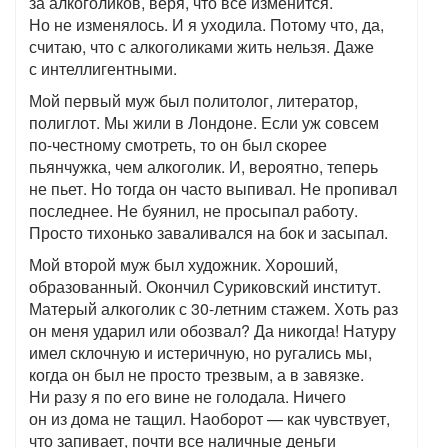
за алкоголиков, веря, что все изменится.
Но не изменялось. И я уходила. Потому что, да,
считаю, что с алкоголиками жить нельзя. Даже
с интеллигентными.
Мой первый муж был политолог, литератор,
полиглот. Мы жили в Лондоне. Если уж совсем
по-честному смотреть, то он был скорее
пьянчужка, чем алкоголик. И, вероятно, теперь
не пьет. Но тогда он часто выпивал. Не пропивал
последнее. Не буянил, не просыпал работу.
Просто тихонько заваливался на бок и засыпал.
Мой второй муж был художник. Хороший,
образованный. Окончил Суриковский институт.
Матерый алкоголик с 30-летним стажем. Хоть раз
он меня ударил или обозвал? Да никогда! Натуру
имел склочную и истеричную, но ругались мы,
когда он был не просто трезвым, а в завязке.
Ни разу я по его вине не голодала. Ничего
он из дома не тащил. Наоборот — как чувствует,
что запивает, почти все наличные деньги