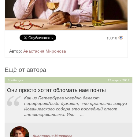
13010
Автор:
Анастасия Миронова
Ещё от автора
Злоба дня
17 марта 2017
Они просто хотят обломать нам понты
Как из Петербурга усердно делают
перифериюЛюди думают, что протесты вокруг
Исаакиевского собора это последний оплот
антиклерикализма. Или —...
Анастасия Миронова