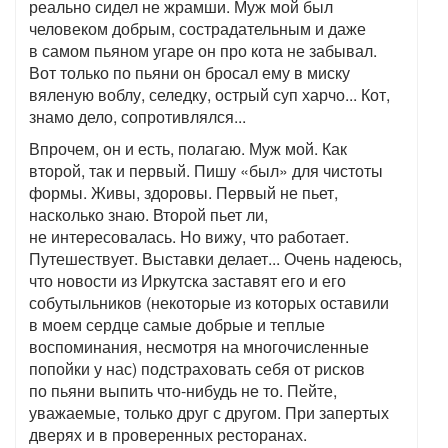
реально сидел не жрамши. Муж мой был
человеком добрым, сострадательным и даже
в самом пьяном угаре он про кота не забывал.
Вот только по пьяни он бросал ему в миску
вяленую воблу, селедку, острый суп харчо... Кот,
знамо дело, сопротивлялся...
Впрочем, он и есть, полагаю. Муж мой. Как
второй, так и первый. Пишу «был» для чистоты
формы. Живы, здоровы. Первый не пьет,
насколько знаю. Второй пьет ли,
не интересовалась. Но вижу, что работает.
Путешествует. Выставки делает... Очень надеюсь,
что новости из Иркутска заставят его и его
собутыльников (некоторые из которых оставили
в моем сердце самые добрые и теплые
воспоминания, несмотря на многочисленные
попойки у нас) подстраховать себя от рисков
по пьяни выпить что-нибудь не то. Пейте,
уважаемые, только друг с другом. При запертых
дверях и в проверенных ресторанах.