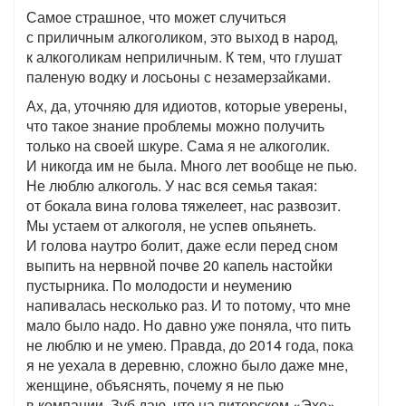
Самое страшное, что может случиться
с приличным алкоголиком, это выход в народ,
к алкоголикам неприличным. К тем, что глушат
паленую водку и лосьоны с незамерзайками.
Ах, да, уточняю для идиотов, которые уверены,
что такое знание проблемы можно получить
только на своей шкуре. Сама я не алкоголик.
И никогда им не была. Много лет вообще не пью.
Не люблю алкоголь. У нас вся семья такая:
от бокала вина голова тяжелеет, нас развозит.
Мы устаем от алкоголя, не успев опьянеть.
И голова наутро болит, даже если перед сном
выпить на нервной почве 20 капель настойки
пустырника. По молодости и неумению
напивалась несколько раз. И то потому, что мне
мало было надо. Но давно уже поняла, что пить
не люблю и не умею. Правда, до 2014 года, пока
я не уехала в деревню, сложно было даже мне,
женщине, объяснять, почему я не пью
в компании. Зуб даю, что на питерском «Эхе»,