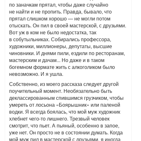
по заначкам прятал, чтобы даже случайно
не найти и не пропить. Правда, бывало, что
прятал слишком хорошо — не могли потом
отыскать. Он пил в своей мастерской, с друзьями.
Вот уж в ком не было недостатка, так
в собутыльниках. Собирались профессора,
художники, миллионеры, депутаты, высшие
чиновники. И днями пили, ездили по ресторанам,
мастерским и дачам... Но даже и в таком
богемном формате жить с алкоголиком было
невозможно. И я ушла.
Собственно, из моего рассказа следует другой
поучительный момент. Необязательно быть
деклассированным спившимся грузчиком, чтобы
умереть от лосьона «Боярышник» или паленой
водки. Я всегда боялась, что мой муж художник
хлебнет чего-то лишнего. Трезвый человек
смотрит, что пьет. А пьяный, особенно в запое,
уже нет. Он просто не в состоянии думать. Когда
мой муж пил в мастерской с друзьями, я иногда