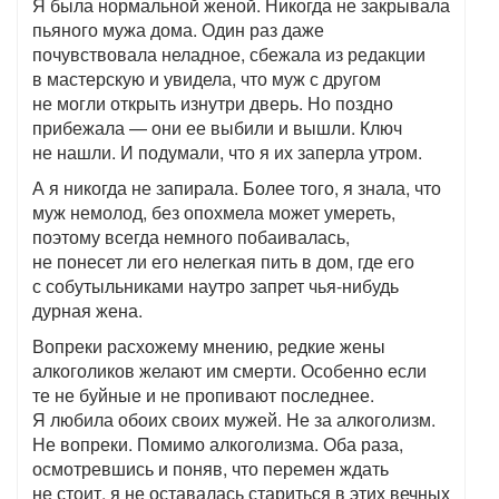
Я была нормальной женой. Никогда не закрывала
пьяного мужа дома. Один раз даже
почувствовала неладное, сбежала из редакции
в мастерскую и увидела, что муж с другом
не могли открыть изнутри дверь. Но поздно
прибежала — они ее выбили и вышли. Ключ
не нашли. И подумали, что я их заперла утром.
А я никогда не запирала. Более того, я знала, что
муж немолод, без опохмела может умереть,
поэтому всегда немного побаивалась,
не понесет ли его нелегкая пить в дом, где его
с собутыльниками наутро запрет чья-нибудь
дурная жена.
Вопреки расхожему мнению, редкие жены
алкоголиков желают им смерти. Особенно если
те не буйные и не пропивают последнее.
Я любила обоих своих мужей. Не за алкоголизм.
Не вопреки. Помимо алкоголизма. Оба раза,
осмотревшись и поняв, что перемен ждать
не стоит, я не оставалась стариться в этих вечных