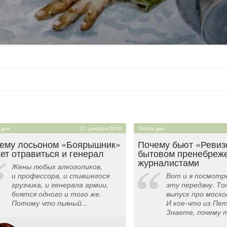
 дня
21 декабря 2016
Злоба дня
ему лосьоном «Боярышник»
Почему бьют «Ревиз
ет отравиться и генерал
бытовом пренебреж
журналистами
Жены любых алкоголиков,
и профессора, и спившегося
Вот и я посмотр
грузчика, и генерала армии,
эту передачу. Т
боятся одного и того же.
выпуск про моско
Потому что пьяный...
И кое-что из Пет
Знаете, почему т