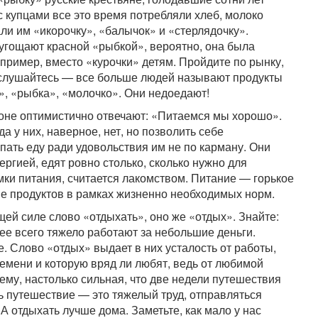
е с купцами все это время потребляли хлеб, молоко
али им «икорочку», «балычок» и «стерлядочку».
 угощают красной «рыбкой», вероятно, она была
пример, вместо «курочки» детям. Пройдите по рынку,
ислушайтесь — все больше людей называют продукты
, «рыбка», «молочко». Они недоедают!
ионе оптимистично отвечают: «Питаемся мы хорошо».
а у них, наверное, нет, но позволить себе
пать еду ради удовольствия им не по карману. Они
ергией, едят ровно столько, сколько нужно для
мки питания, считается лакомством. Питание — горькое
е продуктов в рамках жизненно необходимых норм.
ей силе слово «отдыхать», оно же «отдых». Знайте:
рее всего тяжело работают за небольшие деньги.
е. Слово «отдых» выдает в них усталость от работы,
емени и которую вряд ли любят, ведь от любимой
сему, настолько сильная, что две недели путешествия
ь путешествие — это тяжелый труд, отправляться
 отдыхать лучше дома. Заметьте, как мало у нас