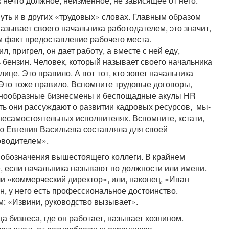
 нечто должное, неизменное, не зависящее от него.
уть и в других «трудовых» словах. Главным образом
азывает своего начальника работодателем, это значит,
м факт предоставление рабочего места.
, пригрел, он дает работу, а вместе с ней еду,
ь бензин. Человек, который называет своего начальника
ице. Это правило. А вот тот, кто зовет начальника
 Это тоже правило. Вспомните трудовые договоры,
знообразные бизнесмены и беспощадные акулы HR
ть они рассуждают о развитии кадровых ресурсов, мы-
 несамостоятельных исполнителях. Вспомните, кстати,
ую Евгения Васильева составляла для своей
оводителем».
 обозначения вышестоящего коллеги. В крайнем
, если начальника называют по должности или имени.
ли «коммерческий директор», или, наконец, «Иван
ен, у него есть профессиональное достоинство.
ом: «Извини, руководство вызывает».
а бизнеса, где он работает, называет хозяином.