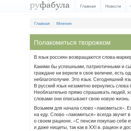
Главная
Новости
Главная
Мнения
Полакомиться творожком
В язык россиян возвращаются слова-марке
Какими бы успешными, патриотичными и сы
граждане ни верили в свое величие, есть о
неблагополучие. Это язык. Сегодняшний язы
В русский язык незаметно вернулись слова 
Необязательно прямо спрашивать людей, х
словами они описывают свою новую жизнь.
Возьмем для начала слово «лакомиться». Е
на еду. Слово «лакомиться» всегда звучит
о своем рационе. «С пенсии покупаю себе 
и даже нищеты, так как в XXI в. рацион и д