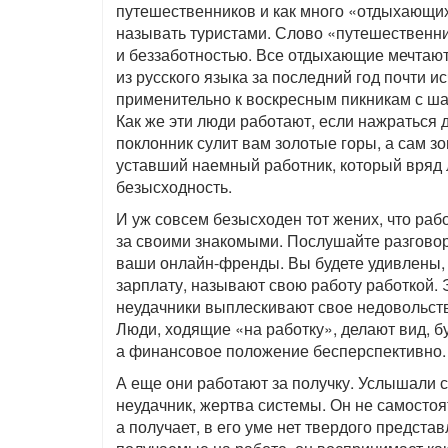
путешественников и как много «отдыхающих
называть туристами. Слово «путешественни
и беззаботностью. Все отдыхающие мечтают
из русского языка за последний год почти и
применительно к воскресным пикникам с ша
Как же эти люди работают, если нажраться
поклонник сулит вам золотые горы, а сам зо
уставший наемный работник, который вряд 
безысходность.
И уж совсем безысходен тот жених, что ра
за своими знакомыми. Послушайте разговор
ваши онлайн-френды. Вы будете удивлены, 
зарплату, называют свою работу работкой.
неудачники выплескивают свое недовольство
Люди, ходящие «на работку», делают вид, бу
а финансовое положение бесперспективно.
А еще они работают за получку. Услышали 
неудачник, жертва системы. Он не самостоя
а получает, в его уме нет твердого предста