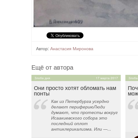
Автор:
Анастасия Миронова
Ещё от автора
Злоба дня
17 марта 2017
Злоба
Они просто хотят обломать нам
Поч
понты
мож
Как из Петербурга усердно
делают перифериюЛюди
думают, что протесты вокруг
Исаакиевского собора это
последний оплот
антиклерикализма. Или —...