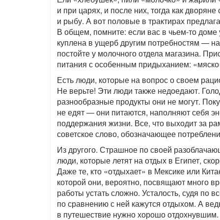
и при царях, и после них, тогда как дворян
и рыбу. А вот половые в трактирах предлаг
В общем, помните: если вас в чьем-то доме
куплена в ущерб другим потребностям — на
постойте у молочного отдела магазина. Пр
питания с особенным придыханием: «мяско»
Есть люди, которые на вопрос о своем рац
Не верьте! Эти люди также недоедают. Голод
разнообразные продукты они не могут. Поку
не едят — они питаются, наполняют себя эн
поддержания жизни. Все, что выходит за ра
советское слово, обозначающее потреблени
Из другого. Страшное по своей разоблачающ
люди, которые летят на отдых в Египет, ско
Даже те, кто «отдыхает» в Мексике или Кита
которой они, вероятно, посвящают много вр
работы устать сложно. Усталость, судя по в
по сравнению с ней кажутся отдыхом. А вед
в путешествие нужно хорошо отдохнувшим. А