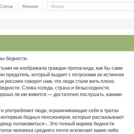
Статьи
Мнения
ры бедности.
тыми ни изображала граждан пропаганда, как бы сами
дин предатель, который выдает с потрохами их истинное
к россиян говорит нам, что люди стали жить плохо.
бедности. Слова голода, страха и безысходности.
орошо ли им живется — достаточно послушать, какими
го употребляют люди, ограничивающие себя в тратах
 в интервью бедных пенсионерок, которые рассказывают
курицу полакомиться». Это точный маркер бедности
остаток человека среднего почти исключает какие-либо