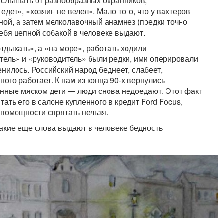
 услышать от разнообразных охранников,
едет», «хозяин не велел». Мало того, что у вахтеров
ной, а затем мелколавочный анамнез (предки точно
ебя цепной собакой в человеке выдают.
тдыхать», а «на море», работать ходили
атель» и «руководитель» были редки, ими оперировали
нилось. Российский народ беднеет, слабеет,
ого работает. К нам из конца 90-х вернулись
нные мяском дети — люди снова недоедают. Этот факт
ать его в салоне купленного в кредит Ford Focus,
еспомощности спрятать нельзя.
акие еще слова выдают в человеке бедность