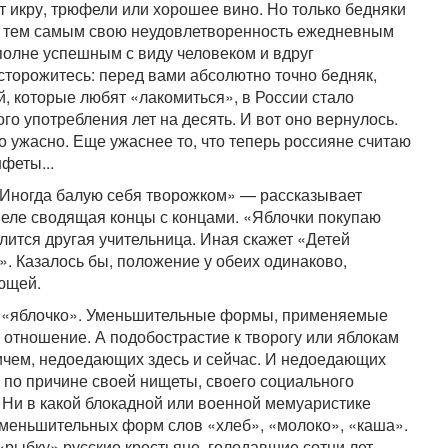
 икру, трюфели или хорошее вино. Но только бедняки
я тем самым свою неудовлетворенность ежедневным
полне успешным с виду человеком и вдруг
сторожитесь: перед вами абсолютно точно бедняк,
, которые любят «лакомиться», в России стало
го употребления лет на десять. И вот оно вернулось.
о ужасно. Еще ужаснее то, что теперь россияне считаю
феты...
 «Иногда балую себя творожком» — рассказывает
еле сводящая концы с концами. «Яблочки покупаю
лится другая учительница. Иная скажет «Детей
. Казалось бы, положение у обеих одинаково,
ающей.
и «яблочко». Уменьшительные формы, применяемые
 отношение. А подобострастие к творогу или яблокам
ичем, недоедающих здесь и сейчас. И недоедающих
а по причине своей нищеты, своего социального
Ни в какой блокадной или военной мемуаристике
уменьшительных форм слов «хлеб», «молоко», «каша».
«рыбку» русские крестьяне, голодавшие сотни лет