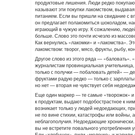
продуктовые лишения. Люди редко покупают
называют эти покупки лакомством, выдава
питанием. Если вы пришли на свидание с в
он предлагает полакомиться шоколадом, на
играющий в чужую игру. К сожалению, людей
больше. Слово это почти исчезло из массово
Как вернулись «лакомки» и «лакомства». Эт
лакомством: творог, мясо, фрукты, рыбу, кон
Другое слово из этого ряда — «баловать».
журналистам провинциальная учительница, 
только с получки — побаловать детей» — де
фруктами радую редко — только с зарплаты»
но нет — вторая не чувствует себя недоед
Еще один маркер — те самые «творожок» 
к продуктам, выдают подобострастное к ним
возникает только у людей недоедающих, пр
не по вине стихии, катастрофы или войны, 
неблагополучия. Недоедающие хронически. 
вы не встретите повального употребления 
Ели «хлебушек», пили «молочко» и жарили 