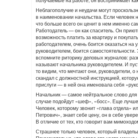
получаемые на работе, он воспринимает как
Неблагополучие и неудачи могут проскользн
в наименовании начальства. Если человек н
что больше всего он ценит в нем именно са
Работодатель — он как спаситель. Он приютил
возможность платить за квартиру и покупат
работодателем, очень боится оказаться на ул
руководителем, боится самостоятельности.
вспомните риторику деловых журналов: ра
называют начальника руководителем. И пус
то видим, что мечтают они, руководители, о
скандал с должностной инструкцией, котор
прислуги — в ней она именовала себя «рук
Начальник — самое нейтральное слово для
случае подойдут «шеф», «босс». Еще лучше
Человек, которому звонит «глава отдела» и
Петрович», знает себе цену, он в себе увер
В отличие от тех, кто говорит вам мимоход
Страшнее только человек, который владельц