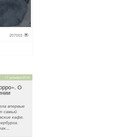
207003
17 декабря 2016
орро». О
ении
ела впервые
от самый
вские кафе.
ербурга.
ак...