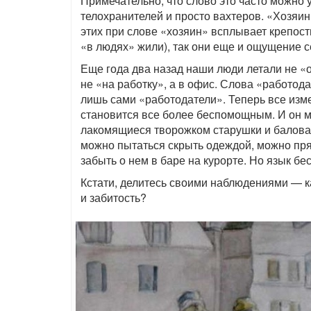
Примечательно, что слово это часто можно
телохранителей и просто вахтеров. «Хозяин 
этих при слове «хозяин» всплывает крепост
«в людях» жили), так они еще и ощущение с
Еще года два назад наши люди летали не «о
не «на работку», а в офис. Слова «работод
лишь сами «работодатели». Теперь все изме
становится все более беспомощным. И он мн
лакомящиеся творожком старушки и балова
можно пытаться скрыть одеждой, можно прят
забыть о нем в баре на курорте. Но язык б
Кстати, делитесь своими наблюдениями — к
и забитость?