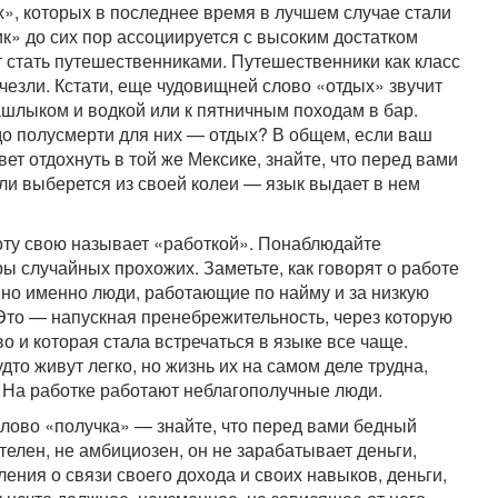
», которых в последнее время в лучшем случае стали
к» до сих пор ассоциируется с высоким достатком
 стать путешественниками. Путешественники как класс
счезли. Кстати, еще чудовищней слово «отдых» звучит
шлыком и водкой или к пятничным походам в бар.
 до полусмерти для них — отдых? В общем, если ваш
вет отдохнуть в той же Мексике, знайте, что перед вами
ли выберется из своей колеи — язык выдает в нем
боту свою называет «работкой». Понаблюдайте
ы случайных прохожих. Заметьте, как говорят о работе
но именно люди, работающие по найму и за низкую
 Это — напускная пренебрежительность, через которую
 и которая стала встречаться в языке все чаще.
дто живут легко, но жизнь их на самом деле трудна,
 На работке работают неблагополучные люди.
слово «получка» — знайте, что перед вами бедный
телен, не амбициозен, он не зарабатывает деньги,
вления о связи своего дохода и своих навыков, деньги,