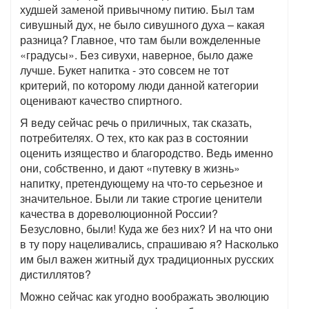
худшей заменой привычному питию. Был там
сивушный дух, не было сивушного духа – какая
разница? Главное, что там были вожделенные
«градусы». Без сивухи, наверное, было даже
лучше. Букет напитка - это совсем не тот
критерий, по которому люди данной категории
оценивают качество спиртного.
Я веду сейчас речь о приличных, так сказать,
потребителях. О тех, кто как раз в состоянии
оценить изящество и благородство. Ведь именно
они, собственно, и дают «путевку в жизнь»
напитку, претендующему на что-то серьезное и
значительное. Были ли такие строгие ценители
качества в дореволюционной России?
Безусловно, были! Куда же без них? И на что они
в ту пору нацеливались, спрашиваю я? Насколько
им был важен житный дух традиционных русских
дистиллятов?
Можно сейчас как угодно воображать эволюцию