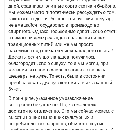
дней, сравнивая элитные сорта скотча и бурбона,
мы можем чисто гипотетически рассуждать о том,
каких высот достиг бы простой русский полугар,
не вмешайся государство в производство
спиртного. Однако необходимо давать себе отчет:
в самом ли деле речь идет о развитии наших
традиционных питий или же мы просто
находимся под впечатлением западного опыта?
Дескать, если у шотландцев получилось
облагородить свою сивуху, то и мы могли, при
желании, из своего хлебного вина сотворить
шедевры не хуже. То есть, были в состоянии
преобразовать дух русского жита в изысканный
букет.
В принципе, указанное умозаключение
выстроено безупречно. Но, к сожалению,
достаточно отвлеченно. Это мы сейчас можем, с
высоты наших нынешних культурных и
потребительских запросов, объявить «сутью»
хлебного вина вкус и аромат исходного сырья. А