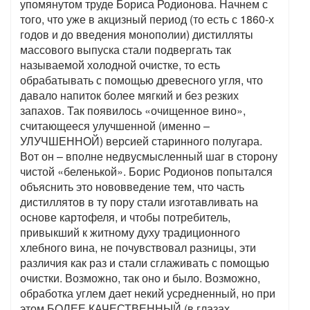
упомянутом труде Бориса Родионова. Начнем с
того, что уже в акцизный период (то есть с 1860-х
годов и до введения монополии) дистилляты
массового выпуска стали подвергать так
называемой холодной очистке, то есть
обрабатывать с помощью древесного угля, что
давало напиток более мягкий и без резких
запахов. Так появилось «очищенное вино»,
считающееся улучшенной (именно –
УЛУЧШЕННОЙ) версией старинного полугара.
Вот он – вполне недвусмысленный шаг в сторону
чистой «беленькой». Борис Родионов попытался
объяснить это нововведение тем, что часть
дистиллятов в ту пору стали изготавливать на
основе картофеля, и чтобы потребитель,
привыкший к житному духу традиционного
хлебного вина, не почувствовал разницы, эти
различия как раз и стали сглаживать с помощью
очистки. Возможно, так оно и было. Возможно,
обработка углем дает некий усредненный, но при
этом БОЛЕЕ КАЧЕСТВЕННЫЙ (в глазах