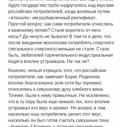
будто государство грубо надругалось над вкусами
российских потребителей, когда волевым путем
«втюхало» им разбавленный ректификат.
Простой вопрос: как сами потребители отнеслись
к казенному питию? Стали воротить от него
носы? Да ничуть не бывало! В том-то и дело, что
после введения монополии потреблять спиртного
(легального спиртного) меньше не стали. Стало
быть, любителей горячительного индустриальная
бодяга вполне устраивала. Не так ли?
Конечно, нельзя отрицать того, что российские
потребители, как замечает Борис Родионов,
вполне благосклонно (или хотя бы терпимо)
относились к сивушному духу хлебного вина.
Точнее, были к нему привычные. Не исключено,
что в ту пору было еще немало тех, кого вполне
устраивал его вкус и аромат. Но вопрос в том,
насколько наш потребитель ценил этот вкус,
насколько он был готов считать сивушные тона
«букетом»? Конечно, с позиции сегодняшних