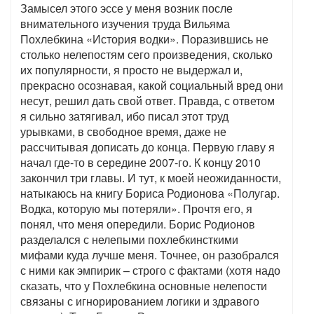
Замысел этого эссе у меня возник после
внимательного изучения труда Вильяма
Похлебкина «История водки». Поразившись не
столько нелепостям сего произведения, сколько
их популярности, я просто не выдержал и,
прекрасно осознавая, какой социальный вред они
несут, решил дать свой ответ. Правда, с ответом
я сильно затягивал, ибо писал этот труд
урывками, в свободное время, даже не
рассчитывая дописать до конца. Первую главу я
начал где-то в середине 2007-го. К концу 2010
закончил три главы. И тут, к моей неожиданности,
натыкаюсь на книгу Бориса Родионова «Полугар.
Водка, которую мы потеряли». Прочтя его, я
понял, что меня опередили. Борис Родионов
разделался с нелепыми похлебкинсткими
мифами куда лучше меня. Точнее, он разобрался
с ними как эмпирик – строго с фактами (хотя надо
сказать, что у Похлебкина основные нелепости
связаны с игнорированием логики и здравого