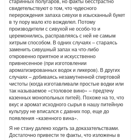
старинных полугаров, но факты бесстрастно
свидетельствуют о том, что чудесного
перерождения запаха сивухи в изысканный букет
в ту пору мало кто вожделел. Потому
производители с сивухой не особо-то и
церемонились, расправляясь с ней не самым
хитрым способом. В одних случаях – стараясь
заменить сивушный запах на что-либо
откровенно приятное и искусственно
привнесенное (при изготовлении
ароматизированных водок и ликеров). В других
случаях – добиваясь незамутненной спиртовой
чистоты (когда изготавливали простые водки или
так называемое «столовое вино» – предтечу
казенных монопольных питей). Похоже на то, что
вкус и аромат исходного сырья в нашу питейную
культуру не вписался с давних пор, еще до
появления «казенного вина».
Я не стану далеко ходить за доказательствами.
Достаточно привести те факты, что изложены в