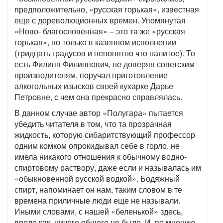
предположительно, «русская горькая», известная
еще с дореволюционных времен. Упомянутая
«Ново- благословенная» – это та же «русская
горькая», но только в казенном исполнении
(тридцать градусов и непонятно что налитое). То
есть Филипп Филиппович, не доверяя советским
производителям, поручал приготовление
алкогольных изысков своей кухарке Дарье
Петровне, с чем она прекрасно справлялась.
В данном случае автор «Полугара» пытается
убедить читателя в том, что та прозрачная
жидкость, которую сибаритствующий профессор
одним комком опрокидывал себе в горло, не
имела никакого отношения к обычному водно-
спиртовому раствору, даже если и называлась им
«обыкновенной русской водкой». Бодяжный
спирт, напоминает он нам, таким словом в те
времена приличные люди еще не называли.
Иными словами, с нашей «беленькой» здесь,
вроде как, ничего общего не было. И, по мнению