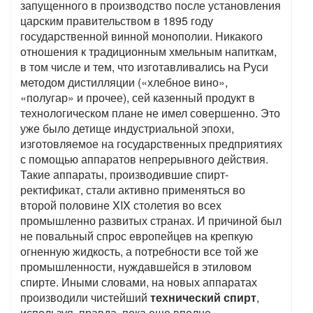
запущенного в производство после установления
царским правительством в 1895 году
государственной винной монополии. Никакого
отношения к традиционным хмельным напиткам,
в том числе и тем, что изготавливались на Руси
методом дистилляции («хлебное вино»,
«полугар» и прочее), сей казенный продукт в
технологическом плане не имел совершенно. Это
уже было детище индустриальной эпохи,
изготовляемое на государственных предприятиях
с помощью аппаратов непрерывного действия.
Такие аппараты, производившие спирт-
ректификат, стали активно применяться во
второй половине XIX столетия во всех
промышленно развитых странах. И причиной был
не повальный спрос европейцев на крепкую
огненную жидкость, а потребности все той же
промышленности, нуждавшейся в этиловом
спирте. Иными словами, на новых аппаратах
производили чистейший
технический спирт
,
используя, правда, пока еще вполне