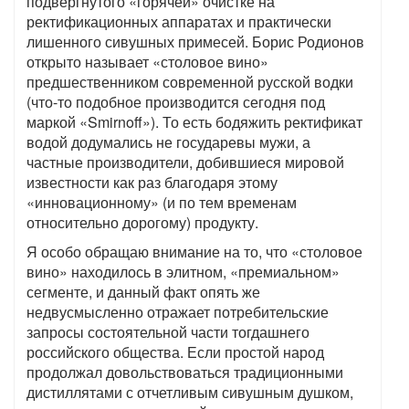
подвергнутого «горячей» очистке на
ректификационных аппаратах и практически
лишенного сивушных примесей. Борис Родионов
открыто называет «столовое вино»
предшественником современной русской водки
(что-то подобное производится сегодня под
маркой «Smirnoff»). То есть бодяжить ректификат
водой додумались не государевы мужи, а
частные производители, добившиеся мировой
известности как раз благодаря этому
«инновационному» (и по тем временам
относительно дорогому) продукту.
Я особо обращаю внимание на то, что «столовое
вино» находилось в элитном, «премиальном»
сегменте, и данный факт опять же
недвусмысленно отражает потребительские
запросы состоятельной части тогдашнего
российского общества. Если простой народ
продолжал довольствоваться традиционными
дистиллятами с отчетливым сивушным душком,