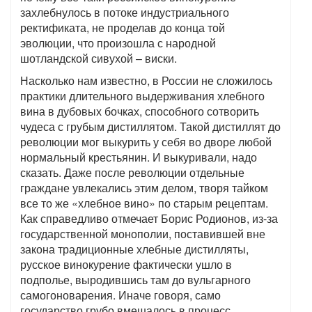
захлебнулось в потоке индустриального
ректификата, не проделав до конца той
эволюции, что произошла с народной
шотландской сивухой – виски.
Насколько нам известно, в России не сложилось
практики длительного выдерживания хлебного
вина в дубовых бочках, способного сотворить
чудеса с грубым дистиллятом. Такой дистиллят до
революции мог выкурить у себя во дворе любой
нормальный крестьянин. И выкуривали, надо
сказать. Даже после революции отдельные
граждане увлекались этим делом, творя тайком
все то же «хлебное вино» по старым рецептам.
Как справедливо отмечает Борис Родионов, из-за
государственной монополии, поставившей вне
закона традиционные хлебные дистилляты,
русское винокурение фактически ушло в
подполье, выродившись там до вульгарного
самогоноварения. Иначе говоря, само
государство грубо вмешалось в процесс