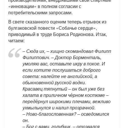
«инновации» в полном согласии с
потребительскими запросами.
В свете сказанного оценим теперь отрывок из
булгаковской повести «Собачье сердце»,
приводимый в труде Бориса Родионова. Итак,
читаем:
– Сюда их, – хищно скомандовал Филипп
Филиппович. – Доктор Борменталь,
умоляю вас, оставьте икру в покое. И
если хотите послушаться доброго
совета: налейте не английской, а
обыкновенной русской водки.
Красавец тяпнутый – он был уже без
халата в приличном чѐрном костюме –
передѐрнул широкими плечами, вежливо
ухмыльнулся и налил прозрачной.
– Ново-благословенная? – осведомился
он.
– Бог с вами, голубчик, – отозвался