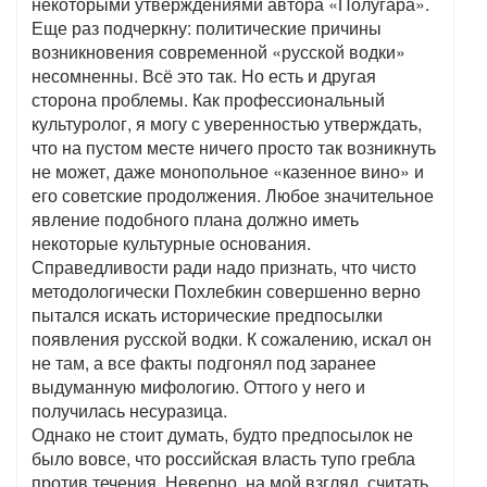
некоторыми утверждениями автора «Полугара».
Еще раз подчеркну: политические причины
возникновения современной «русской водки»
несомненны. Всё это так. Но есть и другая
сторона проблемы. Как профессиональный
культуролог, я могу с уверенностью утверждать,
что на пустом месте ничего просто так возникнуть
не может, даже монопольное «казенное вино» и
его советские продолжения. Любое значительное
явление подобного плана должно иметь
некоторые культурные основания.
Справедливости ради надо признать, что чисто
методологически Похлебкин совершенно верно
пытался искать исторические предпосылки
появления русской водки. К сожалению, искал он
не там, а все факты подгонял под заранее
выдуманную мифологию. Оттого у него и
получилась несуразица.
Однако не стоит думать, будто предпосылок не
было вовсе, что российская власть тупо гребла
против течения. Неверно, на мой взгляд, считать,