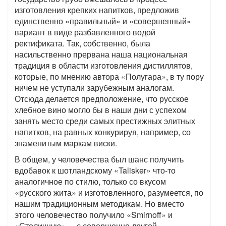
изготовления крепких напитков, предложив
единственно «правильный» и «совершенный»
вариант в виде разбавленного водой
ректификата. Так, собственно, была
насильственно прервана наша национальная
традиция в области изготовления дистиллятов,
которые, по мнению автора «Полугара», в ту пору
ничем не уступали зарубежным аналогам.
Отсюда делается предположение, что русское
хлебное вино могло бы в наши дни с успехом
занять место среди самых престижных элитных
напитков, на равных конкурируя, например, со
знаменитым маркам виски.
В общем, у человечества был шанс получить
вдобавок к шотландскому «Talisker» что-то
аналогичное по стилю, только со вкусом
«русского жита» и изготовленного, разумеется, по
нашим традиционным методикам. Но вместо
этого человечество получило «Smirnoff» и
«Столичную» -– с совершенно другой