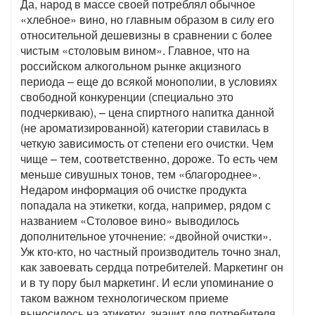
Да, народ в массе своей потреблял обычное
«хлебное» вино, но главным образом в силу его
относительной дешевизны в сравнении с более
чистым «столовым вином». Главное, что на
российском алкогольном рынке акцизного
периода – еще до всякой монополии, в условиях
свободной конкуренции (специально это
подчеркиваю), – цена спиртного напитка данной
(не ароматизированной) категории ставилась в
четкую зависимость от степени его очистки. Чем
чище – тем, соответственно, дороже. То есть чем
меньше сивушных тонов, тем «благороднее».
Недаром информация об очистке продукта
попадала на этикетки, когда, например, рядом с
названием «Столовое вино» выводилось
дополнительное уточнение: «двойной очистки».
Уж кто-кто, но частный производитель точно знал,
как завоевать сердца потребителей. Маркетинг он
и в ту пору был маркетинг. И если упоминание о
таком важном технологическом приеме
выносилось на этикетку, значит для потребителя