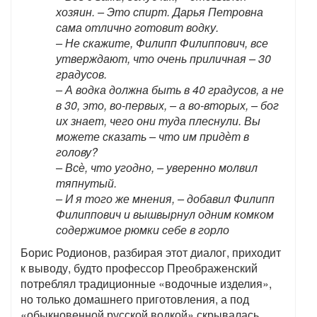
хозяин. – Это спирт. Дарья Петровна
сама отлично готовит водку.
– Не скажите, Филипп Филиппович, все
утверждают, что очень приличная – 30
градусов.
– А водка должна быть в 40 градусов, а не
в 30, это, во-первых, – а во-вторых, – бог
их знает, чего они туда плеснули. Вы
можете сказать – что им придѐт в
голову?
– Всѐ, что угодно, – уверенно молвил
тяпнутый.
– И я того же мнения, – добавил Филипп
Филиппович и вышвырнул одним комком
содержимое рюмки себе в горло
Борис Родионов, разбирая этот диалог, приходит
к выводу, будто профессор Преображенский
потреблял традиционные «водочные изделия»,
но только домашнего приготовления, а под
«обыкновенной русской водкой» скрывалась,