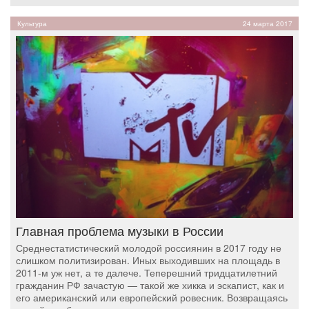
Культура
24 марта 2017
Главная проблема музыки в России
Среднестатистический молодой россиянин в 2017 году не
слишком политизирован. Иных выходивших на площадь в
2011-м уж нет, а те далече. Теперешний тридцатилетний
гражданин РФ зачастую — такой же хикка и эскапист, как и
его американский или европейский ровесник. Возвращаясь