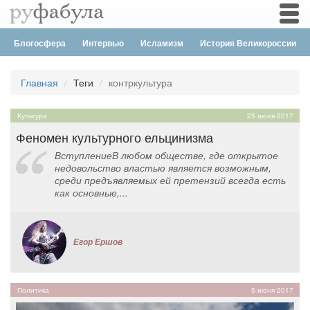
Togg
navi
Блогосфера
Интервью
Исламизм
История Великороссии
Главная
Теги
контркультура
Культура
25 июня 2017
Феномен культурного ельцинизма
ВступлениеВ любом обществе, где открытое
недовольство властью является возможным,
среди предъявляемых ей претензий всегда есть
как основные,...
Егор Ершов
Политика
5 июня 2017