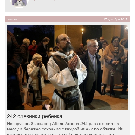
Культура
17 декабря 2015
242 слезинки ребёнка
Неверующий испанец Абель Аскона 242 раза сходил на
мессу и бережно сохранил с каждой из них по облатке. Из
плоских, как фишки, белых хлебцов художник пытался